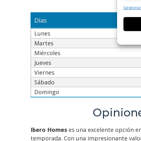
Ho
Caract
Gestiona
Cotejo 
Días
Vincular
informa
Lunes
Utiliz
Martes
dispos
Miércoles
Jueves
Garant
fallos
Viernes
comuni
Sábado
Domingo
Opinione
Ibero Homes
es una excelente opción en
temporada. Con una impresionante valor