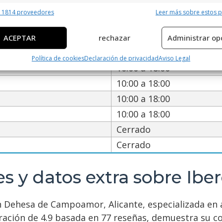
rario de servicio de Ibero Ho
erísticas
Siempr
r 1814 proveedores
Leer más sobre estos 
y combinación de datos procedentes de otras fuentes de información,
 diferentes dispositivos, Identificación de dispositivos en función de la
ACEPTAR
rechazar
Administrar op
ción transmitida de forma automática.
10:00 a 18:00
Política de cookies
Declaración de privacidad
Aviso Legal
ar datos de localización geográfica precisa, Identificar los
10:00 a 18:00
itivos en función de la información solicitada activamente.
10:00 a 18:00
10:00 a 18:00
izar la seguridad, evitar y detectar fraudes, y eliminar
, Ofrecer y presentar publicidad y contenido, Guardar y
Siempr
10:00 a 18:00
car las preferencias de privacidad.
Cerrado
Cerrado
s y datos extra sobre Ib
 Dehesa de Campoamor, Alicante, especializada en al
ación de 4.9 basada en 77 reseñas, demuestra su co