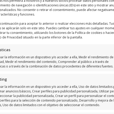
as nos permitirá a nosotros y a nuestros socios procesar datos personales co
Haz clic para aceptar márketing cookies y
iento de navegación o identificaciones únicas (IDs) en este sitio y mostrar an
habilitar este contenido
sonalizados. No consentir o retirar el consentimiento, puede afectar negativam
racterísticas y funciones.
a continuación para aceptar lo anterior o realizar elecciones más detalladas. Tu
s se aplicarán solo en este sitio. Puedes cambiar tus ajustes en cualquier mom
tirar tu consentimiento, utilizando los botones de la Política de cookies o hacie
o de Privacidad situado en la parte inferior de la pantalla.
sticas
r la información en un dispositivo y/o acceder a ella, Medir el rendimiento de 
dad, Medir el rendimiento del contenido, Comprender al público a través de
ticas o a través de la combinación de datos procedentes de diferentes fuentes.
ting
ar la información en un dispositivo y/o acceder a ella, Uso de datos limitados
nar anuncios básicos, Crear perfiles para publicidad personalizada, Utilizar per
eccionar la publicidad personalizada, Crear un perfil para personalizar el cont
perfiles para la selección de contenido personalizado, Desarrollo y mejora de 
s, Uso de datos limitados con el objetivo de seleccionar el contenido.