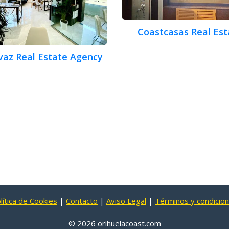
Coastcasas Real Est
vaz Real Estate Agency
lítica de Cookies
|
Contacto
|
Aviso Legal
|
Términos y condicio
© 2026 orihuelacoast.com