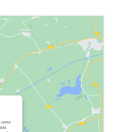
as como
stas