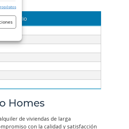
mes
e activo
propósitos
Horario
ciones
e activo
ero Homes
quiler de viviendas de larga
mpromiso con la calidad y satisfacción