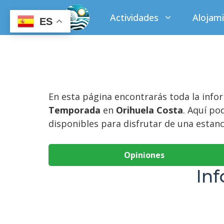
Saltar
Actividades
Alojam
al
ES
contenido
En esta página encontrarás toda la inf
Temporada
en
Orihuela Costa
. Aquí po
disponibles para disfrutar de una estan
Opiniones
In