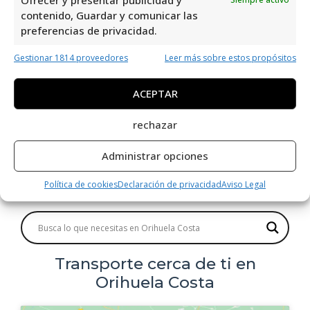
¿Cómo encuentro las
contenido, Guardar y comunicar las
mejores opciones de
preferencias de privacidad.
transporte en Orihuela Costa?
Gestionar 1814 proveedores
Leer más sobre estos propósitos
Para encontrar las mejores opciones de
ACEPTAR
transporte en Orihuela Costa, explore
rechazar
nuestro directorio que incluye las mejores
alternativas de transporte. Nuestro mapa le
Administrar opciones
ayudará a encontrar las opciones más
cercanas a donde se encuentra.
Política de cookies
Declaración de privacidad
Aviso Legal
Transporte cerca de ti en
Orihuela Costa