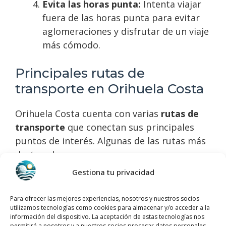
Evita las horas punta:
Intenta viajar
fuera de las horas punta para evitar
aglomeraciones y disfrutar de un viaje
más cómodo.
Principales rutas de
transporte en Orihuela Costa
Orihuela Costa cuenta con varias
rutas de
transporte
que conectan sus principales
puntos de interés. Algunas de las rutas más
destacadas son:
Gestiona tu privacidad
Línea 1:
Conecta el centro de Orihuela
Costa con la playa de La Zenia,
Para ofrecer las mejores experiencias, nosotros y nuestros socios
pasando por varios centros
utilizamos tecnologías como cookies para almacenar y/o acceder a la
información del dispositivo. La aceptación de estas tecnologías nos
comerciales y zonas residenciales.
permitirá a nosotros y a nuestros socios procesar datos personales