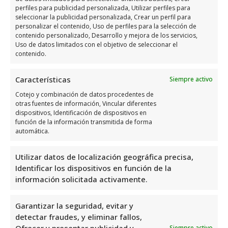
estos servicios se incluyen:
perfiles para publicidad personalizada, Utilizar perfiles para
seleccionar la publicidad personalizada, Crear un perfil para
personalizar el contenido, Uso de perfiles para la selección de
Alquiler de coches:
Varias empresas
contenido personalizado, Desarrollo y mejora de los servicios,
ofrecen alquiler de coches,
Uso de datos limitados con el objetivo de seleccionar el
contenido.
permitiendo a los visitantes explorar
la región a su propio ritmo.
Características
Siempre activo
Servicios de ride-sharing:
Cotejo y combinación de datos procedentes de
Aplicaciones como Uber y Cabify
otras fuentes de información, Vincular diferentes
están disponibles en la zona,
dispositivos, Identificación de dispositivos en
función de la información transmitida de forma
proporcionando una alternativa
automática.
moderna y flexible al taxi tradicional.
Transfers privados:
Para quienes
Utilizar datos de localización geográfica precisa,
buscan comodidad y exclusividad, los
Identificar los dispositivos en función de la
información solicitada activamente.
transfers privados son una excelente
opción, especialmente para traslados
Garantizar la seguridad, evitar y
desde y hacia el aeropuerto.
detectar fraudes, y eliminar fallos,
Ofrecer y presentar publicidad y
Siempre activo