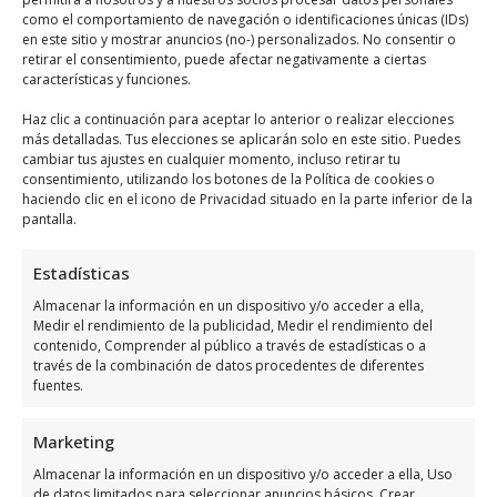
Línea 2:
Une el área de Cabo Roig con
como el comportamiento de navegación o identificaciones únicas (IDs)
en este sitio y mostrar anuncios (no-) personalizados. No consentir o
el centro histórico de Orihuela, ideal
retirar el consentimiento, puede afectar negativamente a ciertas
para quienes desean explorar la
características y funciones.
cultura local.
Haz clic a continuación para aceptar lo anterior o realizar elecciones
Línea 3:
Va desde Punta Prima hasta
más detalladas. Tus elecciones se aplicarán solo en este sitio. Puedes
cambiar tus ajustes en cualquier momento, incluso retirar tu
Campoamor, cubriendo una amplia
consentimiento, utilizando los botones de la Política de cookies o
franja costera y ofreciendo vistas
haciendo clic en el icono de Privacidad situado en la parte inferior de la
pantalla.
espectaculares del mar.
Estadísticas
Servicios de transporte
Almacenar la información en un dispositivo y/o acceder a ella,
privado en Orihuela Costa
Medir el rendimiento de la publicidad, Medir el rendimiento del
contenido, Comprender al público a través de estadísticas o a
través de la combinación de datos procedentes de diferentes
Además del transporte público, Orihuela
fuentes.
Costa ofrece diversos
servicios de
transporte privado
que pueden ser más
Marketing
convenientes para ciertos viajeros. Entre
Almacenar la información en un dispositivo y/o acceder a ella, Uso
de datos limitados para seleccionar anuncios básicos, Crear