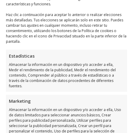
características y funciones.
ubicado en 03312 Orihuela, Alicante, España,
utiliza el siguiente
mapa para llegar
Haz clic a continuación para aceptar lo anterior o realizar elecciones
más detalladas. Tus elecciones se aplicarán solo en este sitio. Puedes
fácilmente
:
cambiar tus ajustes en cualquier momento, incluso retirar tu
consentimiento, utilizando los botones de la Política de cookies o
haciendo clic en el icono de Privacidad situado en la parte inferior de la
pantalla.
Estadísticas
Almacenar la información en un dispositivo y/o acceder a ella,
Medir el rendimiento de la publicidad, Medir el rendimiento del
Haz clic para aceptar márketing cookies y
contenido, Comprender al público a través de estadísticas o a
habilitar este contenido
través de la combinación de datos procedentes de diferentes
fuentes.
Marketing
Almacenar la información en un dispositivo y/o acceder a ella, Uso
de datos limitados para seleccionar anuncios básicos, Crear
Horario de atención de Granja
perfiles para publicidad personalizada, Utilizar perfiles para
seleccionar la publicidad personalizada, Crear un perfil para
Avicola Los Angeles
personalizar el contenido, Uso de perfiles para la selección de