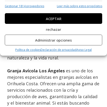
establecimiento ubicado en Orihuela,
Gestionar 1814 proveedores
Leer más sobre estos propósitos
Alicante, España, que se especializa en el
ACEPTAR
área de granjas. Con una valoración de 3.7
sobre 5 basada en 3 reseñas, destaca por su
rechazar
compromiso con la calidad y el bienestar
animal. Su ubicación en esta encantadora
Administrar opciones
ciudad lo convierte en una visita
Política de cookies
Declaración de privacidad
Aviso Legal
imprescindible para los amantes de la
naturaleza y la vida rural.
Granja Avícola Los Ángeles
es uno de los
mejores especialistas en granjas avícolas en
Orihuela Costa. Ofrecen una amplia gama de
servicios relacionados con la cría y
producción de aves, garantizando la calidad
y el bienestar animal. Si estás buscando