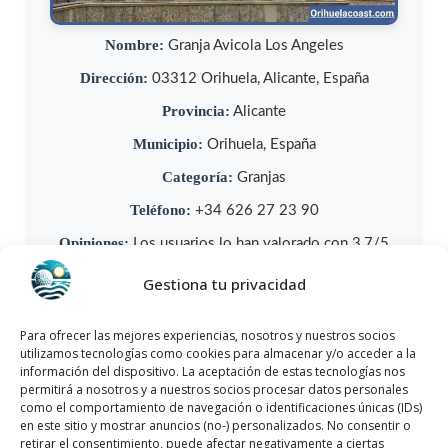
Nombre:
Granja Avicola Los Angeles
Dirección:
03312 Orihuela, Alicante, España
Provincia:
Alicante
Municipio:
Orihuela, España
Categoría:
Granjas
Teléfono:
+34 626 27 23 90
Opiniones:
Los usuarios lo han valorado con 3,7/5
y cuenta con más de 3 opiniones.
Gestiona tu privacidad
Llamar Ahora
Para ofrecer las mejores experiencias, nosotros y nuestros socios
utilizamos tecnologías como cookies para almacenar y/o acceder a la
Como llegar a Granja Avicola Los
información del dispositivo. La aceptación de estas tecnologías nos
permitirá a nosotros y a nuestros socios procesar datos personales
Angeles
como el comportamiento de navegación o identificaciones únicas (IDs)
en este sitio y mostrar anuncios (no-) personalizados. No consentir o
Granja Avicola Los Angeles
se encuentra
retirar el consentimiento, puede afectar negativamente a ciertas