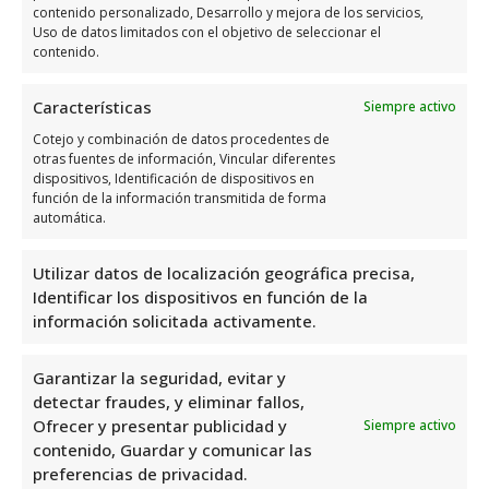
contenido personalizado, Desarrollo y mejora de los servicios,
Uso de datos limitados con el objetivo de seleccionar el
Días
Horario
contenido.
Lunes
9:00 a 19:00
Características
Siempre activo
Martes
9:00 a 19:00
Cotejo y combinación de datos procedentes de
otras fuentes de información, Vincular diferentes
Miércoles
9:00 a 19:00
dispositivos, Identificación de dispositivos en
Jueves
9:00 a 19:00
función de la información transmitida de forma
automática.
Viernes
9:00 a 14:00
Sábado
Cerrado
Utilizar datos de localización geográfica precisa,
Identificar los dispositivos en función de la
Domingo
Cerrado
información solicitada activamente.
Opiniones y datos adicional
Garantizar la seguridad, evitar y
sobre Granja Avicola Los
detectar fraudes, y eliminar fallos,
Ofrecer y presentar publicidad y
Siempre activo
Angeles
contenido, Guardar y comunicar las
preferencias de privacidad.
Granja Avícola Los Ángeles
es un