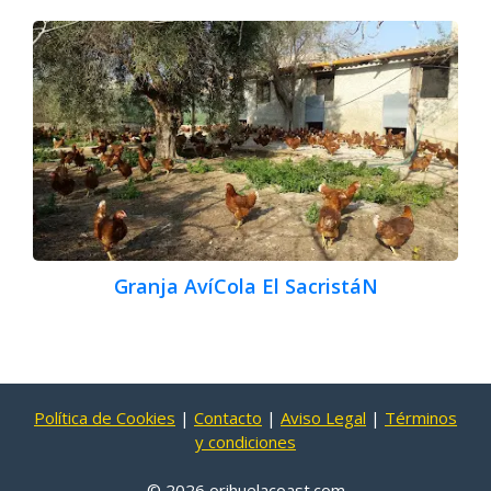
Granja AvíCola El SacristáN
Política de Cookies
|
Contacto
|
Aviso Legal
|
Términos
y condiciones
© 2026 orihuelacoast.com