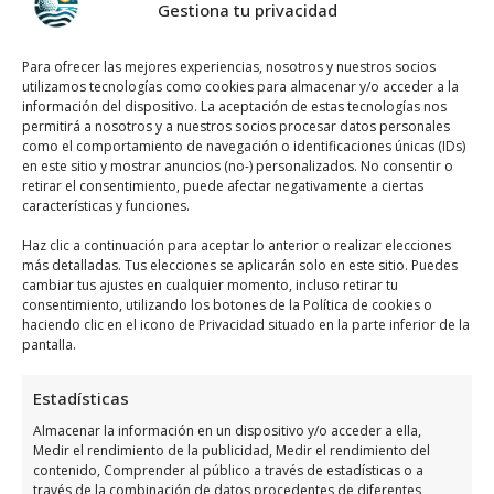
Gestiona tu privacidad
valoración de 4,0 basada en 286 reseñas, es
evidente que los huéspedes disfrutan de su
Para ofrecer las mejores experiencias, nosotros y nuestros socios
estancia. Como profesional del área de
utilizamos tecnologías como cookies para almacenar y/o acceder a la
hoteles, puedo afirmar que este
información del dispositivo. La aceptación de estas tecnologías nos
permitirá a nosotros y a nuestros socios procesar datos personales
establecimiento cumple con los estándares
como el comportamiento de navegación o identificaciones únicas (IDs)
de calidad y satisfacción de los clientes. ¡Una
en este sitio y mostrar anuncios (no-) personalizados. No consentir o
retirar el consentimiento, puede afectar negativamente a ciertas
excelente opción para disfrutar de unas
características y funciones.
vacaciones inolvidables!
Haz clic a continuación para aceptar lo anterior o realizar elecciones
más detalladas. Tus elecciones se aplicarán solo en este sitio. Puedes
Occidental Mar Menor es uno de los mejores
cambiar tus ajustes en cualquier momento, incluso retirar tu
consentimiento, utilizando los botones de la Política de cookies o
especialistas en hoteles en la ciudad de
haciendo clic en el icono de Privacidad situado en la parte inferior de la
Orihuela Costa. Con una amplia gama de
pantalla.
servicios y una atención personalizada, se
Estadísticas
destaca por su calidad y excelencia en el
sector hotelero. Si buscas una experiencia
Almacenar la información en un dispositivo y/o acceder a ella,
Medir el rendimiento de la publicidad, Medir el rendimiento del
única y memorable, no dudes en contactar
contenido, Comprender al público a través de estadísticas o a
con Occidental Mar Menor para disfrutar de
través de la combinación de datos procedentes de diferentes