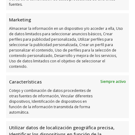
fuentes.
unas vacaciones inolvidables. Encuentra los
datos de contacto en esta web y reserva tu
Marketing
estancia con nosotros. ¡Te esperamos!
Almacenar la información en un dispositivo y/o acceder a ella, Uso
de datos limitados para seleccionar anuncios básicos, Crear
Descubre otros negocios
perfiles para publicidad personalizada, Utilizar perfiles para
seleccionar la publicidad personalizada, Crear un perfil para
relacionados de Orihuela
personalizar el contenido, Uso de perfiles para la selección de
contenido personalizado, Desarrollo y mejora de los servicios,
Costa
Uso de datos limitados con el objetivo de seleccionar el
contenido.
Busca otros negocios o profesionales locales
Características
afines a Occidental Mar Menor en el área de
Siempre activo
Hoteles
:
Cotejo y combinación de datos procedentes de
otras fuentes de información, Vincular diferentes
dispositivos, Identificación de dispositivos en
función de la información transmitida de forma
automática.
Utilizar datos de localización geográfica precisa,
Identificar los dispositivos en función de la