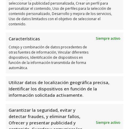
seleccionar la publicidad personalizada, Crear un perfil para
personalizar el contenido, Uso de perfiles para la selección de
Toy Planet
es una juguetería ubicada en Av.
contenido personalizado, Desarrollo y mejora de los servicios,
Obispo Victorio Oliver, 2, 03300 Orihuela,
Uso de datos limitados con el objetivo de seleccionar el
contenido.
Alicante, España. Con una valoración de 2,9
basada en 25 reseñas, ofrece una amplia
Características
Siempre activo
variedad de juguetes para todas las edades.
Cotejo y combinación de datos procedentes de
Es un lugar ideal para encontrar regalos
otras fuentes de información, Vincular diferentes
para niños y niñas, con un personal amable
dispositivos, Identificación de dispositivos en
función de la información transmitida de forma
y atento que te ayudará a encontrar el
automática.
regalo perfecto. ¡Visitar Toy Planet es una
experiencia que seguro disfrutarás!
Utilizar datos de localización geográfica precisa,
Identificar los dispositivos en función de la
información solicitada activamente.
Toy Planet es uno de los mejores
especialistas en jugueterías en la ciudad de
Garantizar la seguridad, evitar y
Orihuela Costa. Ofrecen una amplia gama de
detectar fraudes, y eliminar fallos,
juguetes de calidad para todas las edades y
Ofrecer y presentar publicidad y
Siempre activo
gustos. Con un servicio personalizado y