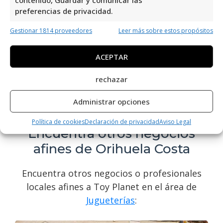
contenido, Guardar y comunicar las
atención al cliente excepcional, Toy Planet
preferencias de privacidad.
se destaca por su compromiso con la
Gestionar 1814 proveedores
Leer más sobre estos propósitos
diversión y el entretenimiento de los más
pequeños. ¡Contáctenos para un
ACEPTAR
asesoramiento personalizado y descubra
todo lo que tenemos para ofrecer!
rechazar
Encuentre nuestros datos de contacto en
Administrar opciones
esta web.
Política de cookies
Declaración de privacidad
Aviso Legal
Encuentra otros negocios
afines de Orihuela Costa
Encuentra otros negocios o profesionales
locales afines a Toy Planet en el área de
Jugueterías
: