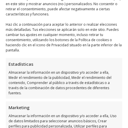
en este sitio y mostrar anuncios (no-) personalizados. No consentir o
Horario de atención de Toy
retirar el consentimiento, puede afectar negativamente a ciertas
características y funciones.
Planet
Haz clic a continuación para aceptar lo anterior o realizar elecciones
más detalladas. Tus elecciones se aplicarán solo en este sitio. Puedes
Días
Horario
cambiar tus ajustes en cualquier momento, incluso retirar tu
consentimiento, utilizando los botones de la Política de cookies o
Lunes
10:00 a 22:00
haciendo clic en el icono de Privacidad situado en la parte inferior de la
pantalla.
Martes
10:00 a 22:00
Miércoles
10:00 a 22:00
Estadísticas
Jueves
10:00 a 22:00
Almacenar la información en un dispositivo y/o acceder a ella,
Medir el rendimiento de la publicidad, Medir el rendimiento del
Viernes
10:00 a 22:00
contenido, Comprender al público a través de estadísticas o a
través de la combinación de datos procedentes de diferentes
Sábado
10:00 a 22:00
fuentes.
Domingo
Cerrado
Marketing
Opiniones y datos extra
Almacenar la información en un dispositivo y/o acceder a ella, Uso
de datos limitados para seleccionar anuncios básicos, Crear
sobre Toy Planet
perfiles para publicidad personalizada, Utilizar perfiles para