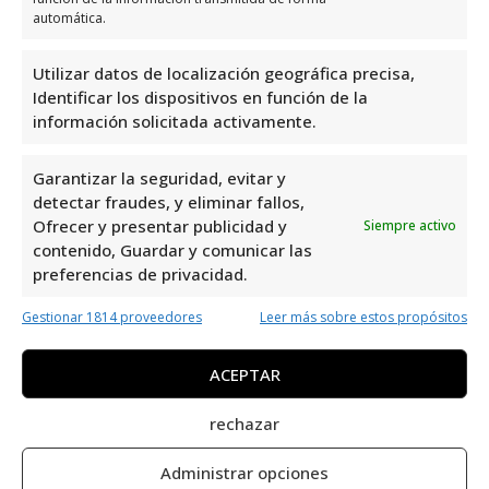
Asesoramiento personalizado
automática.
El
asesoramiento personalizado
es un
Utilizar datos de localización geográfica precisa,
servicio valioso que muchas tiendas de
Identificar los dispositivos en función de la
bebés en Orihuela Costa ofrecen. Este tipo
información solicitada activamente.
de asesoramiento puede ayudar a los padres
a elegir las mejores prendas y
Garantizar la seguridad, evitar y
complementos según las necesidades
detectar fraudes, y eliminar fallos,
Ofrecer y presentar publicidad y
Siempre activo
específicas de su bebé. Los expertos en la
contenido, Guardar y comunicar las
tienda pueden proporcionar
preferencias de privacidad.
recomendaciones basadas en la edad,
tamaño y condiciones especiales del bebé, lo
Gestionar 1814 proveedores
Leer más sobre estos propósitos
que facilita tomar decisiones informadas.
ACEPTAR
Este servicio también puede incluir consejos
sobre el cuidado y mantenimiento de las
rechazar
prendas.
Administrar opciones