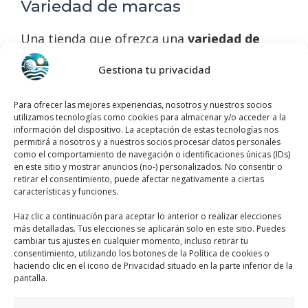
Variedad de marcas
Una tienda que ofrezca una
variedad de
marcas
puede ser muy beneficiosa para los
Gestiona tu privacidad
padres. Esto no solo proporciona más
opciones en términos de estilos y diseños,
Para ofrecer las mejores experiencias, nosotros y nuestros socios
sino que también permite comparar precios
utilizamos tecnologías como cookies para almacenar y/o acceder a la
y calidades. Las tiendas con una amplia
información del dispositivo. La aceptación de estas tecnologías nos
permitirá a nosotros y a nuestros socios procesar datos personales
gama de marcas suelen tener productos que
como el comportamiento de navegación o identificaciones únicas (IDs)
se ajustan a diferentes presupuestos y
en este sitio y mostrar anuncios (no-) personalizados. No consentir o
retirar el consentimiento, puede afectar negativamente a ciertas
preferencias. Además, tener acceso a
características y funciones.
múltiples marcas facilita encontrar artículos
Haz clic a continuación para aceptar lo anterior o realizar elecciones
específicos que puedan no estar disponibles
más detalladas. Tus elecciones se aplicarán solo en este sitio. Puedes
en tiendas con menos variedad.
cambiar tus ajustes en cualquier momento, incluso retirar tu
consentimiento, utilizando los botones de la Política de cookies o
haciendo clic en el icono de Privacidad situado en la parte inferior de la
Servicios que ofrecen las
pantalla.
tiendas de bebés en Orihuela