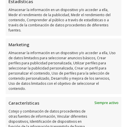
Estadísticas
Costa
Almacenar la información en un dispositivo y/o acceder a ella,
Medir el rendimiento de la publicidad, Medir el rendimiento del
Las tiendas de bebés en Orihuela Costa
contenido, Comprender al público a través de estadísticas o a
través de la combinación de datos procedentes de diferentes
ofrecen diversos servicios que pueden
fuentes.
mejorar significativamente la experiencia de
compra. Entre estos servicios se incluyen el
Marketing
asesoramiento personalizado
, que ayuda a
Almacenar la información en un dispositivo y/o acceder a ella, Uso
los padres a tomar decisiones informadas, y
de datos limitados para seleccionar anuncios básicos, Crear
perfiles para publicidad personalizada, Utilizar perfiles para
los
servicios de entrega a domicilio
, que
seleccionar la publicidad personalizada, Crear un perfil para
añaden conveniencia al proceso de compra.
personalizar el contenido, Uso de perfiles para la selección de
contenido personalizado, Desarrollo y mejora de los servicios,
También es común encontrar políticas de
Uso de datos limitados con el objetivo de seleccionar el
devolución flexibles, lo que brinda
contenido.
tranquilidad a los padres al saber que
Características
Siempre activo
pueden devolver o cambiar productos si es
Cotejo y combinación de datos procedentes de
necesario.
otras fuentes de información, Vincular diferentes
dispositivos, Identificación de dispositivos en
función de la información transmitida de forma