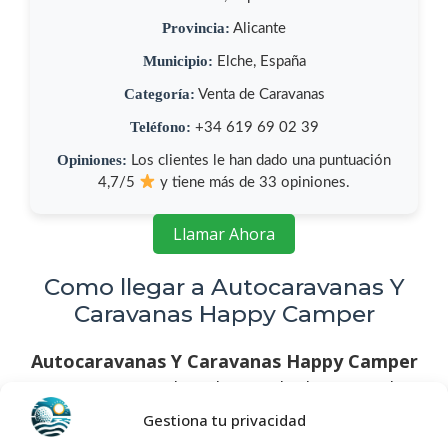
Provincia:
Alicante
Municipio:
Elche, España
Categoría:
Venta de Caravanas
Teléfono:
+34 619 69 02 39
Opiniones:
Los clientes le han dado una puntuación
4,7/5
y tiene más de 33 opiniones.
Llamar Ahora
Como llegar a Autocaravanas Y
Caravanas Happy Camper
Autocaravanas Y Caravanas Happy Camper
se encuentra ubicado en Pda daimes pol2
n180a, 03294 Elche, Alicante, España, utiliza
Gestiona tu privacidad
el siguiente
mapa para llegar fácilmente
: