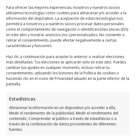
Para ofrecer las mejores experiencias, nosotros y nuestros socios
utilizamos tecnologías como cookies para almacenar y/o acceder a la
información del dispositivo. La aceptación de estas tecnologías nos
permitirá a nosotros y a nuestros socios procesar datos personales
como el comportamiento de navegación o identificaciones únicas (IDs)
en este sitio y mostrar anuncios (no-) personalizados. No consentir o
retirar el consentimiento, puede afectar negativamente a ciertas
características y funciones.
Haz clic para aceptar márketing cookies y
habilitar este contenido
Haz clic a continuación para aceptar lo anterior o realizar elecciones
más detalladas. Tus elecciones se aplicarán solo en este sitio. Puedes
cambiar tus ajustes en cualquier momento, incluso retirar tu
consentimiento, utilizando los botones de la Política de cookies o
haciendo clic en el icono de Privacidad situado en la parte inferior de la
pantalla.
Horario de servicio de
Estadísticas
Autocaravanas Y Caravanas
Almacenar la información en un dispositivo y/o acceder a ella,
Medir el rendimiento de la publicidad, Medir el rendimiento del
Happy Camper
contenido, Comprender al público a través de estadísticas o a
través de la combinación de datos procedentes de diferentes
fuentes.
Días
Horario