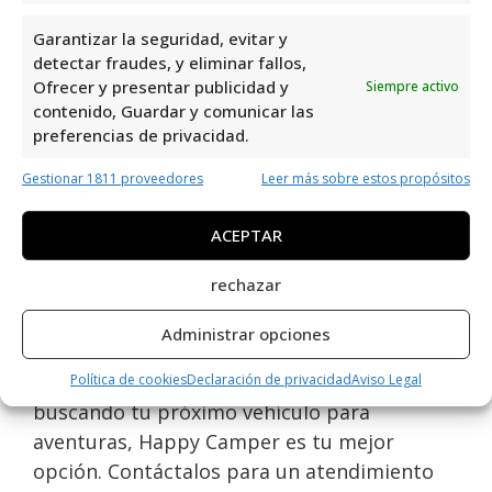
caravana. Con una valoración de 4,7 y 33
Garantizar la seguridad, evitar y
reseñas, demuestran su compromiso con la
detectar fraudes, y eliminar fallos,
calidad y el servicio al cliente. Su ubicación
Ofrecer y presentar publicidad y
Siempre activo
contenido, Guardar y comunicar las
en Pda daimes pol2 n180a los convierte en
preferencias de privacidad.
una parada obligatoria para los amantes de
las autocaravanas y caravanas. ¡Visitarlos es
Gestionar 1811 proveedores
Leer más sobre estos propósitos
una experiencia que vale la pena!
ACEPTAR
Autocaravanas Y Caravanas Happy Camper
rechazar
es uno de los mejores especialistas en la
venta de caravanas en Orihuela Costa.
Administrar opciones
Ofrecen una amplia gama de caravanas y
autocaravanas de alta calidad. Si estás
Política de cookies
Declaración de privacidad
Aviso Legal
buscando tu próximo vehículo para
aventuras, Happy Camper es tu mejor
opción. Contáctalos para un atendimiento