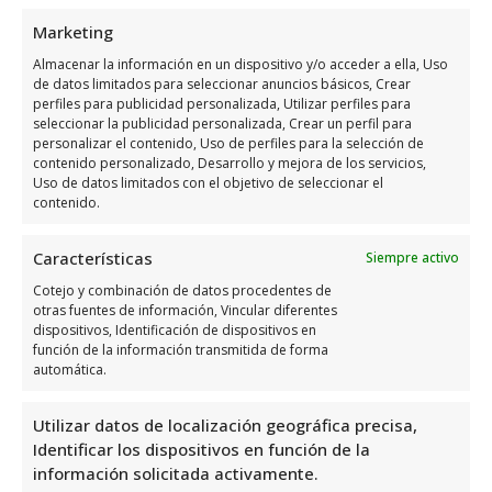
Marketing
Lunes
9:00 a 19:00
Almacenar la información en un dispositivo y/o acceder a ella, Uso
Martes
9:00 a 19:00
de datos limitados para seleccionar anuncios básicos, Crear
Miércoles
9:00 a 19:00
perfiles para publicidad personalizada, Utilizar perfiles para
seleccionar la publicidad personalizada, Crear un perfil para
Jueves
9:00 a 19:00
personalizar el contenido, Uso de perfiles para la selección de
contenido personalizado, Desarrollo y mejora de los servicios,
Viernes
9:00 a 14:00
Uso de datos limitados con el objetivo de seleccionar el
contenido.
Sábado
Cerrado
Domingo
Cerrado
Características
Siempre activo
Cotejo y combinación de datos procedentes de
Opiniones y datos extra
otras fuentes de información, Vincular diferentes
dispositivos, Identificación de dispositivos en
sobre Autocaravanas Y
función de la información transmitida de forma
Caravanas Happy Camper
automática.
Utilizar datos de localización geográfica precisa,
Autocaravanas Y Caravanas Happy Camper
Identificar los dispositivos en función de la
es una excelente opción en Elche, Alicante
información solicitada activamente.
para aquellos que buscan adquirir una