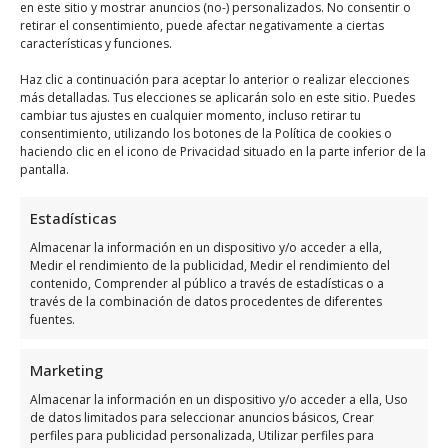
en este sitio y mostrar anuncios (no-) personalizados. No consentir o
retirar el consentimiento, puede afectar negativamente a ciertas
características y funciones.
Haz clic a continuación para aceptar lo anterior o realizar elecciones
más detalladas. Tus elecciones se aplicarán solo en este sitio. Puedes
cambiar tus ajustes en cualquier momento, incluso retirar tu
consentimiento, utilizando los botones de la Política de cookies o
haciendo clic en el icono de Privacidad situado en la parte inferior de la
Haz clic para aceptar márketing cookies y
pantalla.
habilitar este contenido
Estadísticas
Almacenar la información en un dispositivo y/o acceder a ella,
Medir el rendimiento de la publicidad, Medir el rendimiento del
contenido, Comprender al público a través de estadísticas o a
través de la combinación de datos procedentes de diferentes
fuentes.
Horario de atención de Taller De
Arte Yolanda Alfonso
Marketing
Almacenar la información en un dispositivo y/o acceder a ella, Uso
Días
Horario
de datos limitados para seleccionar anuncios básicos, Crear
perfiles para publicidad personalizada, Utilizar perfiles para