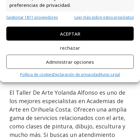
preferencias de privacidad.
España, es una excelente opción en el área
de Academias de Arte. Con una valoración de
Gestionar 1811 proveedores
Leer más sobre estos propósitos
rating 5,0 basada en 21 reviews, destaca por
su calidad y profesionalismo. Su
ACEPTAR
compromiso con el arte y la enseñanza lo
rechazar
convierten en un lugar destacado para
desarrollar habilidades artísticas. ¡Una
Administrar opciones
experiencia enriquecedora para todos los
Política de cookies
Declaración de privacidad
Aviso Legal
amantes del arte!
El Taller De Arte Yolanda Alfonso es uno de
los mejores especialistas en Academias de
Arte en Orihuela Costa. Ofrecen una amplia
gama de servicios relacionados con el arte,
como clases de pintura, dibujo, escultura y
mucho más. Si buscas un atendimiento