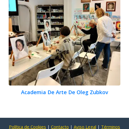
Academia De Arte De Oleg Zubkov
Política de Cookies
|
Contacto
|
Aviso Legal
|
Términos