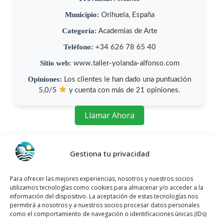
Municipio:
Orihuela, España
Categoría:
Academias de Arte
Teléfono:
+34 626 78 65 40
Sitio web:
www.taller-yolanda-alfonso.com
Opiniones:
Los clientes le han dado una puntuación
5,0/5
y cuenta con más de 21 opiniones.
Llamar Ahora
Como llegar a Taller De Arte
Yolanda Alfonso
Gestiona tu privacidad
Taller De Arte Yolanda Alfonso
se
Para ofrecer las mejores experiencias, nosotros y nuestros socios
utilizamos tecnologías como cookies para almacenar y/o acceder a la
encuentra ubicado en C. Arzobispo, 3, 03300
información del dispositivo. La aceptación de estas tecnologías nos
Orihuela, Alicante, España, utiliza el
permitirá a nosotros y a nuestros socios procesar datos personales
como el comportamiento de navegación o identificaciones únicas (IDs)
siguiente
mapa para ubicarlos
: