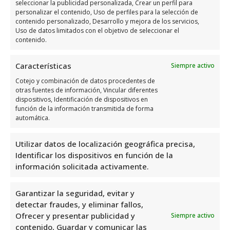
seleccionar la publicidad personalizada, Crear un perfil para
Lunes
18:30 a 20:00
personalizar el contenido, Uso de perfiles para la selección de
Martes
17:00 a 20:00
contenido personalizado, Desarrollo y mejora de los servicios,
Uso de datos limitados con el objetivo de seleccionar el
10:00 a 12:00 –
contenido.
Miércoles
18:30 a 20:30
10:00 a 12:00 –
Características
Siempre activo
Jueves
17:30 a 20:30
Cotejo y combinación de datos procedentes de
otras fuentes de información, Vincular diferentes
Viernes
Cerrado
dispositivos, Identificación de dispositivos en
función de la información transmitida de forma
Sábado
Cerrado
automática.
Domingo
Cerrado
Utilizar datos de localización geográfica precisa,
Identificar los dispositivos en función de la
Opiniones y información
información solicitada activamente.
extra sobre Taller De Arte
Yolanda Alfonso
Garantizar la seguridad, evitar y
detectar fraudes, y eliminar fallos,
El Taller de Arte Yolanda Alfonso, ubicado en
Ofrecer y presentar publicidad y
Siempre activo
contenido, Guardar y comunicar las
C. Arzobispo, 3, 03300 Orihuela, Alicante,