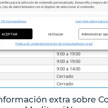
perfiles para la selección de contenido personalizado, Desarrollo y mejora de 
s, Uso de datos limitados con el objetivo de seleccionar el contenido.
 servicio de Colegio PúBlico M
erísticas
Siempr
r 1814 proveedores
Leer más sobre estos 
y combinación de datos procedentes de otras fuentes de información,
 diferentes dispositivos, Identificación de dispositivos en función de la
ACEPTAR
rechazar
Administrar op
ción transmitida de forma automática.
9:00 a 19:00
Política de cookies
Declaración de privacidad
Aviso Legal
9:00 a 19:00
ar datos de localización geográfica precisa, Identificar los
itivos en función de la información solicitada activamente.
9:00 a 19:00
9:00 a 19:00
izar la seguridad, evitar y detectar fraudes, y eliminar
9:00 a 14:00
, Ofrecer y presentar publicidad y contenido, Guardar y
Siempr
car las preferencias de privacidad.
Cerrado
Cerrado
nformación extra sobre C