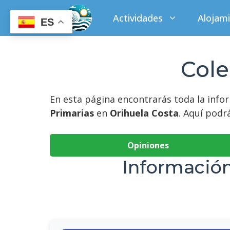
Saltar
Actividades
Alojam
al
ES
contenido
Cole
En esta página encontrarás toda la info
Primarias
en
Orihuela Costa
. Aquí podr
Opiniones
Información