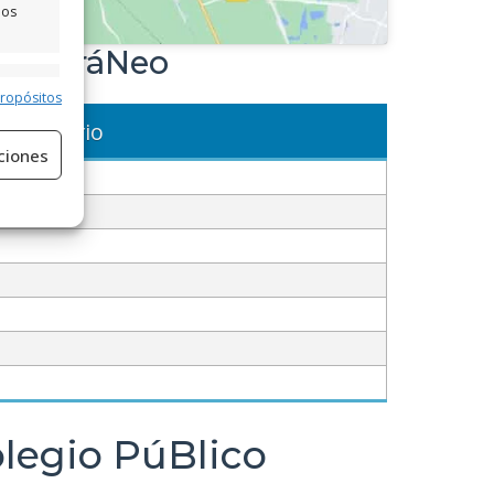
los
editerráNeo
e activo
propósitos
Horario
ciones
e activo
olegio PúBlico