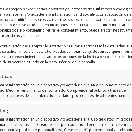
cer las mejores experiencias, nosotros y nuestros socios utilizamos tecnologí
ara almacenar y/o acceder a la información del dispositivo. La aceptación de e
Haz clic para aceptar márketing cookies y
as nos permitirá a nosotros y a nuestros socios procesar datos personales co
iento de navegación o identificaciones únicas (IDs) en este sitio y mostrar an
habilitar este contenido
sonalizados. No consentir o retirar el consentimiento, puede afectar negativam
racterísticas y funciones.
a continuación para aceptar lo anterior o realizar elecciones más detalladas. Tu
s se aplicarán solo en este sitio. Puedes cambiar tus ajustes en cualquier mom
tirar tu consentimiento, utilizando los botones de la Política de cookies o hacie
o de Privacidad situado en la parte inferior de la pantalla.
sticas
r la información en un dispositivo y/o acceder a ella, Medir el rendimiento de 
dad, Medir el rendimiento del contenido, Comprender al público a través de
ticas o a través de la combinación de datos procedentes de diferentes fuentes.
ting
ar la información en un dispositivo y/o acceder a ella, Uso de datos limitados
nar anuncios básicos, Crear perfiles para publicidad personalizada, Utilizar per
eccionar la publicidad personalizada, Crear un perfil para personalizar el cont