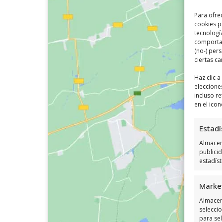
Para ofre
cookies p
tecnologí
comportam
(no-) per
ciertas ca
Haz clic 
eleccione
incluso re
en el icon
Estadí
Almacena
publici
estadís
Marke
Almacen
seleccio
para sel