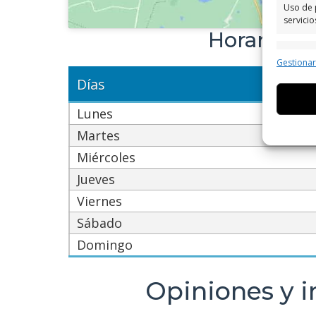
Uso de 
servicio
Horario de
Caract
Gestiona
Cotejo 
Días
Vincular
informa
Lunes
Martes
Utiliz
dispos
Miércoles
Jueves
Garant
Viernes
fallos
comuni
Sábado
Domingo
Opiniones y i