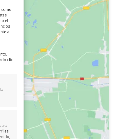
as como
stas
mo el
uncios
ente a
s
ento,
ndo clic
la
 para
files
enido,