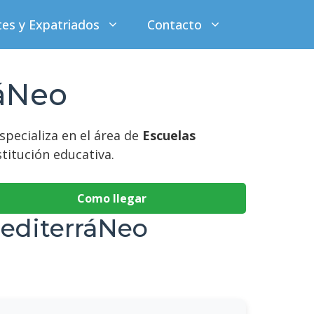
tes y Expatriados
Contacto
ráNeo
especializa en el área de
Escuelas
stitución educativa.
Como llegar
MediterráNeo