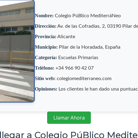
Nombre:
Colegio PúBlico MediterráNeo
Dirección:
Av. de las Cofradías, 2, 03190 Pilar d
Provincia:
Alicante
Municipio:
Pilar de la Horadada, España
Categoría:
Escuelas Primarias
Teléfono:
+34 966 90 42 07
Sitio web:
colegiomediterraneo.com
Opiniones:
Los clientes le han dado una puntua
Llamar Ahora
legar a Colegio PúBlico Medit