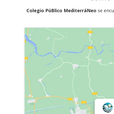
Colegio PúBlico MediterráNeo
se encue