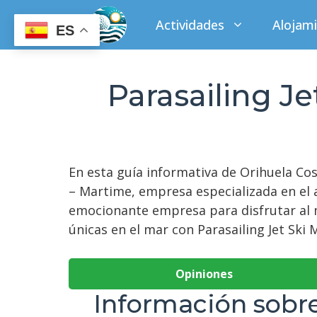
Saltar
Actividades
Alojam
al
ES
contenido
Parasailing J
En esta guía informativa de Orihuela Co
– Martime, empresa especializada en el a
emocionante empresa para disfrutar al m
únicas en el mar con Parasailing Jet Sk
Opiniones
Información sobr