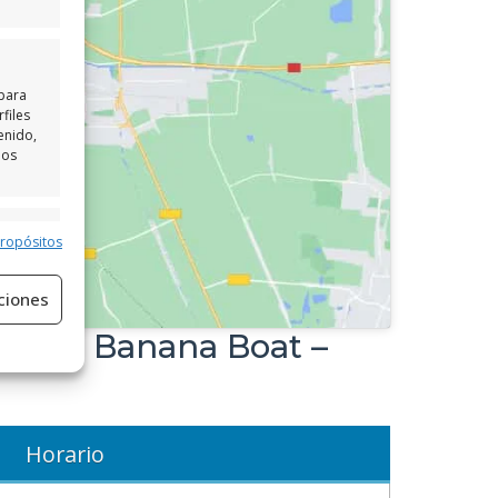
 para
files
enido,
los
e activo
propósitos
ciones
e Agua Banana Boat –
Horario
e activo