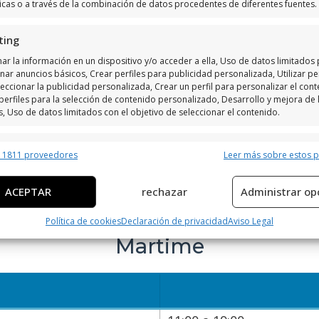
ticas o a través de la combinación de datos procedentes de diferentes fuentes.
ting
ar la información en un dispositivo y/o acceder a ella, Uso de datos limitados
nar anuncios básicos, Crear perfiles para publicidad personalizada, Utilizar per
eccionar la publicidad personalizada, Crear un perfil para personalizar el cont
perfiles para la selección de contenido personalizado, Desarrollo y mejora de 
s, Uso de datos limitados con el objetivo de seleccionar el contenido.
erísticas
Siempr
r 1811 proveedores
Leer más sobre estos 
y combinación de datos procedentes de otras fuentes de información,
 diferentes dispositivos, Identificación de dispositivos en función de la
ACEPTAR
rechazar
Administrar op
ción transmitida de forma automática.
 de Parasailing Jet Ski Motos D
Política de cookies
Declaración de privacidad
Aviso Legal
ar datos de localización geográfica precisa, Identificar los
Martime
itivos en función de la información solicitada activamente.
izar la seguridad, evitar y detectar fraudes, y eliminar
, Ofrecer y presentar publicidad y contenido, Guardar y
Siempr
car las preferencias de privacidad.