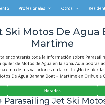
iento
Profesionales
Otros
Residen
et Ski Motos De Agua
Martime
sta encontrarás toda la información sobre Parasaili
lquiler de Motos de Agua en la zona. Aquí podrás ac
áximo de tus vacaciones en la costa. ¡No te pierdas 
i Motos De Agua Banana Boat – Martime en Orihuela C
Horarios
e Parasailing Jet Ski Mot