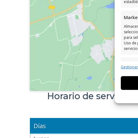
estadís
Marke
Almacen
seleccio
para sel
Uso de 
servicio
Caract
Gestiona
Cotejo 
Vincular
informa
Horario de servicio
Utiliz
dispos
Garant
Días
fallos
comuni