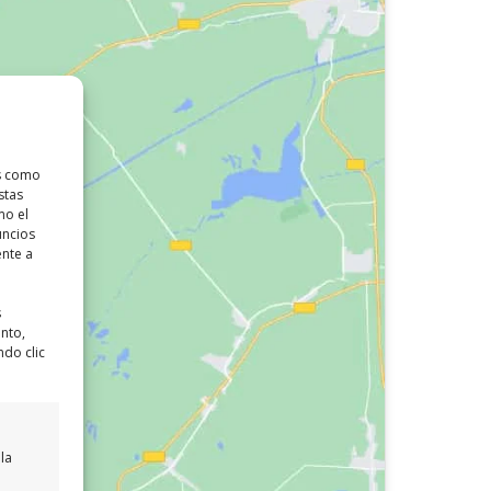
as como
stas
mo el
uncios
ente a
s
ento,
ndo clic
la