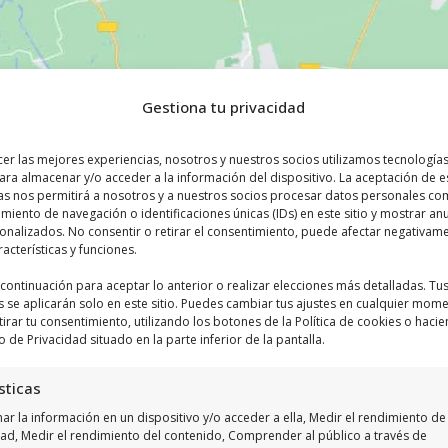
Gestiona tu privacidad
cer las mejores experiencias, nosotros y nuestros socios utilizamos tecnologí
ara almacenar y/o acceder a la información del dispositivo. La aceptación de e
as nos permitirá a nosotros y a nuestros socios procesar datos personales co
iento de navegación o identificaciones únicas (IDs) en este sitio y mostrar an
sonalizados. No consentir o retirar el consentimiento, puede afectar negativam
racterísticas y funciones.
a continuación para aceptar lo anterior o realizar elecciones más detalladas. Tu
s se aplicarán solo en este sitio. Puedes cambiar tus ajustes en cualquier mom
Haz clic para aceptar márketing cookies y
tirar tu consentimiento, utilizando los botones de la Política de cookies o hacie
o de Privacidad situado en la parte inferior de la pantalla.
habilitar este contenido
sticas
r la información en un dispositivo y/o acceder a ella, Medir el rendimiento de 
dad, Medir el rendimiento del contenido, Comprender al público a través de