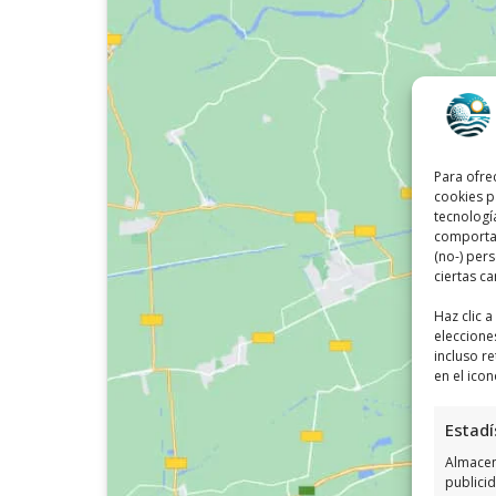
Para ofre
cookies p
tecnologí
comportam
(no-) per
ciertas ca
Haz clic 
eleccione
incluso re
en el icon
Estadí
Almacena
publici