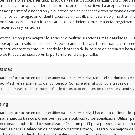
cer las mejores experiencias, nosotros y nuestros socios utilizamos tecnologí
habilitar este contenido
ara almacenar y/o acceder a la información del dispositivo. La aceptación de e
as nos permitirá a nosotros y a nuestros socios procesar datos personales co
iento de navegación o identificaciones únicas (IDs) en este sitio y mostrar an
sonalizados. No consentir o retirar el consentimiento, puede afectar negativam
racterísticas y funciones.
a continuación para aceptar lo anterior o realizar elecciones más detalladas. Tu
s se aplicarán solo en este sitio. Puedes cambiar tus ajustes en cualquier mom
tirar tu consentimiento, utilizando los botones de la Política de cookies o hacie
o de Privacidad situado en la parte inferior de la pantalla.
sticas
r la información en un dispositivo y/o acceder a ella, Medir el rendimiento de 
dad, Medir el rendimiento del contenido, Comprender al público a través de
ticas o a través de la combinación de datos procedentes de diferentes fuentes.
ting
ar la información en un dispositivo y/o acceder a ella, Uso de datos limitados
nar anuncios básicos, Crear perfiles para publicidad personalizada, Utilizar per
eccionar la publicidad personalizada, Crear un perfil para personalizar el cont
 de atención de Cancha De Ba
perfiles para la selección de contenido personalizado, Desarrollo y mejora de 
s, Uso de datos limitados con el objetivo de seleccionar el contenido.