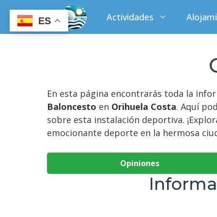
Saltar
Actividades
Alojam
al
ES
contenido
En esta página encontrarás toda la inf
Baloncesto
en
Orihuela Costa
. Aquí po
sobre esta instalación deportiva. ¡Explo
emocionante deporte en la hermosa ciud
Opiniones
Informa