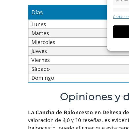
Días
Caract
Gestiona
Cotejo 
Lunes
Vincular
Martes
informa
Miércoles
Utiliz
Jueves
dispos
Viernes
Sábado
Garant
fallos
Domingo
comuni
Opiniones y 
La Cancha de Baloncesto en Dehesa d
valoración de 4,0 y 10 reseñas, es evide
baloncesto, puedo afirmar que esta canch