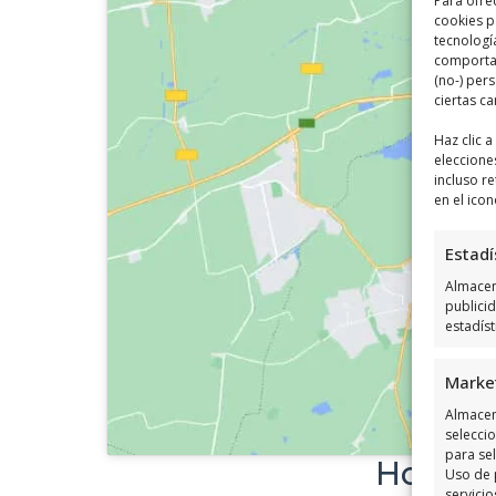
Para ofre
cookies p
tecnologí
comportam
(no-) per
ciertas ca
Haz clic 
eleccione
incluso re
en el icon
Estadí
Almacena
publici
estadís
Marke
Almacen
seleccio
para sel
Horario
Uso de 
servicio