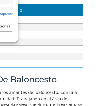
Horario
e activo
propósitos
ciones
e activo
De Baloncesto
a los amantes del baloncesto. Con una
munidad. Trabajando en el área de
 este deporte. ¡Sin duda, un lugar que no