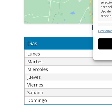
seleccio
para sel
Uso de 
servicio
Horar
Caract
Gestiona
Cotejo 
Vincular
Días
informa
Lunes
Utiliz
Martes
dispos
Miércoles
Garant
Jueves
fallos
Viernes
comuni
Sábado
Domingo