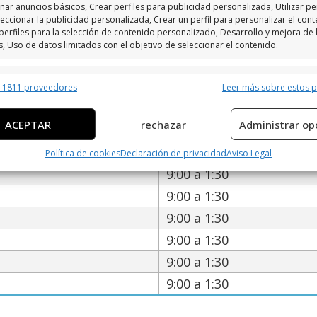
nar anuncios básicos, Crear perfiles para publicidad personalizada, Utilizar per
eccionar la publicidad personalizada, Crear un perfil para personalizar el cont
perfiles para la selección de contenido personalizado, Desarrollo y mejora de 
s, Uso de datos limitados con el objetivo de seleccionar el contenido.
io de atención de Cafeteria Con
erísticas
Siempr
r 1811 proveedores
Leer más sobre estos 
y combinación de datos procedentes de otras fuentes de información,
 diferentes dispositivos, Identificación de dispositivos en función de la
ACEPTAR
rechazar
Administrar op
ción transmitida de forma automática.
9:00 a 1:30
Política de cookies
Declaración de privacidad
Aviso Legal
ar datos de localización geográfica precisa, Identificar los
9:00 a 1:30
itivos en función de la información solicitada activamente.
9:00 a 1:30
izar la seguridad, evitar y detectar fraudes, y eliminar
9:00 a 1:30
, Ofrecer y presentar publicidad y contenido, Guardar y
Siempr
9:00 a 1:30
car las preferencias de privacidad.
9:00 a 1:30
9:00 a 1:30