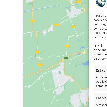
Para ofre
cookies p
tecnologí
comportam
(no-) per
ciertas ca
Haz clic 
eleccione
incluso re
en el icon
Estadí
Almacena
publici
estadís
Marke
Almacen