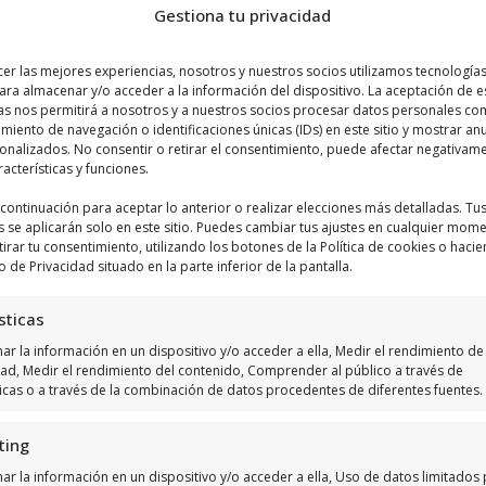
Gestiona tu privacidad
cer las mejores experiencias, nosotros y nuestros socios utilizamos tecnologí
ara almacenar y/o acceder a la información del dispositivo. La aceptación de e
as nos permitirá a nosotros y a nuestros socios procesar datos personales co
Haz clic para aceptar márketing cookies y
iento de navegación o identificaciones únicas (IDs) en este sitio y mostrar an
sonalizados. No consentir o retirar el consentimiento, puede afectar negativam
habilitar este contenido
racterísticas y funciones.
a continuación para aceptar lo anterior o realizar elecciones más detalladas. Tu
s se aplicarán solo en este sitio. Puedes cambiar tus ajustes en cualquier mom
tirar tu consentimiento, utilizando los botones de la Política de cookies o hacie
o de Privacidad situado en la parte inferior de la pantalla.
sticas
r la información en un dispositivo y/o acceder a ella, Medir el rendimiento de 
dad, Medir el rendimiento del contenido, Comprender al público a través de
ticas o a través de la combinación de datos procedentes de diferentes fuentes.
ting
ar la información en un dispositivo y/o acceder a ella, Uso de datos limitados