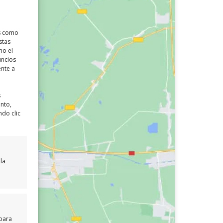
as como
stas
mo el
uncios
ente a
s
ento,
ndo clic
la
 para