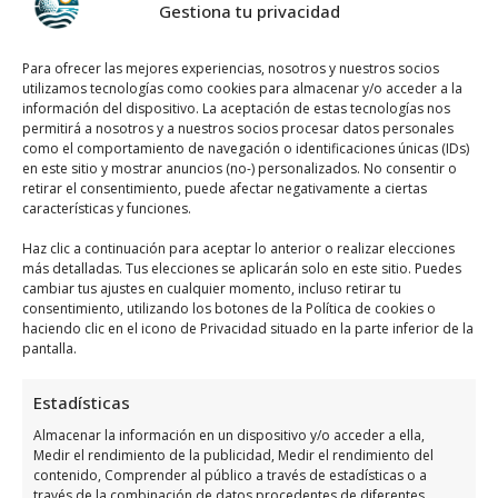
Gestiona tu privacidad
Llamar Ahora
Para ofrecer las mejores experiencias, nosotros y nuestros socios
Como llegar a Las Ramblas Golf
utilizamos tecnologías como cookies para almacenar y/o acceder a la
información del dispositivo. La aceptación de estas tecnologías nos
permitirá a nosotros y a nuestros socios procesar datos personales
Las Ramblas Golf
se encuentra ubicado en
como el comportamiento de navegación o identificaciones únicas (IDs)
Av. Ramblas de Oleza, 37, 03189 Dehesa de
en este sitio y mostrar anuncios (no-) personalizados. No consentir o
retirar el consentimiento, puede afectar negativamente a ciertas
Campoamor, Alicante, España, utiliza el
características y funciones.
siguiente
mapa para localizarlos
:
Haz clic a continuación para aceptar lo anterior o realizar elecciones
más detalladas. Tus elecciones se aplicarán solo en este sitio. Puedes
cambiar tus ajustes en cualquier momento, incluso retirar tu
consentimiento, utilizando los botones de la Política de cookies o
haciendo clic en el icono de Privacidad situado en la parte inferior de la
pantalla.
Estadísticas
Haz clic para aceptar márketing cookies y
Almacenar la información en un dispositivo y/o acceder a ella,
habilitar este contenido
Medir el rendimiento de la publicidad, Medir el rendimiento del
contenido, Comprender al público a través de estadísticas o a
través de la combinación de datos procedentes de diferentes