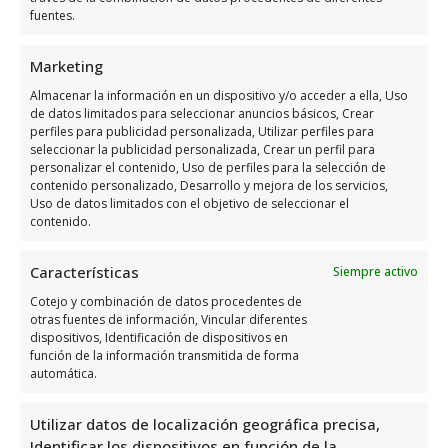
fuentes.
Marketing
Horario de servicio de Las
Almacenar la información en un dispositivo y/o acceder a ella, Uso
Ramblas Golf
de datos limitados para seleccionar anuncios básicos, Crear
perfiles para publicidad personalizada, Utilizar perfiles para
seleccionar la publicidad personalizada, Crear un perfil para
personalizar el contenido, Uso de perfiles para la selección de
Días
Horario
contenido personalizado, Desarrollo y mejora de los servicios,
Uso de datos limitados con el objetivo de seleccionar el
Lunes
7:30 a 18:30
contenido.
Martes
7:30 a 18:30
Características
Siempre activo
Miércoles
7:30 a 18:30
Cotejo y combinación de datos procedentes de
Jueves
7:30 a 18:30
otras fuentes de información, Vincular diferentes
dispositivos, Identificación de dispositivos en
Viernes
7:30 a 18:30
función de la información transmitida de forma
Sábado
7:30 a 18:30
automática.
Domingo
7:30 a 18:30
Utilizar datos de localización geográfica precisa,
Identificar los dispositivos en función de la