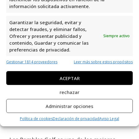
Opiniones y información
información solicitada activamente.
adicional sobre Las Ramblas
Golf
Garantizar la seguridad, evitar y
detectar fraudes, y eliminar fallos,
Ofrecer y presentar publicidad y
Siempre activo
Las Ramblas Golf
es un campo de golf
contenido, Guardar y comunicar las
excepcional ubicado en Av. Ramblas de
preferencias de privacidad.
Oleza, 37, en Dehesa de Campoamor,
Gestionar 1814 proveedores
Leer más sobre estos propósitos
Alicante, España. Con una valoración de 4,3 y
512 reseñas, es evidente que este lugar es
ACEPTAR
altamente apreciado por los visitantes.
Como profesional del área de Campos de
rechazar
Golf, puedo decir que Las Ramblas Golf
ofrece una experiencia única y de alta
Administrar opciones
calidad para los amantes de este deporte.
Política de cookies
Declaración de privacidad
Aviso Legal
¡No te lo puedes perder!