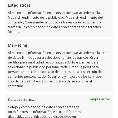
Estadísticas
Días
Horario
Almacenar la información en un dispositivo y/o acceder a ella,
Medir el rendimiento de la publicidad, Medir el rendimiento del
contenido, Comprender al público a través de estadísticas o a
Lunes
9:00 a 19:00
través de la combinación de datos procedentes de diferentes
Martes
9:00 a 19:00
fuentes.
Miércoles
9:00 a 19:00
Marketing
Jueves
9:00 a 19:00
Almacenar la información en un dispositivo y/o acceder a ella, Uso
Viernes
9:00 a 14:00
de datos limitados para seleccionar anuncios básicos, Crear
perfiles para publicidad personalizada, Utilizar perfiles para
Sábado
Cerrado
seleccionar la publicidad personalizada, Crear un perfil para
Domingo
Cerrado
personalizar el contenido, Uso de perfiles para la selección de
contenido personalizado, Desarrollo y mejora de los servicios,
Uso de datos limitados con el objetivo de seleccionar el
contenido.
Opiniones y datos adicional
sobre Platja De La Glea
Características
Siempre activo
Cotejo y combinación de datos procedentes de
Como profesional del área de Playas de
otras fuentes de información, Vincular diferentes
Orihuela Costa, puedo afirmar que Platja De
dispositivos, Identificación de dispositivos en