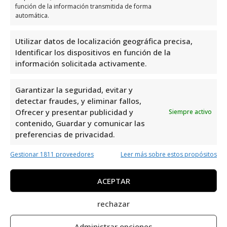
función de la información transmitida de forma
La Glea es una joya en la costa de Alicante.
automática.
Con una valoración de 4,4 y 729 reseñas, es
evidente que los visitantes disfrutan de su
Utilizar datos de localización geográfica precisa,
belleza y servicios. Ubicada en una zona
Identificar los dispositivos en función de la
información solicitada activamente.
privilegiada, esta playa ofrece aguas
cristalinas y arena dorada, ideal para
Garantizar la seguridad, evitar y
relajarse y disfrutar del sol mediterráneo.
detectar fraudes, y eliminar fallos,
Sin duda, un destino imperdible para los
Ofrecer y presentar publicidad y
Siempre activo
amantes de la playa.
contenido, Guardar y comunicar las
preferencias de privacidad.
Platja De La Glea
es uno de los mejores
Gestionar 1811 proveedores
Leer más sobre estos propósitos
especialistas en servicios relacionados con
las playas de Orihuela Costa. Con una amplia
ACEPTAR
experiencia en el área, ofrecen atención
personalizada y de calidad. Si buscas
rechazar
servicios profesionales en esta zona, no
Administrar opciones