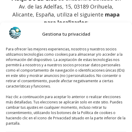
Av. de las Adelfas, 15, 03189 Orihuela,
Alicante, España, utiliza el siguiente
mapa
para localizarlos
:
Gestiona tu privacidad
Para ofrecer las mejores experiencias, nosotros y nuestros socios
utilizamos tecnologías como cookies para almacenar y/o acceder a la
información del dispositivo. La aceptación de estas tecnologías nos
permitirá a nosotros y a nuestros socios procesar datos personales
como el comportamiento de navegación o identificaciones únicas (IDs)
Haz clic para aceptar márketing cookies y
en este sitio y mostrar anuncios (no-) personalizados. No consentir o
habilitar este contenido
retirar el consentimiento, puede afectar negativamente a ciertas
características y funciones.
Haz clic a continuación para aceptar lo anterior o realizar elecciones
más detalladas. Tus elecciones se aplicarán solo en este sitio. Puedes
cambiar tus ajustes en cualquier momento, incluso retirar tu
consentimiento, utilizando los botones de la Política de cookies o
haciendo clic en el icono de Privacidad situado en la parte inferior de la
Horario de servicio de Platja De
pantalla.
La Glea