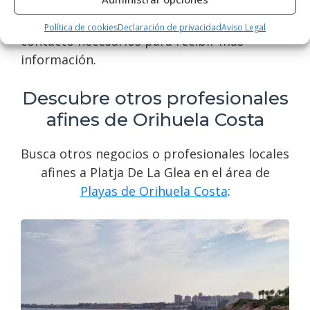
dudes en contactar con Platja De La Glea. En
esta web encontrarás todos los datos de
Política de cookies
Declaración de privacidad
Aviso Legal
contacto necesarios para recibir más
información.
Descubre otros profesionales
afines de Orihuela Costa
Busca otros negocios o profesionales locales
afines a Platja De La Glea en el área de
Playas de Orihuela Costa
: