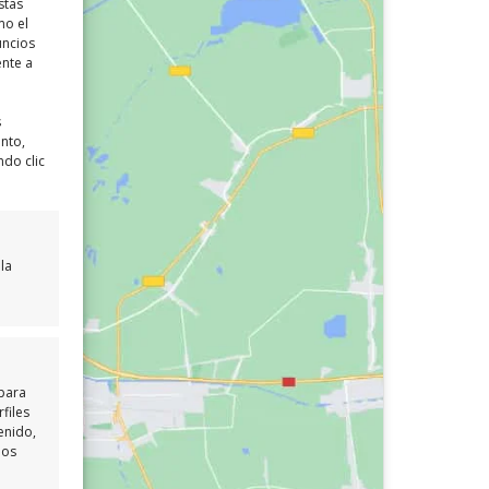
stas
mo el
uncios
ente a
s
ento,
ndo clic
la
 para
files
enido,
los