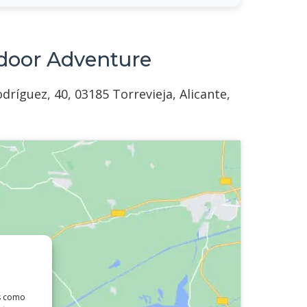
tdoor Adventure
ríguez, 40, 03185 Torrevieja, Alicante,
as como