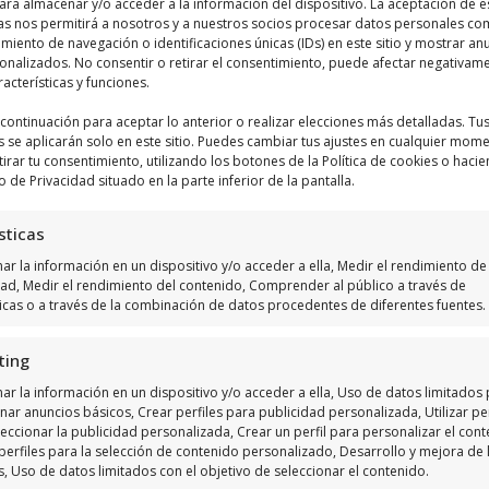
ara almacenar y/o acceder a la información del dispositivo. La aceptación de e
as nos permitirá a nosotros y a nuestros socios procesar datos personales co
iento de navegación o identificaciones únicas (IDs) en este sitio y mostrar an
sonalizados. No consentir o retirar el consentimiento, puede afectar negativam
racterísticas y funciones.
a continuación para aceptar lo anterior o realizar elecciones más detalladas. Tu
s se aplicarán solo en este sitio. Puedes cambiar tus ajustes en cualquier mom
tirar tu consentimiento, utilizando los botones de la Política de cookies o hacie
Haz clic para aceptar márketing cookies y
o de Privacidad situado en la parte inferior de la pantalla.
habilitar este contenido
sticas
r la información en un dispositivo y/o acceder a ella, Medir el rendimiento de 
dad, Medir el rendimiento del contenido, Comprender al público a través de
ticas o a través de la combinación de datos procedentes de diferentes fuentes.
ting
ar la información en un dispositivo y/o acceder a ella, Uso de datos limitados
nar anuncios básicos, Crear perfiles para publicidad personalizada, Utilizar per
eccionar la publicidad personalizada, Crear un perfil para personalizar el cont
perfiles para la selección de contenido personalizado, Desarrollo y mejora de 
s, Uso de datos limitados con el objetivo de seleccionar el contenido.