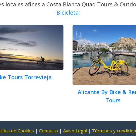
es locales afines a Costa Blanca Quad Tours & Outd
Bicicleta
:
ke Tours Torrevieja
Alicante By Bike & Re
Tours
lítica de Cookies
|
Contacto
|
Aviso Legal
|
Términos y condicio