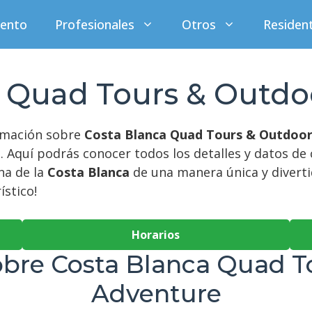
iento
Profesionales
Otros
Residen
a Quad Tours & Outdo
ormación sobre
Costa Blanca Quad Tours & Outdoo
a
. Aquí podrás conocer todos los detalles y datos 
na de la
Costa Blanca
de una manera única y divertid
ístico!
Horarios
obre Costa Blanca Quad T
Adventure