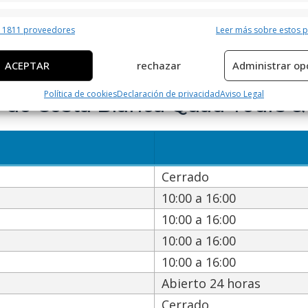
erísticas
Siempr
r 1811 proveedores
Leer más sobre estos 
y combinación de datos procedentes de otras fuentes de información,
 diferentes dispositivos, Identificación de dispositivos en función de la
ACEPTAR
rechazar
Administrar op
ción transmitida de forma automática.
Política de cookies
Declaración de privacidad
Aviso Legal
n de Costa Blanca Quad Tours 
ar datos de localización geográfica precisa, Identificar los
itivos en función de la información solicitada activamente.
izar la seguridad, evitar y detectar fraudes, y eliminar
, Ofrecer y presentar publicidad y contenido, Guardar y
Siempr
Cerrado
car las preferencias de privacidad.
10:00 a 16:00
10:00 a 16:00
10:00 a 16:00
10:00 a 16:00
Abierto 24 horas
Cerrado