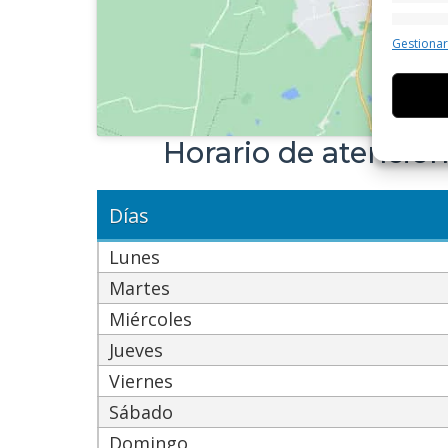
Caract
Gestiona
Cotejo 
Vincular
informa
Horario de atenció
Utiliz
dispos
Días
Garant
fallos
Lunes
comuni
Martes
Miércoles
Jueves
Viernes
Sábado
Domingo