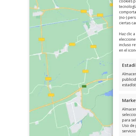
cookies p
tecnologí
comportam
(no-) per
ciertas ca
Haz clic 
eleccione
incluso re
en el icon
Estadí
Almacena
publici
estadís
Marke
Almacen
seleccio
para sel
Uso de 
servicio