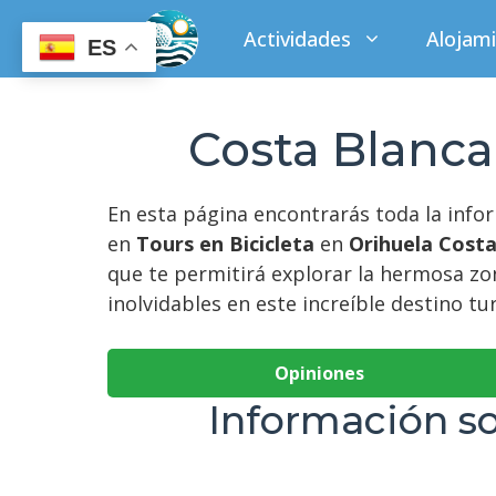
Saltar
Actividades
Alojam
al
ES
contenido
Costa Blanc
En esta página encontrarás toda la inf
en
Tours en Bicicleta
en
Orihuela Cost
que te permitirá explorar la hermosa zo
inolvidables en este increíble destino tur
Opiniones
Información s