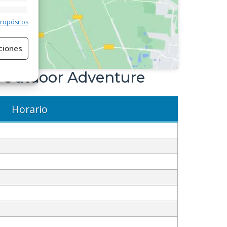
e activo
propósitos
ciones
& Outdoor Adventure
Horario
e activo