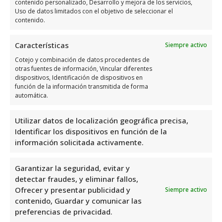
contenido personalizado, Desarrollo y mejora de los servicios,
adicional sobre Lari&S Cafe
Uso de datos limitados con el objetivo de seleccionar el
Bar
contenido.
Características
Siempre activo
Lari&S Cafe Bar, ubicado en Dehesa de
Campoamor, Alicante, es un lugar
Cotejo y combinación de datos procedentes de
otras fuentes de información, Vincular diferentes
encantador para disfrutar de deliciosos
dispositivos, Identificación de dispositivos en
cafés y aperitivos. Con una valoración de 4,4
función de la información transmitida de forma
automática.
basada en 319 reseñas, es evidente que los
clientes aprecian la calidad y el ambiente
Utilizar datos de localización geográfica precisa,
acogedor que ofrece este café. Como
Identificar los dispositivos en función de la
profesional del área de cafeterías,
información solicitada activamente.
recomendaría sin duda alguna una visita a
Lari&S Cafe Bar para disfrutar de una
Garantizar la seguridad, evitar y
detectar fraudes, y eliminar fallos,
experiencia gastronómica excepcional.
Ofrecer y presentar publicidad y
Siempre activo
contenido, Guardar y comunicar las
Lari&S Cafe Bar es uno de los mejores
preferencias de privacidad.
especialistas en cafeterías de Orihuela