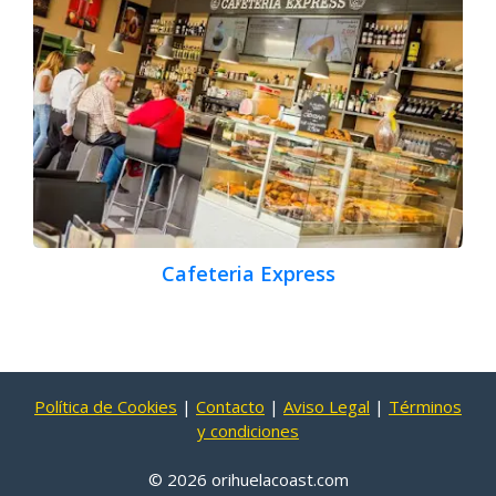
Cafeteria Express
Política de Cookies
|
Contacto
|
Aviso Legal
|
Términos
y condiciones
© 2026 orihuelacoast.com