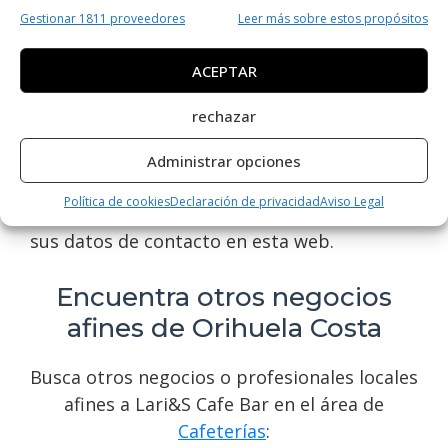
Gestionar 1811 proveedores
Leer más sobre estos propósitos
Costa. Con una amplia variedad de deliciosos
cafés, pasteles y bocadillos, ofrecen un
ACEPTAR
ambiente acogedor y un servicio
excepcional. Si buscas disfrutar de una
rechazar
experiencia única en cafeterías, no dudes en
visitar Lari&S Cafe Bar. ¡Contáctalos para un
Administrar opciones
atendimiento personalizado y descubre por
Política de cookies
Declaración de privacidad
Aviso Legal
qué son tan populares en la zona! Encuentra
sus datos de contacto en esta web.
Encuentra otros negocios
afines de Orihuela Costa
Busca otros negocios o profesionales locales
afines a Lari&S Cafe Bar en el área de
Cafeterías
: