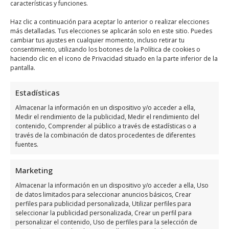
características y funciones.
Haz clic a continuación para aceptar lo anterior o realizar elecciones
Horario de servicio de Lari&S
más detalladas. Tus elecciones se aplicarán solo en este sitio. Puedes
cambiar tus ajustes en cualquier momento, incluso retirar tu
Cafe Bar
consentimiento, utilizando los botones de la Política de cookies o
haciendo clic en el icono de Privacidad situado en la parte inferior de la
pantalla.
Días
Horario
Estadísticas
Lunes
8:00 a 22:00
Almacenar la información en un dispositivo y/o acceder a ella,
Martes
8:00 a 22:00
Medir el rendimiento de la publicidad, Medir el rendimiento del
Miércoles
8:00 a 22:00
contenido, Comprender al público a través de estadísticas o a
través de la combinación de datos procedentes de diferentes
Jueves
8:00 a 22:00
fuentes.
Viernes
8:00 a 22:00
Marketing
Sábado
8:00 a 22:00
Almacenar la información en un dispositivo y/o acceder a ella, Uso
Domingo
9:00 a 21:00
de datos limitados para seleccionar anuncios básicos, Crear
perfiles para publicidad personalizada, Utilizar perfiles para
seleccionar la publicidad personalizada, Crear un perfil para
Opiniones y información
personalizar el contenido, Uso de perfiles para la selección de