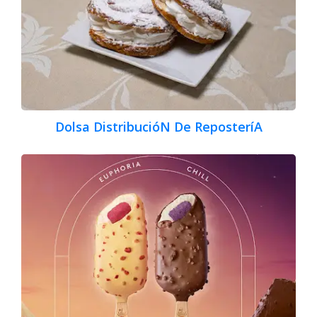
Dolsa DistribucióN De ReposteríA