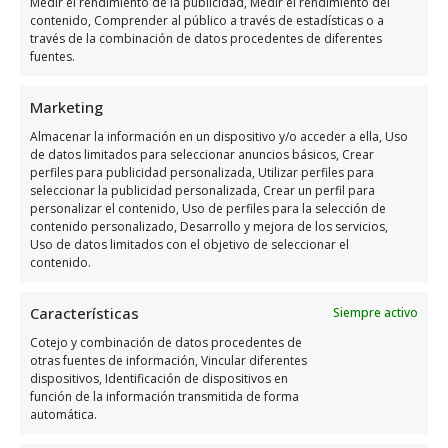
Medir el rendimiento de la publicidad, Medir el rendimiento del
Días
Horario
contenido, Comprender al público a través de estadísticas o a
través de la combinación de datos procedentes de diferentes
Lunes
9:00 a 19:00
fuentes.
Martes
9:00 a 19:00
Marketing
Miércoles
9:00 a 19:00
Almacenar la información en un dispositivo y/o acceder a ella, Uso
Jueves
9:00 a 19:00
de datos limitados para seleccionar anuncios básicos, Crear
perfiles para publicidad personalizada, Utilizar perfiles para
Viernes
9:00 a 14:00
seleccionar la publicidad personalizada, Crear un perfil para
Sábado
Cerrado
personalizar el contenido, Uso de perfiles para la selección de
contenido personalizado, Desarrollo y mejora de los servicios,
Domingo
Cerrado
Uso de datos limitados con el objetivo de seleccionar el
contenido.
Opiniones y información
Características
Siempre activo
extra sobre Exclusivas
Cotejo y combinación de datos procedentes de
Alimentarias 1998, S. L.
otras fuentes de información, Vincular diferentes
dispositivos, Identificación de dispositivos en
función de la información transmitida de forma
Exclusivas Alimentarias 1998, S. L. es una
automática.
empresa ubicada en Torre-Pacheco, Murcia,