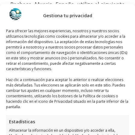
Pacheco, Murcia, España, utiliza el siguiente
mapa para llegar fácilmente
:
Gestiona tu privacidad
Para ofrecer las mejores experiencias, nosotros y nuestros socios
utilizamos tecnologías como cookies para almacenar y/o acceder a la
información del dispositivo. La aceptación de estas tecnologías nos
permitirá a nosotros y a nuestros socios procesar datos personales
como el comportamiento de navegación o identificaciones únicas (IDs)
en este sitio y mostrar anuncios (no-) personalizados. No consentir o
Haz clic para aceptar márketing cookies y
retirar el consentimiento, puede afectar negativamente a ciertas
características y funciones.
habilitar este contenido
Haz clic a continuación para aceptar lo anterior o realizar elecciones
más detalladas. Tus elecciones se aplicarán solo en este sitio. Puedes
cambiar tus ajustes en cualquier momento, incluso retirar tu
consentimiento, utilizando los botones de la Política de cookies o
haciendo clic en el icono de Privacidad situado en la parte inferior de la
pantalla.
Horario de atención de
Exclusivas Alimentarias 1998, S. L.
Estadísticas
Almacenar la información en un dispositivo y/o acceder a ella,