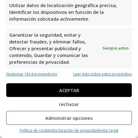
especializada en la distribución de
Utilizar datos de localización geográfica precisa,
Identificar los dispositivos en función de la
alimentos. Con una valoración de 4,0 y 8
información solicitada activamente.
reseñas, demuestra su compromiso con la
calidad y el servicio. Su ubicación en el
Garantizar la seguridad, evitar y
Polígono Industrial La Estrella la convierte
detectar fraudes, y eliminar fallos,
en una opción conveniente para quienes
Ofrecer y presentar publicidad y
Siempre activo
buscan productos alimenticios de alta
contenido, Guardar y comunicar las
preferencias de privacidad.
calidad en la zona. Su reputación positiva
respalda su excelencia en el sector.
Gestionar 1814 proveedores
Leer más sobre estos propósitos
Exclusivas Alimentarias 1998, S. L.
es uno de
ACEPTAR
los mejores especialistas en Distribución de
rechazar
Alimentos en la ciudad de Orihuela Costa.
Ofrecen una amplia gama de servicios
Administrar opciones
relacionados con la distribución y
suministro de alimentos de alta calidad. Si
Política de cookies
Declaración de privacidad
Aviso Legal