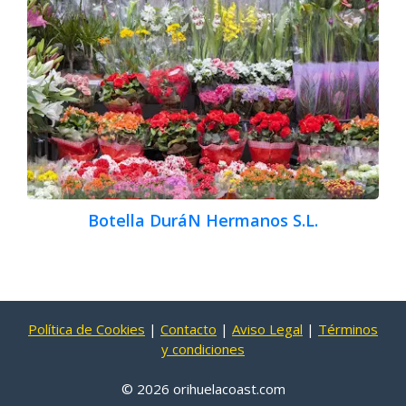
Botella DuráN Hermanos S.L.
Política de Cookies
|
Contacto
|
Aviso Legal
|
Términos
y condiciones
© 2026 orihuelacoast.com