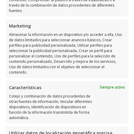
través de la combinación de datos procedentes de diferentes
fuentes.
Marketing
Horario de atención de EstacióN
Almacenar la información en un dispositivo y/o acceder a ella, Uso
de datos limitados para seleccionar anuncios básicos, Crear
De Servicio Cepsa
perfiles para publicidad personalizada, Utilizar perfiles para
seleccionar la publicidad personalizada, Crear un perfil para
personalizar el contenido, Uso de perfiles para la selección de
Días
Horario
contenido personalizado, Desarrollo y mejora de los servicios,
Uso de datos limitados con el objetivo de seleccionar el
contenido.
Lunes
6:00 a 22:00
Martes
6:00 a 22:00
Características
Siempre activo
Miércoles
6:00 a 22:00
Cotejo y combinación de datos procedentes de
Jueves
6:00 a 22:00
otras fuentes de información, Vincular diferentes
dispositivos, Identificación de dispositivos en
Viernes
6:00 a 22:00
función de la información transmitida de forma
automática.
Sábado
6:00 a 22:00
Domingo
6:00 a 22:00
Utilizar datos de localización geográfica precisa,