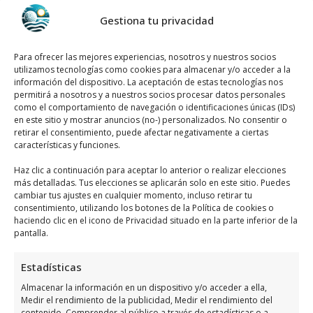
Llamar Ahora
Gestiona tu privacidad
Como llegar a EstacióN De
Para ofrecer las mejores experiencias, nosotros y nuestros socios
Servicio Cepsa
utilizamos tecnologías como cookies para almacenar y/o acceder a la
información del dispositivo. La aceptación de estas tecnologías nos
permitirá a nosotros y a nuestros socios procesar datos personales
EstacióN De Servicio Cepsa
se encuentra
como el comportamiento de navegación o identificaciones únicas (IDs)
en este sitio y mostrar anuncios (no-) personalizados. No consentir o
ubicado en N-332, PK: 46, 03189 Dehesa de
retirar el consentimiento, puede afectar negativamente a ciertas
Campoamor, Alicante, España, utiliza el
características y funciones.
siguiente
mapa para localizarlos
:
Haz clic a continuación para aceptar lo anterior o realizar elecciones
más detalladas. Tus elecciones se aplicarán solo en este sitio. Puedes
cambiar tus ajustes en cualquier momento, incluso retirar tu
consentimiento, utilizando los botones de la Política de cookies o
haciendo clic en el icono de Privacidad situado en la parte inferior de la
pantalla.
Estadísticas
Haz clic para aceptar márketing cookies y
Almacenar la información en un dispositivo y/o acceder a ella,
habilitar este contenido
Medir el rendimiento de la publicidad, Medir el rendimiento del
contenido, Comprender al público a través de estadísticas o a