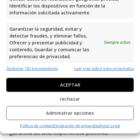
Identificar los dispositivos en función de la
Opiniones y información
información solicitada activamente.
extra sobre EstacióN De
Garantizar la seguridad, evitar y
Servicio Cepsa
detectar fraudes, y eliminar fallos,
Ofrecer y presentar publicidad y
Siempre activo
La Estación de Servicio Cepsa en Dehesa de
contenido, Guardar y comunicar las
Campoamor es altamente recomendada por
preferencias de privacidad.
su excelente servicio y conveniente
Gestionar 1814 proveedores
Leer más sobre estos propósitos
ubicación en la N-332. Con una valoración de
4,0 basada en 238 reseñas, es evidente que
ACEPTAR
los clientes están satisfechos con su
experiencia. Como profesional del sector de
rechazar
Estaciones de Servicio, puedo afirmar que la
Administrar opciones
calidad y eficiencia de este establecimiento
son notables. ¡Visitar esta estación es
Política de cookies
Declaración de privacidad
Aviso Legal
garantía de una experiencia positiva!