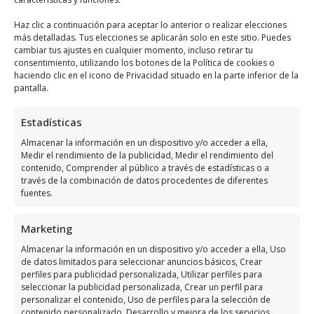
Horario de atención de Sun
Haz clic a continuación para aceptar lo anterior o realizar elecciones
Lawyers
más detalladas. Tus elecciones se aplicarán solo en este sitio. Puedes
cambiar tus ajustes en cualquier momento, incluso retirar tu
consentimiento, utilizando los botones de la Política de cookies o
haciendo clic en el icono de Privacidad situado en la parte inferior de la
Días
Horario
pantalla.
Lunes
8:30 a 17:00
Estadísticas
Martes
8:30 a 17:00
Almacenar la información en un dispositivo y/o acceder a ella,
Miércoles
8:30 a 17:00
Medir el rendimiento de la publicidad, Medir el rendimiento del
contenido, Comprender al público a través de estadísticas o a
Jueves
8:30 a 17:00
través de la combinación de datos procedentes de diferentes
fuentes.
Viernes
8:30 a 15:30
Sábado
Cerrado
Marketing
Domingo
Cerrado
Almacenar la información en un dispositivo y/o acceder a ella, Uso
de datos limitados para seleccionar anuncios básicos, Crear
perfiles para publicidad personalizada, Utilizar perfiles para
Opiniones y información
seleccionar la publicidad personalizada, Crear un perfil para
extra sobre Sun Lawyers
personalizar el contenido, Uso de perfiles para la selección de
contenido personalizado, Desarrollo y mejora de los servicios,