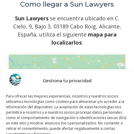
Como llegar a Sun Lawyers
Sun Lawyers
se encuentra ubicado en C.
Cielo, 9, Bajo 3, 03189 Cabo Roig, Alicante,
España, utiliza el siguiente
mapa para
localizarlos
:
Gestiona tu privacidad
Haz clic para aceptar márketing cookies y
Para ofrecer las mejores experiencias, nosotros y nuestros socios
habilitar este contenido
utilizamos tecnologías como cookies para almacenar y/o acceder a la
información del dispositivo. La aceptación de estas tecnologías nos
permitirá a nosotros y a nuestros socios procesar datos personales
como el comportamiento de navegación o identificaciones únicas (IDs)
en este sitio y mostrar anuncios (no-) personalizados. No consentir o
retirar el consentimiento, puede afectar negativamente a ciertas
características y funciones.