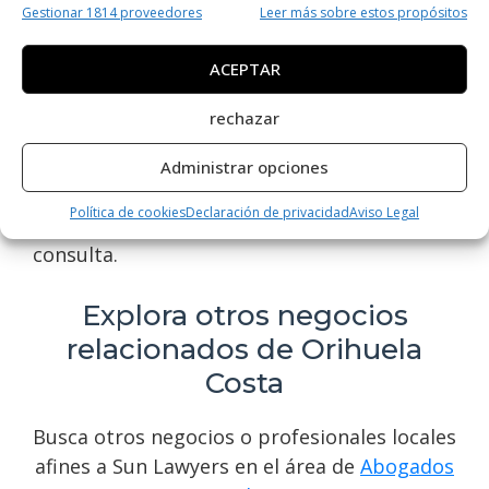
Gestionar 1814 proveedores
Leer más sobre estos propósitos
propiedades, contratos, herencias y más. Su
equipo altamente calificado garantiza un
ACEPTAR
asesoramiento experto y personalizado en
cada caso. Si necesitas ayuda legal en
rechazar
asuntos civiles en esta área, no dudes en
contactar a Sun Lawyers para una atención
Administrar opciones
profesional y confiable. Encuentra sus datos
Política de cookies
Declaración de privacidad
Aviso Legal
de contacto en esta web y agenda tu
consulta.
Explora otros negocios
relacionados de Orihuela
Costa
Busca otros negocios o profesionales locales
afines a Sun Lawyers en el área de
Abogados