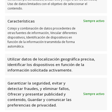
Uso de datos limitados con el objetivo de seleccionar el
Sun Lawyers, ubicado en C. Cielo, 9, Bajo 3,
contenido.
03189 Cabo Roig, Alicante, España, es una
Características
Siempre activo
excelente opción en el área de Abogados
Civiles. Con una valoración de 4,4 basada en
Cotejo y combinación de datos procedentes de
otras fuentes de información, Vincular diferentes
162 reseñas, demuestran su compromiso y
dispositivos, Identificación de dispositivos en
profesionalismo. Su reputación positiva
función de la información transmitida de forma
automática.
refleja la satisfacción de sus clientes, lo que
respalda su experiencia y calidad en el
Utilizar datos de localización geográfica precisa,
servicio legal que ofrecen. Confiable y
Identificar los dispositivos en función de la
confiable, Sun Lawyers es una elección sólida
información solicitada activamente.
en el campo legal.
Garantizar la seguridad, evitar y
detectar fraudes, y eliminar fallos,
Sun Lawyers es uno de los mejores
Ofrecer y presentar publicidad y
Siempre activo
especialistas en Abogados Civiles en
contenido, Guardar y comunicar las
Orihuela Costa. Ofrecen una amplia gama de
preferencias de privacidad.
servicios legales relacionados con