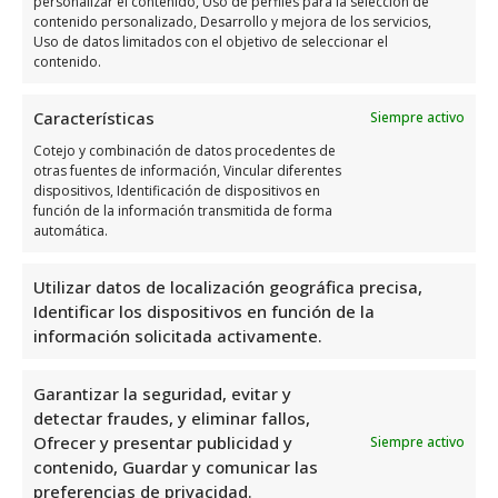
personalizar el contenido, Uso de perfiles para la selección de
contenido personalizado, Desarrollo y mejora de los servicios,
utiliza el siguiente
mapa para localizarlos
:
Uso de datos limitados con el objetivo de seleccionar el
contenido.
Características
Siempre activo
Cotejo y combinación de datos procedentes de
otras fuentes de información, Vincular diferentes
dispositivos, Identificación de dispositivos en
función de la información transmitida de forma
Haz clic para aceptar márketing cookies y
automática.
habilitar este contenido
Utilizar datos de localización geográfica precisa,
Identificar los dispositivos en función de la
información solicitada activamente.
Garantizar la seguridad, evitar y
Horario de servicio de Asesoria
detectar fraudes, y eliminar fallos,
Caesar Asesores Fiscal, Laboral,
Ofrecer y presentar publicidad y
Siempre activo
Contable Y Juridico En Alicante Y
contenido, Guardar y comunicar las
Murcia
preferencias de privacidad.