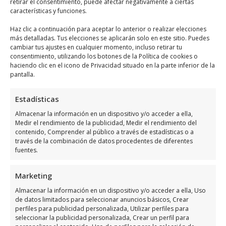
retirar el consentimiento, puede afectar negativamente a ciertas
Categoría:
Asesores Laborales
características y funciones.
Teléfono:
+34 868 04 83 55
Haz clic a continuación para aceptar lo anterior o realizar elecciones
más detalladas. Tus elecciones se aplicarán solo en este sitio. Puedes
Sitio web:
www.asesoriacaesar.com
cambiar tus ajustes en cualquier momento, incluso retirar tu
Opiniones:
consentimiento, utilizando los botones de la Política de cookies o
Los usuarios lo han valorado con 4,8/5
haciendo clic en el icono de Privacidad situado en la parte inferior de la
y cuenta con más de 25 opiniones.
pantalla.
Llamar Ahora
Estadísticas
Almacenar la información en un dispositivo y/o acceder a ella,
Como llegar a Asesoria Caesar
Medir el rendimiento de la publicidad, Medir el rendimiento del
Asesores Fiscal, Laboral,
contenido, Comprender al público a través de estadísticas o a
través de la combinación de datos procedentes de diferentes
Contable Y Juridico En Alicante Y
fuentes.
Murcia
Marketing
Asesoria Caesar Asesores Fiscal, Laboral,
Almacenar la información en un dispositivo y/o acceder a ella, Uso
Contable Y Juridico En Alicante Y Murcia
se
de datos limitados para seleccionar anuncios básicos, Crear
perfiles para publicidad personalizada, Utilizar perfiles para
encuentra ubicado en C. Mayor, 118, 2ºE,
seleccionar la publicidad personalizada, Crear un perfil para
03190 Pilar de la Horadada, Alicante, España,