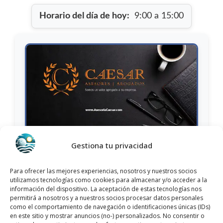
Horario del día de hoy:
9:00 a 15:00
Nombre:
Asesoria Caesar Asesores Fiscal, Laboral,
Gestiona tu privacidad
Contable Y Juridico En Alicante Y Murcia
Dirección:
C. Mayor, 118, 2ºE, 03190 Pilar de la
Para ofrecer las mejores experiencias, nosotros y nuestros socios
utilizamos tecnologías como cookies para almacenar y/o acceder a la
Horadada, Alicante, España
información del dispositivo. La aceptación de estas tecnologías nos
Provincia:
Alicante
permitirá a nosotros y a nuestros socios procesar datos personales
como el comportamiento de navegación o identificaciones únicas (IDs)
Municipio:
Pilar de la Horadada, España
en este sitio y mostrar anuncios (no-) personalizados. No consentir o