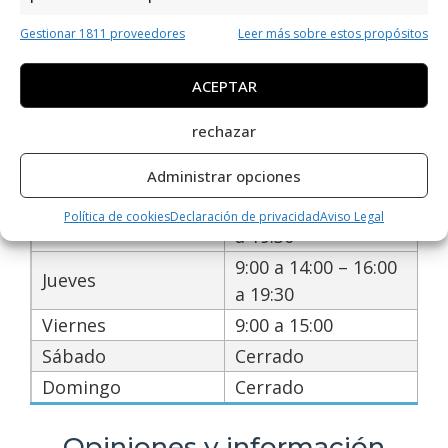
Gestionar 1811 proveedores
Leer más sobre estos propósitos
Días
Horario
ACEPTAR
9:00 a 14:00 – 16:00
Lunes
a 19:30
rechazar
9:00 a 14:00 – 16:00
Martes
Administrar opciones
a 19:30
9:00 a 14:00 – 16:00
Política de cookies
Declaración de privacidad
Aviso Legal
Miércoles
a 19:30
9:00 a 14:00 – 16:00
Jueves
a 19:30
Viernes
9:00 a 15:00
Sábado
Cerrado
Domingo
Cerrado
Opiniones y información