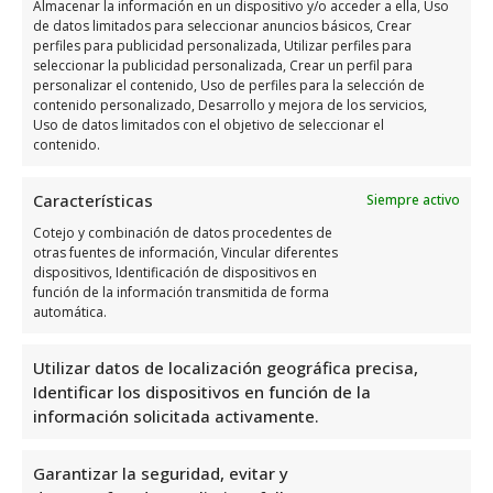
Almacenar la información en un dispositivo y/o acceder a ella, Uso
Domingo
Cerrado
de datos limitados para seleccionar anuncios básicos, Crear
perfiles para publicidad personalizada, Utilizar perfiles para
seleccionar la publicidad personalizada, Crear un perfil para
personalizar el contenido, Uso de perfiles para la selección de
Opiniones y información
contenido personalizado, Desarrollo y mejora de los servicios,
extra sobre Ambiental, S.L.
Uso de datos limitados con el objetivo de seleccionar el
contenido.
Ambiental, S.L. es una empresa de
Características
Siempre activo
Consultoría Ambiental ubicada en Murcia,
Cotejo y combinación de datos procedentes de
España. Con una valoración de 4,3 y 8
otras fuentes de información, Vincular diferentes
reseñas, demuestran su compromiso y
dispositivos, Identificación de dispositivos en
función de la información transmitida de forma
calidad en el sector. Su ubicación en la Calle
automática.
Molina de Segura, 5, Bloque 6, 2°C, Edificio
Gran Nelva, Zona Empresarial Atalayas, los
Utilizar datos de localización geográfica precisa,
posiciona como referentes en la zona. Su
Identificar los dispositivos en función de la
información solicitada activamente.
enfoque en el cuidado del medio ambiente y
su experiencia los convierten en una
Garantizar la seguridad, evitar y
excelente opción para quienes buscan