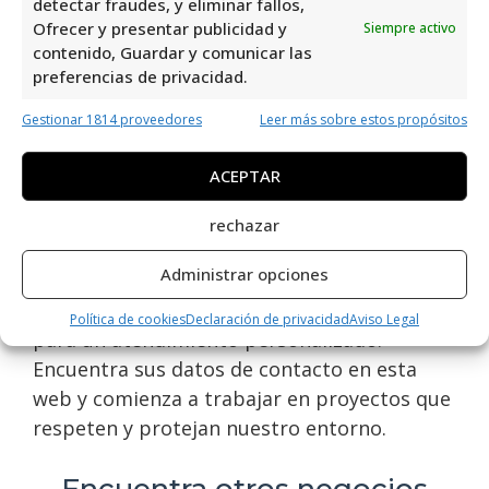
detectar fraudes, y eliminar fallos,
soluciones ambientales.
Ofrecer y presentar publicidad y
Siempre activo
contenido, Guardar y comunicar las
Ambiental, S.L.
es uno de los mejores
preferencias de privacidad.
especialistas en Consultoría Ambiental en
Gestionar 1814 proveedores
Leer más sobre estos propósitos
Orihuela Costa. Ofrecen una amplia gama de
servicios relacionados con el medio
ACEPTAR
ambiente, como evaluaciones de impacto
ambiental, gestión de residuos, estudios de
rechazar
contaminación, entre otros. Si buscas
Administrar opciones
asesoramiento profesional y soluciones
sostenibles, no dudes en contactar con ellos
Política de cookies
Declaración de privacidad
Aviso Legal
para un atendimiento personalizado.
Encuentra sus datos de contacto en esta
web y comienza a trabajar en proyectos que
respeten y protejan nuestro entorno.