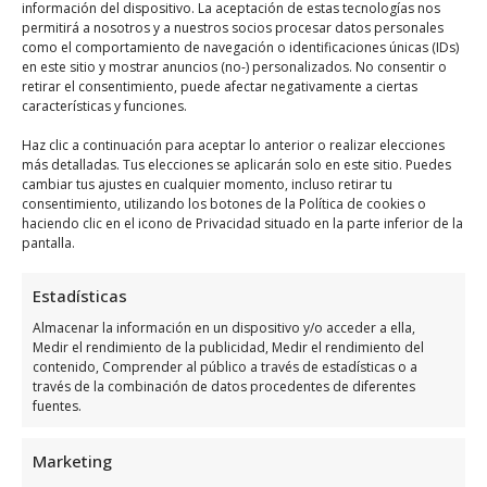
información del dispositivo. La aceptación de estas tecnologías nos
habilitar este contenido
permitirá a nosotros y a nuestros socios procesar datos personales
como el comportamiento de navegación o identificaciones únicas (IDs)
en este sitio y mostrar anuncios (no-) personalizados. No consentir o
retirar el consentimiento, puede afectar negativamente a ciertas
características y funciones.
Haz clic a continuación para aceptar lo anterior o realizar elecciones
más detalladas. Tus elecciones se aplicarán solo en este sitio. Puedes
Horario de servicio de Ambiental,
cambiar tus ajustes en cualquier momento, incluso retirar tu
S.L.
consentimiento, utilizando los botones de la Política de cookies o
haciendo clic en el icono de Privacidad situado en la parte inferior de la
pantalla.
Días
Horario
Estadísticas
Lunes
9:00 a 17:00
Almacenar la información en un dispositivo y/o acceder a ella,
Martes
9:00 a 17:00
Medir el rendimiento de la publicidad, Medir el rendimiento del
contenido, Comprender al público a través de estadísticas o a
Miércoles
9:00 a 17:00
través de la combinación de datos procedentes de diferentes
fuentes.
Jueves
9:00 a 17:00
Viernes
9:00 a 17:00
Marketing
Sábado
Cerrado