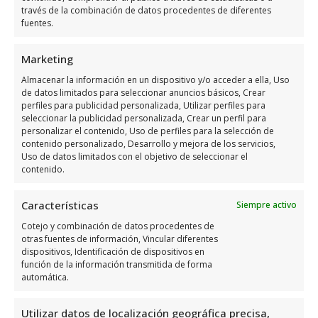
través de la combinación de datos procedentes de diferentes
fuentes.
Horario de atención de Gold
Marketing
Talent
Almacenar la información en un dispositivo y/o acceder a ella, Uso
de datos limitados para seleccionar anuncios básicos, Crear
perfiles para publicidad personalizada, Utilizar perfiles para
Días
Horario
seleccionar la publicidad personalizada, Crear un perfil para
personalizar el contenido, Uso de perfiles para la selección de
Lunes
9:00 a 18:00
contenido personalizado, Desarrollo y mejora de los servicios,
Uso de datos limitados con el objetivo de seleccionar el
Martes
9:00 a 18:00
contenido.
Miércoles
9:00 a 18:00
Jueves
9:00 a 18:00
Características
Siempre activo
Viernes
9:00 a 18:00
Cotejo y combinación de datos procedentes de
otras fuentes de información, Vincular diferentes
Sábado
Cerrado
dispositivos, Identificación de dispositivos en
función de la información transmitida de forma
Domingo
Cerrado
automática.
Opiniones y datos extra
Utilizar datos de localización geográfica precisa,