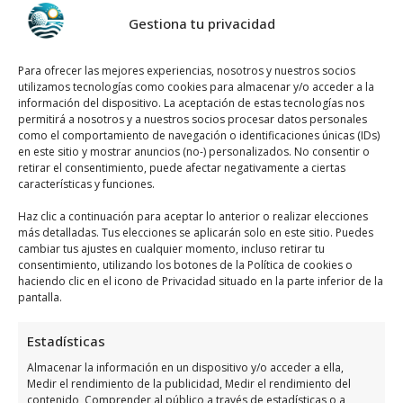
Gestiona tu privacidad
Llamar Ahora
Como llegar a Gold Talent
Para ofrecer las mejores experiencias, nosotros y nuestros socios
utilizamos tecnologías como cookies para almacenar y/o acceder a la
información del dispositivo. La aceptación de estas tecnologías nos
Gold Talent
se encuentra ubicado en
permitirá a nosotros y a nuestros socios procesar datos personales
como el comportamiento de navegación o identificaciones únicas (IDs)
Orihuela Costa, utiliza el siguiente
mapa
en este sitio y mostrar anuncios (no-) personalizados. No consentir o
para llegar fácilmente
:
retirar el consentimiento, puede afectar negativamente a ciertas
características y funciones.
Haz clic a continuación para aceptar lo anterior o realizar elecciones
más detalladas. Tus elecciones se aplicarán solo en este sitio. Puedes
cambiar tus ajustes en cualquier momento, incluso retirar tu
consentimiento, utilizando los botones de la Política de cookies o
haciendo clic en el icono de Privacidad situado en la parte inferior de la
pantalla.
Haz clic para aceptar márketing cookies y
habilitar este contenido
Estadísticas
Almacenar la información en un dispositivo y/o acceder a ella,
Medir el rendimiento de la publicidad, Medir el rendimiento del
contenido, Comprender al público a través de estadísticas o a