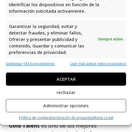
Identificar los dispositivos en función de la
sobre Gold Talent
información solicitada activamente.
Gold Talent en Orihuela Costa es un
Garantizar la seguridad, evitar y
referente en Consultoría de Recursos
detectar fraudes, y eliminar fallos,
Humanos, con una valoración perfecta de
Ofrecer y presentar publicidad y
Siempre activo
5,0 basada en 4 reseñas. Su compromiso con
contenido, Guardar y comunicar las
preferencias de privacidad.
la excelencia y la satisfacción del cliente es
evidente en cada interacción. Su equipo
Gestionar 1814 proveedores
Leer más sobre estos propósitos
altamente capacitado y profesional
garantiza un servicio de calidad y
ACEPTAR
personalizado. Sin duda, Gold Talent es la
rechazar
elección ideal para cualquier empresa que
busque soluciones efectivas en gestión de
Administrar opciones
talento humano.
Política de cookies
Declaración de privacidad
Aviso Legal
Gold Talent
es uno de los mejores