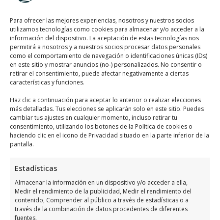
Opiniones:
Los clientes lo han valorado con 4,0/5
y tiene más de 8 opiniones.
Para ofrecer las mejores experiencias, nosotros y nuestros socios
utilizamos tecnologías como cookies para almacenar y/o acceder a la
información del dispositivo. La aceptación de estas tecnologías nos
Llamar Ahora
permitirá a nosotros y a nuestros socios procesar datos personales
como el comportamiento de navegación o identificaciones únicas (IDs)
Como llegar a Buildr
en este sitio y mostrar anuncios (no-) personalizados. No consentir o
retirar el consentimiento, puede afectar negativamente a ciertas
características y funciones.
Buildr
se encuentra ubicado en Orihuela
Haz clic a continuación para aceptar lo anterior o realizar elecciones
Costa, utiliza el siguiente
mapa para llegar
más detalladas. Tus elecciones se aplicarán solo en este sitio. Puedes
fácilmente
:
cambiar tus ajustes en cualquier momento, incluso retirar tu
consentimiento, utilizando los botones de la Política de cookies o
haciendo clic en el icono de Privacidad situado en la parte inferior de la
pantalla.
Estadísticas
Almacenar la información en un dispositivo y/o acceder a ella,
Medir el rendimiento de la publicidad, Medir el rendimiento del
Haz clic para aceptar márketing cookies y
contenido, Comprender al público a través de estadísticas o a
través de la combinación de datos procedentes de diferentes
habilitar este contenido
fuentes.