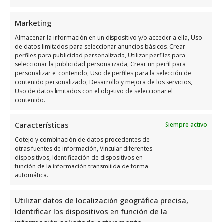
Marketing
Almacenar la información en un dispositivo y/o acceder a ella, Uso
de datos limitados para seleccionar anuncios básicos, Crear
perfiles para publicidad personalizada, Utilizar perfiles para
Horario de atención de Buildr
seleccionar la publicidad personalizada, Crear un perfil para
personalizar el contenido, Uso de perfiles para la selección de
contenido personalizado, Desarrollo y mejora de los servicios,
Días
Horario
Uso de datos limitados con el objetivo de seleccionar el
contenido.
Lunes
Abierto 24 horas
Características
Martes
Abierto 24 horas
Siempre activo
Cotejo y combinación de datos procedentes de
Miércoles
Abierto 24 horas
otras fuentes de información, Vincular diferentes
Jueves
Abierto 24 horas
dispositivos, Identificación de dispositivos en
función de la información transmitida de forma
Viernes
Abierto 24 horas
automática.
Sábado
Abierto 24 horas
Utilizar datos de localización geográfica precisa,
Domingo
Abierto 24 horas
Identificar los dispositivos en función de la
información solicitada activamente.