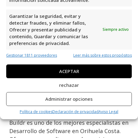
Opiniones y datos extra
sobre Buildr
Garantizar la seguridad, evitar y
detectar fraudes, y eliminar fallos,
Ofrecer y presentar publicidad y
Siempre activo
Buildr en Orihuela Costa
es una excelente
contenido, Guardar y comunicar las
opción para los amantes del desarrollo de
preferencias de privacidad.
software. Con una valoración de 4,0 y 8
reseñas, demuestra su compromiso con la
Gestionar 1811 proveedores
Leer más sobre estos propósitos
calidad y la satisfacción del cliente. Su
ACEPTAR
enfoque en la innovación y la excelencia en el
servicio lo convierten en una opción
rechazar
confiable para aquellos en busca de
soluciones tecnológicas avanzadas en la
Administrar opciones
zona.
Política de cookies
Declaración de privacidad
Aviso Legal
Buildr es uno de los mejores especialistas en
Desarrollo de Software en Orihuela Costa.