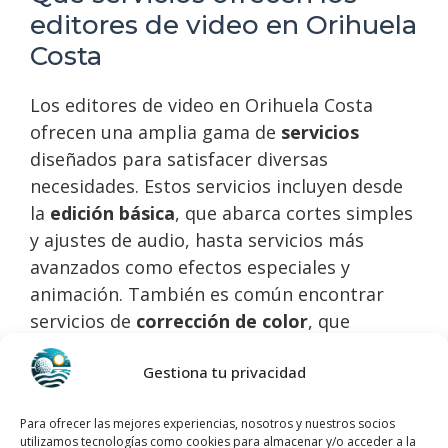
editores de video en Orihuela
Costa
Los editores de video en Orihuela Costa
ofrecen una amplia gama de
servicios
diseñados para satisfacer diversas
necesidades. Estos servicios incluyen desde
la
edición básica
, que abarca cortes simples
y ajustes de audio, hasta servicios más
avanzados como efectos especiales y
animación. También es común encontrar
servicios de
corrección de color
, que
mejoran la calidad visual del video, y edición
Gestiona tu privacidad
específica para redes sociales, optimizando
el contenido para plataformas como
Para ofrecer las mejores experiencias, nosotros y nuestros socios
Instagram, Facebook y YouTube.
utilizamos tecnologías como cookies para almacenar y/o acceder a la