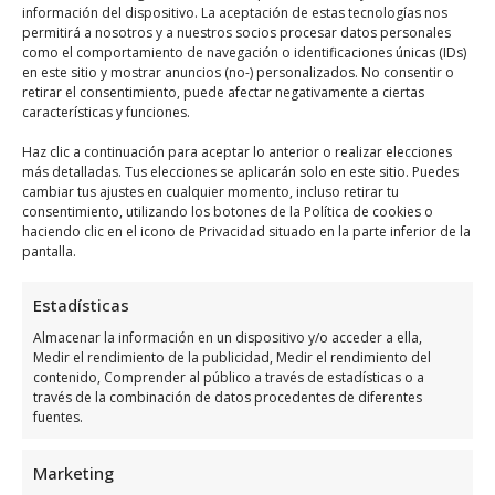
información del dispositivo. La aceptación de estas tecnologías nos
permitirá a nosotros y a nuestros socios procesar datos personales
A continuación se detallan algunos de los
como el comportamiento de navegación o identificaciones únicas (IDs)
servicios más comunes:
en este sitio y mostrar anuncios (no-) personalizados. No consentir o
retirar el consentimiento, puede afectar negativamente a ciertas
características y funciones.
Edición básica:
cortes, transiciones y
Haz clic a continuación para aceptar lo anterior o realizar elecciones
ajustes de audio.
más detalladas. Tus elecciones se aplicarán solo en este sitio. Puedes
Efectos especiales:
integración de
cambiar tus ajustes en cualquier momento, incluso retirar tu
consentimiento, utilizando los botones de la Política de cookies o
gráficos y animaciones.
haciendo clic en el icono de Privacidad situado en la parte inferior de la
Corrección de color:
ajustes para
pantalla.
mejorar la calidad visual.
Edición para redes sociales:
Estadísticas
optimización del contenido para
Almacenar la información en un dispositivo y/o acceder a ella,
Medir el rendimiento de la publicidad, Medir el rendimiento del
diferentes plataformas.
contenido, Comprender al público a través de estadísticas o a
través de la combinación de datos procedentes de diferentes
fuentes.
Edición básica
Marketing
La
edición básica
es el proceso fundamental