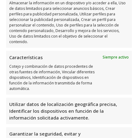
que implica cortar y unir clips de video para
Almacenar la información en un dispositivo y/o acceder a ella, Uso
de datos limitados para seleccionar anuncios básicos, Crear
crear una narrativa coherente. Esto incluye
perfiles para publicidad personalizada, Utilizar perfiles para
la eliminación de partes no deseadas, la
seleccionar la publicidad personalizada, Crear un perfil para
personalizar el contenido, Uso de perfiles para la selección de
adición de transiciones suaves entre escenas
contenido personalizado, Desarrollo y mejora de los servicios,
y el ajuste del audio para asegurar una
Uso de datos limitados con el objetivo de seleccionar el
contenido.
calidad sonora uniforme. Aunque puede
parecer sencillo, una buena edición básica
Características
Siempre activo
es crucial para mantener el interés del
Cotejo y combinación de datos procedentes de
espectador y garantizar que el mensaje del
otras fuentes de información, Vincular diferentes
video se comunique claramente.
dispositivos, Identificación de dispositivos en
función de la información transmitida de forma
automática.
Además, esta fase también puede incluir la
adición de títulos y subtítulos, lo que puede
Utilizar datos de localización geográfica precisa,
Identificar los dispositivos en función de la
ser especialmente útil para videos
información solicitada activamente.
destinados a audiencias internacionales o
con necesidades especiales.
Garantizar la seguridad, evitar y