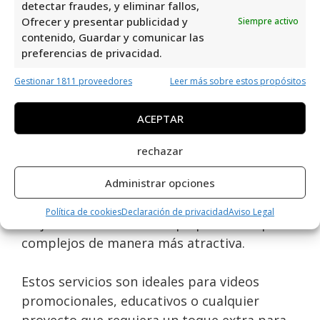
detectar fraudes, y eliminar fallos,
Efectos especiales y animación
Ofrecer y presentar publicidad y
Siempre activo
contenido, Guardar y comunicar las
Los
efectos especiales
y la
animación
son
preferencias de privacidad.
servicios adicionales que pueden
Gestionar 1811 proveedores
Leer más sobre estos propósitos
transformar un video ordinario en una obra
visualmente impresionante. Los efectos
ACEPTAR
especiales pueden incluir desde simples
filtros visuales hasta complejas escenas
rechazar
generadas por computadora (CGI). La
Administrar opciones
animación, por otro lado, puede agregar
elementos gráficos en movimiento que
Política de cookies
Declaración de privacidad
Aviso Legal
mejoren la narrativa o expliquen conceptos
complejos de manera más atractiva.
Estos servicios son ideales para videos
promocionales, educativos o cualquier
proyecto que requiera un toque extra para