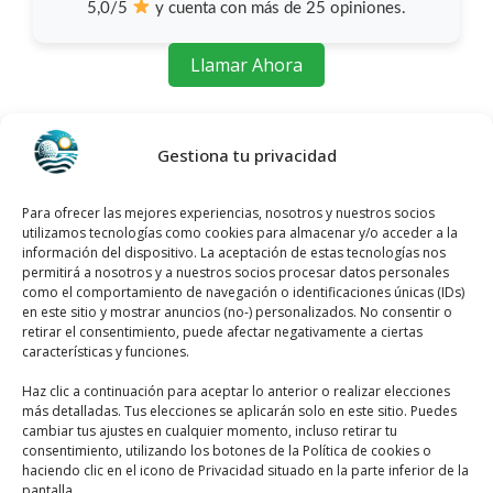
5,0/5
y cuenta con más de 25 opiniones.
Llamar Ahora
Como llegar a Victor Sarabia
Grau FotografíA
Gestiona tu privacidad
Victor Sarabia Grau FotografíA
se
Para ofrecer las mejores experiencias, nosotros y nuestros socios
encuentra ubicado en Calle Rufino Gea
utilizamos tecnologías como cookies para almacenar y/o acceder a la
información del dispositivo. La aceptación de estas tecnologías nos
Mtnez, 5, 1ºIzq – Ofic.Nº 3, 03300 Orihuela,
permitirá a nosotros y a nuestros socios procesar datos personales
Alicante, España, utiliza el siguiente
mapa
como el comportamiento de navegación o identificaciones únicas (IDs)
en este sitio y mostrar anuncios (no-) personalizados. No consentir o
para localizarlos
:
retirar el consentimiento, puede afectar negativamente a ciertas
características y funciones.
Haz clic a continuación para aceptar lo anterior o realizar elecciones
más detalladas. Tus elecciones se aplicarán solo en este sitio. Puedes
cambiar tus ajustes en cualquier momento, incluso retirar tu
consentimiento, utilizando los botones de la Política de cookies o
haciendo clic en el icono de Privacidad situado en la parte inferior de la
pantalla.