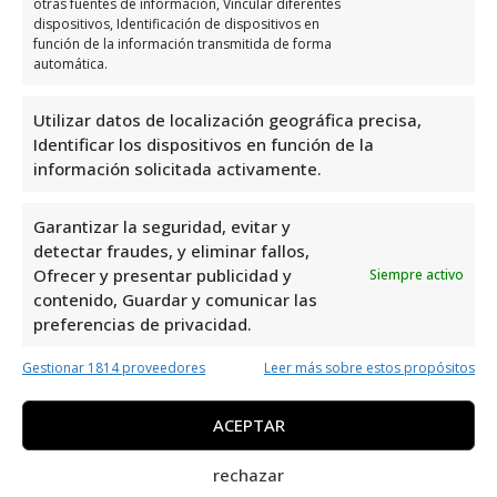
otras fuentes de información, Vincular diferentes
Sábado
Cerrado
dispositivos, Identificación de dispositivos en
función de la información transmitida de forma
Domingo
Cerrado
automática.
Opiniones y información
Utilizar datos de localización geográfica precisa,
Identificar los dispositivos en función de la
adicional sobre Victor Sarabia
información solicitada activamente.
Grau FotografíA
Garantizar la seguridad, evitar y
Victor Sarabia Grau Fotografía
es un
detectar fraudes, y eliminar fallos,
profesional destacado en el área de
Ofrecer y presentar publicidad y
Siempre activo
Fotógrafos Profesionales en Orihuela,
contenido, Guardar y comunicar las
preferencias de privacidad.
Alicante. Con una impresionante valoración
de 5,0 basada en 25 reseñas, su trabajo es
Gestionar 1814 proveedores
Leer más sobre estos propósitos
altamente recomendado por sus clientes
satisfechos. Su ubicación en la Calle Rufino
ACEPTAR
Gea Mtnez, 5, 1ºIzq – Ofic.Nº 3 lo convierte
rechazar
en una excelente opción para aquellos que