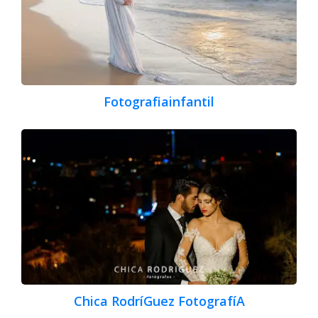
Fotografiainfantil
Chica RodríGuez FotografíA