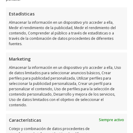
Haz clic para aceptar márketing cookies y
habilitar este contenido
Estadísticas
Almacenar la información en un dispositivo y/o acceder a ella,
Medir el rendimiento de la publicidad, Medir el rendimiento del
contenido, Comprender al público a través de estadísticas o a
través de la combinación de datos procedentes de diferentes
fuentes.
Horario de atención de Victor
Marketing
Sarabia Grau FotografíA
Almacenar la información en un dispositivo y/o acceder a ella, Uso
de datos limitados para seleccionar anuncios básicos, Crear
Días
Horario
perfiles para publicidad personalizada, Utilizar perfiles para
seleccionar la publicidad personalizada, Crear un perfil para
personalizar el contenido, Uso de perfiles para la selección de
Lunes
9:00 a 19:00
contenido personalizado, Desarrollo y mejora de los servicios,
Martes
9:00 a 19:00
Uso de datos limitados con el objetivo de seleccionar el
contenido.
Miércoles
9:00 a 19:00
Jueves
9:00 a 19:00
Características
Siempre activo
Viernes
9:00 a 14:00
Cotejo y combinación de datos procedentes de