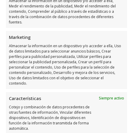
Almacenar la información en un dispositivo y/o acceder a ella,
Medir el rendimiento de la publicidad, Medir el rendimiento del
Horario de servicio de Clic
contenido, Comprender al público a través de estadísticas o a
través de la combinación de datos procedentes de diferentes
AudicióN – Audicost AudíFonos
fuentes.
La Zenia
Marketing
Días
Horario
Almacenar la información en un dispositivo y/o acceder a ella, Uso
de datos limitados para seleccionar anuncios básicos, Crear
perfiles para publicidad personalizada, Utilizar perfiles para
10:00 a 14:00 –
Lunes
seleccionar la publicidad personalizada, Crear un perfil para
16:00 a 20:00
personalizar el contenido, Uso de perfiles para la selección de
contenido personalizado, Desarrollo y mejora de los servicios,
10:00 a 14:00 –
Martes
Uso de datos limitados con el objetivo de seleccionar el
16:00 a 20:00
contenido.
10:00 a 14:00 –
Miércoles
Características
Siempre activo
16:00 a 20:00
Cotejo y combinación de datos procedentes de
10:00 a 14:00 –
Jueves
otras fuentes de información, Vincular diferentes
16:00 a 20:00
dispositivos, Identificación de dispositivos en
función de la información transmitida de forma
10:00 a 14:00 –
automática.
Viernes