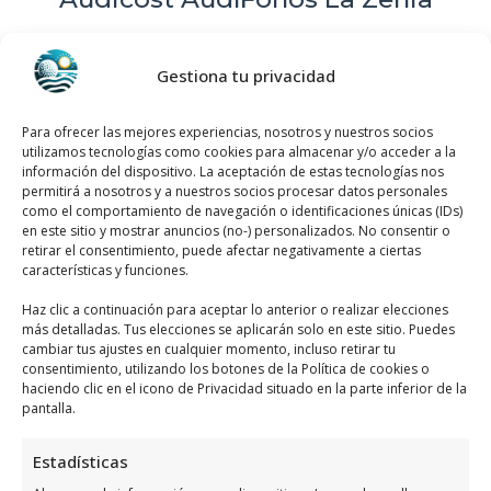
Clic AudicióN – Audicost AudíFonos La
Gestiona tu privacidad
Zenia
se encuentra ubicado en C. Jade, 2,
Centro Comercial Zenia Blvd., local 101,
Para ofrecer las mejores experiencias, nosotros y nuestros socios
03189 La Zenia, Alicante, España, utiliza el
utilizamos tecnologías como cookies para almacenar y/o acceder a la
siguiente
mapa para ubicarlos
:
información del dispositivo. La aceptación de estas tecnologías nos
permitirá a nosotros y a nuestros socios procesar datos personales
como el comportamiento de navegación o identificaciones únicas (IDs)
en este sitio y mostrar anuncios (no-) personalizados. No consentir o
retirar el consentimiento, puede afectar negativamente a ciertas
características y funciones.
Haz clic a continuación para aceptar lo anterior o realizar elecciones
más detalladas. Tus elecciones se aplicarán solo en este sitio. Puedes
cambiar tus ajustes en cualquier momento, incluso retirar tu
Haz clic para aceptar márketing cookies y
consentimiento, utilizando los botones de la Política de cookies o
habilitar este contenido
haciendo clic en el icono de Privacidad situado en la parte inferior de la
pantalla.
Estadísticas