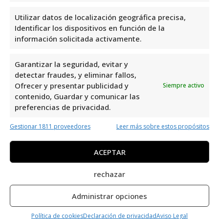
16:00 a 20:00
Sábado
Cerrado
Utilizar datos de localización geográfica precisa,
Identificar los dispositivos en función de la
Domingo
Cerrado
información solicitada activamente.
Opiniones y información
Garantizar la seguridad, evitar y
adicional sobre Clic AudicióN
detectar fraudes, y eliminar fallos,
Ofrecer y presentar publicidad y
Siempre activo
– Audicost AudíFonos La
contenido, Guardar y comunicar las
Zenia
preferencias de privacidad.
Gestionar 1811 proveedores
Leer más sobre estos propósitos
Clic Audición – Audicost Audífonos La Zenia
es un centro auditivo ubicado en La Zenia,
ACEPTAR
Alicante. Con una valoración de 3,0 y 2
reseñas, se destaca por su compromiso con
rechazar
la salud auditiva de sus clientes. Su
Administrar opciones
ubicación en el Centro Comercial Zenia Blvd.
lo convierte en una opción conveniente para
Política de cookies
Declaración de privacidad
Aviso Legal