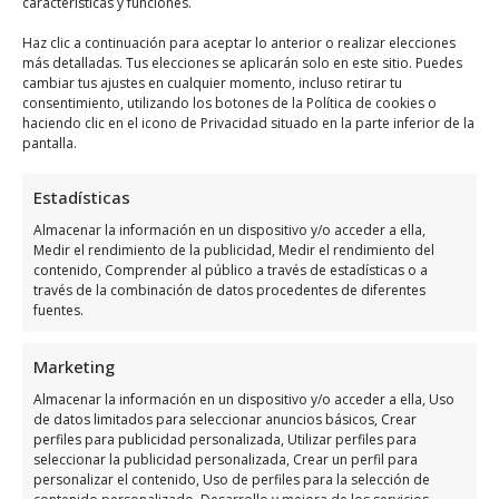
Haz clic para aceptar márketing cookies y
características y funciones.
habilitar este contenido
Haz clic a continuación para aceptar lo anterior o realizar elecciones
más detalladas. Tus elecciones se aplicarán solo en este sitio. Puedes
cambiar tus ajustes en cualquier momento, incluso retirar tu
consentimiento, utilizando los botones de la Política de cookies o
haciendo clic en el icono de Privacidad situado en la parte inferior de la
pantalla.
Horario de servicio de Laser
Estadísticas
Estetic
Almacenar la información en un dispositivo y/o acceder a ella,
Medir el rendimiento de la publicidad, Medir el rendimiento del
contenido, Comprender al público a través de estadísticas o a
Días
Horario
través de la combinación de datos procedentes de diferentes
fuentes.
Lunes
9:00 a 19:00
Martes
9:00 a 19:00
Marketing
Miércoles
9:00 a 19:00
Almacenar la información en un dispositivo y/o acceder a ella, Uso
de datos limitados para seleccionar anuncios básicos, Crear
Jueves
9:00 a 19:00
perfiles para publicidad personalizada, Utilizar perfiles para
seleccionar la publicidad personalizada, Crear un perfil para
Viernes
9:00 a 14:00
personalizar el contenido, Uso de perfiles para la selección de
Sábado
Cerrado