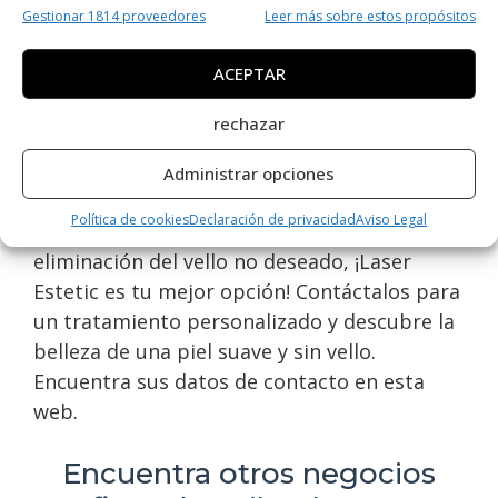
Gestionar 1814 proveedores
Leer más sobre estos propósitos
Laser Estetic es uno de los mejores
especialistas en centros de depilación en
ACEPTAR
Orihuela Costa. Ofrecen servicios de
depilación láser de alta calidad para
rechazar
hombres y mujeres. Con tecnología
avanzada y personal altamente capacitado,
Administrar opciones
garantizan resultados efectivos y seguros. Si
Política de cookies
Declaración de privacidad
Aviso Legal
buscas una solución duradera para la
eliminación del vello no deseado, ¡Laser
Estetic es tu mejor opción! Contáctalos para
un tratamiento personalizado y descubre la
belleza de una piel suave y sin vello.
Encuentra sus datos de contacto en esta
web.
Encuentra otros negocios