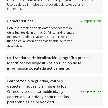
contenido personalizado, Desarrollo y mejora de los servicios,
Uso de datos limitados con el objetivo de seleccionar el
Domingo
Cerrado
contenido.
Opiniones y datos adicional
Características
Siempre activo
sobre Laser Estetic
Cotejo y combinación de datos procedentes de
otras fuentes de información, Vincular diferentes
dispositivos, Identificación de dispositivos en
Laser Estetic
es un centro de depilación
función de la información transmitida de forma
automática.
ubicado en La Zenia, Alicante, España. Con
una valoración de 3.6 basada en 17 reseñas,
Utilizar datos de localización geográfica precisa,
es evidente que sus clientes están
Identificar los dispositivos en función de la
satisfechos con sus servicios. Si buscas una
información solicitada activamente.
solución efectiva para la eliminación del
vello, este centro es una excelente opción.
Garantizar la seguridad, evitar y
detectar fraudes, y eliminar fallos,
Confía en la experiencia y profesionalismo
Ofrecer y presentar publicidad y
Siempre activo
de Laser Estetic para obtener resultados
contenido, Guardar y comunicar las
satisfactorios.
preferencias de privacidad.