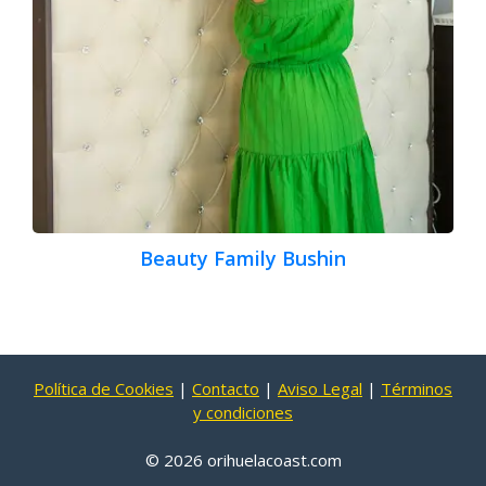
Beauty Family Bushin
Política de Cookies
|
Contacto
|
Aviso Legal
|
Términos
y condiciones
© 2026 orihuelacoast.com