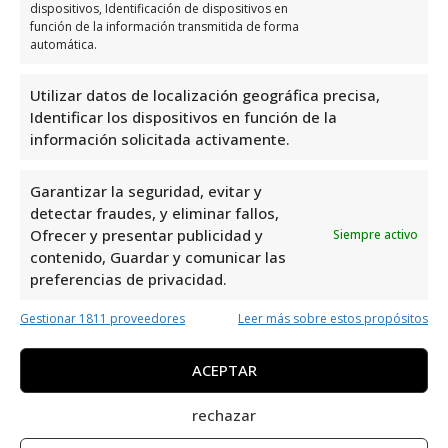
dispositivos, Identificación de dispositivos en
función de la información transmitida de forma
automática.
Opiniones y datos extra
sobre ClíNica Palmera Beach
Utilizar datos de localización geográfica precisa,
Identificar los dispositivos en función de la
La Clínica Palmera Beach, ubicada en Mil
información solicitada activamente.
Palmeras, Alicante, es una excelente opción
en el área de Clínicas Médicas. Con una
Garantizar la seguridad, evitar y
detectar fraudes, y eliminar fallos,
valoración de 4,2 basada en 19 reseñas,
Ofrecer y presentar publicidad y
Siempre activo
demuestra su compromiso con la calidad y
contenido, Guardar y comunicar las
el bienestar de sus pacientes. Su reputación
preferencias de privacidad.
positiva refleja el profesionalismo y la
Gestionar 1811 proveedores
Leer más sobre estos propósitos
atención dedicada que brindan a cada
persona que acude a sus instalaciones. ¡Una
ACEPTAR
elección confiable para cuidar de tu salud!
rechazar
Clínica Palmera Beach es uno de los mejores