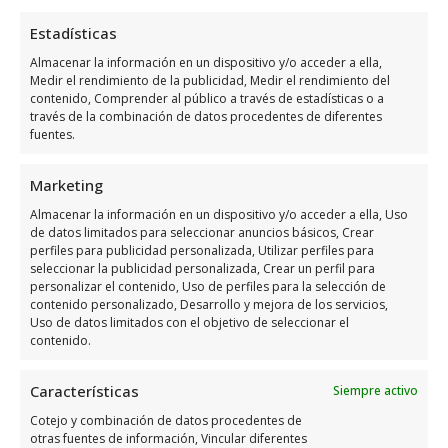
Horario de atención de ClíNica
Estadísticas
Palmera Beach
Almacenar la información en un dispositivo y/o acceder a ella,
Medir el rendimiento de la publicidad, Medir el rendimiento del
contenido, Comprender al público a través de estadísticas o a
Días
Horario
través de la combinación de datos procedentes de diferentes
fuentes.
9:00 a 13:00 – 14:00
Lunes
a 18:00
Marketing
9:00 a 13:00 – 14:00
Almacenar la información en un dispositivo y/o acceder a ella, Uso
Martes
a 18:00
de datos limitados para seleccionar anuncios básicos, Crear
perfiles para publicidad personalizada, Utilizar perfiles para
9:00 a 13:00 – 14:00
seleccionar la publicidad personalizada, Crear un perfil para
Miércoles
personalizar el contenido, Uso de perfiles para la selección de
a 18:00
contenido personalizado, Desarrollo y mejora de los servicios,
9:00 a 13:00 – 14:00
Uso de datos limitados con el objetivo de seleccionar el
Jueves
contenido.
a 18:00
Viernes
9:00 a 13:00
Características
Siempre activo
Sábado
Cerrado
Cotejo y combinación de datos procedentes de
otras fuentes de información, Vincular diferentes
Domingo
Cerrado