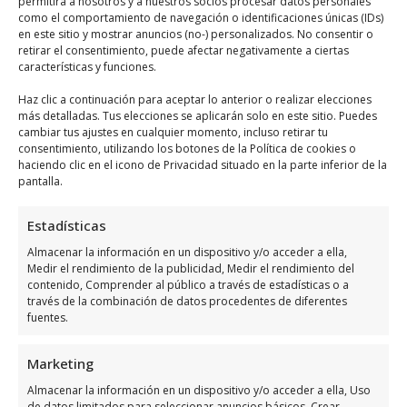
permitirá a nosotros y a nuestros socios procesar datos personales
España
como el comportamiento de navegación o identificaciones únicas (IDs)
en este sitio y mostrar anuncios (no-) personalizados. No consentir o
Provincia:
Alicante
retirar el consentimiento, puede afectar negativamente a ciertas
características y funciones.
Municipio:
Punta Prima, España
Haz clic a continuación para aceptar lo anterior o realizar elecciones
Categoría:
Hospitales Privados
más detalladas. Tus elecciones se aplicarán solo en este sitio. Puedes
Teléfono:
cambiar tus ajustes en cualquier momento, incluso retirar tu
+34 653 80 27 85
consentimiento, utilizando los botones de la Política de cookies o
Sitio web:
www.centro-medico-internacional.es
haciendo clic en el icono de Privacidad situado en la parte inferior de la
pantalla.
Opiniones:
Los clientes lo han valorado con 4,2/5
y cuenta con más de 12 opiniones.
Estadísticas
Almacenar la información en un dispositivo y/o acceder a ella,
Llamar Ahora
Medir el rendimiento de la publicidad, Medir el rendimiento del
contenido, Comprender al público a través de estadísticas o a
través de la combinación de datos procedentes de diferentes
Como llegar a Dr. J.M. Paz
fuentes.
Fajardo Centro Medico
Internacional
Marketing
Almacenar la información en un dispositivo y/o acceder a ella, Uso
Dr. J.M. Paz Fajardo Centro Medico
de datos limitados para seleccionar anuncios básicos, Crear