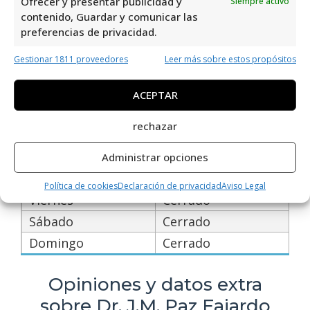
Ofrecer y presentar publicidad y
Siempre activo
Horario de atención de Dr. J.M.
contenido, Guardar y comunicar las
Paz Fajardo Centro Medico
preferencias de privacidad.
Internacional
Gestionar 1811 proveedores
Leer más sobre estos propósitos
Días
Horario
ACEPTAR
Lunes
16:00 a 17:30
rechazar
Martes
16:00 a 17:30
Miércoles
16:00 a 17:30
Administrar opciones
Jueves
16:00 a 17:30
Política de cookies
Declaración de privacidad
Aviso Legal
Viernes
Cerrado
Sábado
Cerrado
Domingo
Cerrado
Opiniones y datos extra
sobre Dr. J.M. Paz Fajardo