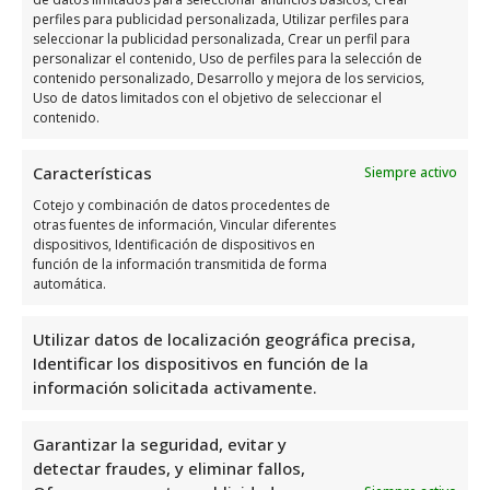
Internacional
se encuentra ubicado en
perfiles para publicidad personalizada, Utilizar perfiles para
seleccionar la publicidad personalizada, Crear un perfil para
Urbanización Rocio del Mar, Villas Don
personalizar el contenido, Uso de perfiles para la selección de
Quijote, s/n, 03185 Orihuela, Alicante,
contenido personalizado, Desarrollo y mejora de los servicios,
Uso de datos limitados con el objetivo de seleccionar el
Alicante, España, utiliza el siguiente
mapa
contenido.
para llegar fácilmente
:
Características
Siempre activo
Cotejo y combinación de datos procedentes de
otras fuentes de información, Vincular diferentes
dispositivos, Identificación de dispositivos en
función de la información transmitida de forma
automática.
Haz clic para aceptar márketing cookies y
Utilizar datos de localización geográfica precisa,
habilitar este contenido
Identificar los dispositivos en función de la
información solicitada activamente.
Garantizar la seguridad, evitar y
detectar fraudes, y eliminar fallos,