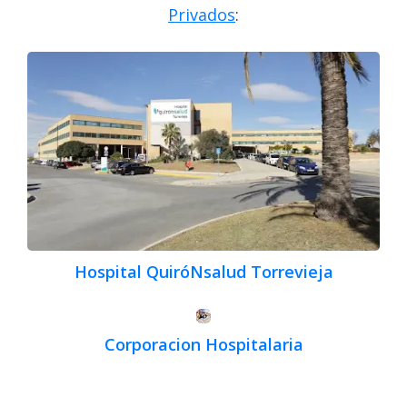
Privados
:
Hospital QuiróNsalud Torrevieja
Corporacion Hospitalaria