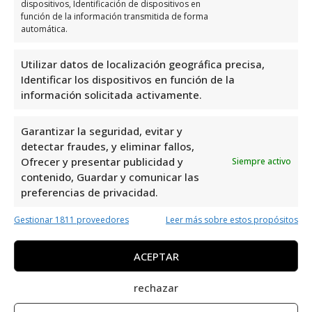
Domingo
Cerrado
dispositivos, Identificación de dispositivos en
función de la información transmitida de forma
automática.
Opiniones y información
extra sobre Soraya Health
Utilizar datos de localización geográfica precisa,
Identificar los dispositivos en función de la
Coach
información solicitada activamente.
Soraya Health Coach
es un referente en el
Garantizar la seguridad, evitar y
área de Nutrición en Dehesa de Campoamor,
detectar fraudes, y eliminar fallos,
Alicante. Con una valoración perfecta de 5,0
Ofrecer y presentar publicidad y
Siempre activo
contenido, Guardar y comunicar las
basada en 27 reseñas, demuestra su
preferencias de privacidad.
compromiso con la calidad y el bienestar de
sus clientes. Su ubicación privilegiada y su
Gestionar 1811 proveedores
Leer más sobre estos propósitos
enfoque en la salud lo convierten en una
excelente opción para aquellos que buscan
ACEPTAR
mejorar su alimentación y estilo de vida.
rechazar
Soraya Health Coach
es uno de los mejores