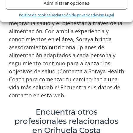
Administrar opciones
especialistas en nutrición en Orihuela Costa.
Ofrece servicios personalizados para
Política de cookies
Declaración de privacidad
Aviso Legal
mejorar la salud y el bienestar a través de la
alimentación. Con amplia experiencia y
conocimientos en el área, Soraya brinda
asesoramiento nutricional, planes de
alimentación adaptados a cada persona y
seguimiento continuo para alcanzar los
objetivos de salud. ¡Contacta a Soraya Health
Coach para comenzar tu camino hacia una
vida más saludable! Encuentra sus datos de
contacto en esta web.
Encuentra otros
profesionales relacionados
en Orihuela Costa