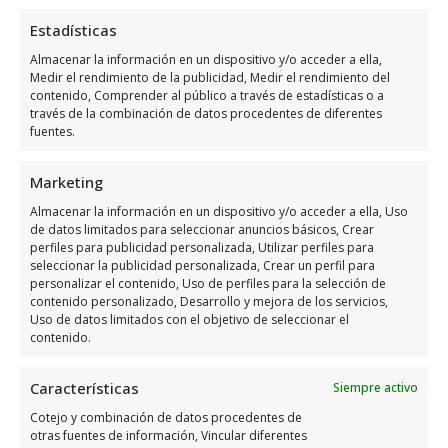
Estadísticas
Almacenar la información en un dispositivo y/o acceder a ella,
Medir el rendimiento de la publicidad, Medir el rendimiento del
contenido, Comprender al público a través de estadísticas o a
través de la combinación de datos procedentes de diferentes
fuentes.
Horario de servicio de Soraya
Health Coach
Marketing
Almacenar la información en un dispositivo y/o acceder a ella, Uso
Días
Horario
de datos limitados para seleccionar anuncios básicos, Crear
perfiles para publicidad personalizada, Utilizar perfiles para
Lunes
10:00 a 19:00
seleccionar la publicidad personalizada, Crear un perfil para
personalizar el contenido, Uso de perfiles para la selección de
Martes
10:00 a 19:00
contenido personalizado, Desarrollo y mejora de los servicios,
Uso de datos limitados con el objetivo de seleccionar el
Miércoles
10:00 a 19:00
contenido.
Jueves
10:00 a 19:00
Características
Viernes
10:00 a 19:00
Siempre activo
Cotejo y combinación de datos procedentes de
Sábado
Cerrado
otras fuentes de información, Vincular diferentes