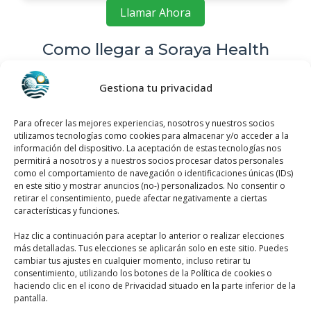
Llamar Ahora
Como llegar a Soraya Health
Coach
Gestiona tu privacidad
Soraya Health Coach
se encuentra ubicado
en Soraya Health Coach, C. Vicente Blasco
Para ofrecer las mejores experiencias, nosotros y nuestros socios
Ibañez, 1, Local, 03189 Dehesa de
utilizamos tecnologías como cookies para almacenar y/o acceder a la
información del dispositivo. La aceptación de estas tecnologías nos
Campoamor, Alicante, España, utiliza el
permitirá a nosotros y a nuestros socios procesar datos personales
siguiente
mapa para llegar fácilmente
:
como el comportamiento de navegación o identificaciones únicas (IDs)
en este sitio y mostrar anuncios (no-) personalizados. No consentir o
retirar el consentimiento, puede afectar negativamente a ciertas
características y funciones.
Haz clic a continuación para aceptar lo anterior o realizar elecciones
más detalladas. Tus elecciones se aplicarán solo en este sitio. Puedes
cambiar tus ajustes en cualquier momento, incluso retirar tu
consentimiento, utilizando los botones de la Política de cookies o
haciendo clic en el icono de Privacidad situado en la parte inferior de la
Haz clic para aceptar márketing cookies y
pantalla.
habilitar este contenido