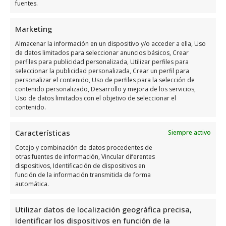
fuentes.
Opiniones y datos adicional
sobre La Zenia Massage
Marketing
Almacenar la información en un dispositivo y/o acceder a ella, Uso
de datos limitados para seleccionar anuncios básicos, Crear
La Zenia Massage
es un lugar excepcional
perfiles para publicidad personalizada, Utilizar perfiles para
para relajarse y disfrutar de un momento de
seleccionar la publicidad personalizada, Crear un perfil para
personalizar el contenido, Uso de perfiles para la selección de
bienestar en la Costa Blanca. Con una
contenido personalizado, Desarrollo y mejora de los servicios,
valoración de 4,9 basada en 210 reseñas,
Uso de datos limitados con el objetivo de seleccionar el
contenido.
este spa en La Zenia, Alicante, destaca por
su excelente servicio y atención al cliente. Si
Características
Siempre activo
buscas un lugar para desconectar y
Cotejo y combinación de datos procedentes de
renovarte, sin duda alguna, La Zenia
otras fuentes de información, Vincular diferentes
Massage es la elección perfecta en la zona.
dispositivos, Identificación de dispositivos en
función de la información transmitida de forma
automática.
La Zenia Massage es uno de los mejores
especialistas en servicios de spa en la ciudad
Utilizar datos de localización geográfica precisa,
de Orihuela Costa. Con una amplia gama de
Identificar los dispositivos en función de la