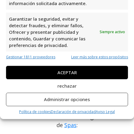
tratamientos relajantes y terapéuticos, La
información solicitada activamente.
Zenia Massage se destaca por su
Garantizar la seguridad, evitar y
profesionalismo y atención personalizada. Si
detectar fraudes, y eliminar fallos,
buscas una experiencia de spa única y
Ofrecer y presentar publicidad y
Siempre activo
rejuvenecedora, no dudes en contactar con
contenido, Guardar y comunicar las
ellos. Encuentra la tranquilidad y el
preferencias de privacidad.
bienestar que mereces. ¡Contáctalos hoy
Gestionar 1811 proveedores
Leer más sobre estos propósitos
mismo para reservar tu cita! Encuentra sus
datos de contacto en esta web.
ACEPTAR
Encuentra otros negocios
rechazar
afines de Orihuela Costa
Administrar opciones
Encuentra otros negocios o profesionales
Política de cookies
Declaración de privacidad
Aviso Legal
locales afines a La Zenia Massage en el área
de
Spas
: