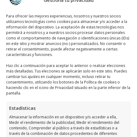
Gestiona tu privacidad
Para ofrecer las mejores experiencias, nosotros y nuestros socios
utilizamos tecnologías como cookies para almacenar y/o acceder a la
información del dispositivo. La aceptación de estas tecnologías nos
Horario de atención de La Zenia
permitirá a nosotros y a nuestros socios procesar datos personales
como el comportamiento de navegación o identificaciones únicas (IDs)
Massage
en este sitio y mostrar anuncios (no-) personalizados. No consentir o
retirar el consentimiento, puede afectar negativamente a ciertas
características y funciones.
Días
Horario
Haz clic a continuación para aceptar lo anterior o realizar elecciones
Lunes
10:00 a 19:00
más detalladas. Tus elecciones se aplicarán solo en este sitio. Puedes
cambiar tus ajustes en cualquier momento, incluso retirar tu
Martes
10:00 a 19:00
consentimiento, utilizando los botones de la Política de cookies o
haciendo clic en el icono de Privacidad situado en la parte inferior de la
Miércoles
10:00 a 19:00
pantalla.
Jueves
10:00 a 19:00
Estadísticas
Viernes
10:00 a 19:00
Almacenar la información en un dispositivo y/o acceder a ella,
Sábado
10:00 a 16:00
Medir el rendimiento de la publicidad, Medir el rendimiento del
Domingo
Cerrado
contenido, Comprender al público a través de estadísticas o a
través de la combinación de datos procedentes de diferentes