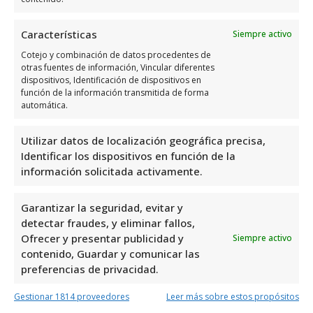
Características
Siempre activo
Cotejo y combinación de datos procedentes de
otras fuentes de información, Vincular diferentes
Horario de atención de Cajero
dispositivos, Identificación de dispositivos en
función de la información transmitida de forma
Euro Automatic Cash
automática.
Días
Horario
Utilizar datos de localización geográfica precisa,
Identificar los dispositivos en función de la
Lunes
Abierto 24 horas
información solicitada activamente.
Martes
Abierto 24 horas
Garantizar la seguridad, evitar y
Miércoles
Abierto 24 horas
detectar fraudes, y eliminar fallos,
Jueves
Abierto 24 horas
Ofrecer y presentar publicidad y
Siempre activo
contenido, Guardar y comunicar las
Viernes
Abierto 24 horas
preferencias de privacidad.
Sábado
Abierto 24 horas
Gestionar 1814 proveedores
Leer más sobre estos propósitos
Domingo
Abierto 24 horas