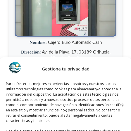
Nombre:
Cajero Euro Automatic Cash
Dirección:
Av. de la Playa, 17, 03189 Orihuela,
Alicante, España
Provincia:
Gestiona tu privacidad
Alicante
Municipio:
Orihuela, España
Para ofrecer las mejores experiencias, nosotros y nuestros socios
Categoría:
Cajeros Automáticos
utilizamos tecnologías como cookies para almacenar y/o acceder a la
información del dispositivo. La aceptación de estas tecnologías nos
Teléfono:
+34 913 34 07 61
permitirá a nosotros y a nuestros socios procesar datos personales
como el comportamiento de navegación o identificaciones únicas (IDs)
Sitio web:
www.euroautomaticcash.es
en este sitio y mostrar anuncios (no-) personalizados. No consentir o
retirar el consentimiento, puede afectar negativamente a ciertas
Opiniones:
Los clientes lo han valorado con 4,0/5
características y funciones.
y cuenta con más de 8 opiniones.