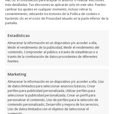
Haz clic a continuación para aceptar lo anterior o realizar elecciones
más detalladas. Tus elecciones se aplicarán solo en este sitio. Puedes
Llamar Ahora
cambiar tus ajustes en cualquier momento, incluso retirar tu
consentimiento, utilizando los botones de la Política de cookies o
Como llegar a Cajero Euro
haciendo clic en el icono de Privacidad situado en la parte inferior de la
pantalla.
Automatic Cash
Estadísticas
Cajero Euro Automatic Cash
se encuentra
Almacenar la información en un dispositivo y/o acceder a ella,
ubicado en Av. de la Playa, 17, 03189
Medir el rendimiento de la publicidad, Medir el rendimiento del
Orihuela, Alicante, España, utiliza el
contenido, Comprender al público a través de estadísticas o a
través de la combinación de datos procedentes de diferentes
siguiente
mapa para ubicarlos
:
fuentes.
Marketing
Almacenar la información en un dispositivo y/o acceder a ella, Uso
de datos limitados para seleccionar anuncios básicos, Crear
perfiles para publicidad personalizada, Utilizar perfiles para
seleccionar la publicidad personalizada, Crear un perfil para
personalizar el contenido, Uso de perfiles para la selección de
Haz clic para aceptar márketing cookies y
contenido personalizado, Desarrollo y mejora de los servicios,
habilitar este contenido
Uso de datos limitados con el objetivo de seleccionar el
contenido.