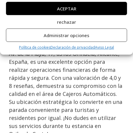
ACEPTAR
Opiniones y información
adicional sobre Cajero Euro
rechazar
Automatic Cash
Administrar opciones
El Cajero Euro Automatic Cash, ubicado en
Política de cookies
Declaración de privacidad
Aviso Legal
Av. de la Playa, 17, 03189 Orihuela, Alicante,
España, es una excelente opción para
realizar operaciones financieras de forma
rápida y segura. Con una valoración de 4,0 y
8 reseñas, demuestra su compromiso con la
calidad en el área de Cajeros Automáticos.
Su ubicación estratégica lo convierte en una
parada conveniente para turistas y
residentes por igual. ¡No dudes en utilizar
sus servicios durante tu estancia en