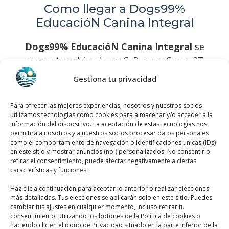
Como llegar a Dogs99%
EducacióN Canina Integral
Dogs99% EducacióN Canina Integral
se
encuentra ubicado en C. Parque Sena, 27,
03177 San Fulgencio, Alicante, España, utiliza
Gestiona tu privacidad
el siguiente
mapa para llegar fácilmente
:
Para ofrecer las mejores experiencias, nosotros y nuestros socios
utilizamos tecnologías como cookies para almacenar y/o acceder a la
información del dispositivo. La aceptación de estas tecnologías nos
permitirá a nosotros y a nuestros socios procesar datos personales
como el comportamiento de navegación o identificaciones únicas (IDs)
en este sitio y mostrar anuncios (no-) personalizados. No consentir o
retirar el consentimiento, puede afectar negativamente a ciertas
características y funciones.
Haz clic para aceptar márketing cookies y
habilitar este contenido
Haz clic a continuación para aceptar lo anterior o realizar elecciones
más detalladas. Tus elecciones se aplicarán solo en este sitio. Puedes
cambiar tus ajustes en cualquier momento, incluso retirar tu
consentimiento, utilizando los botones de la Política de cookies o
haciendo clic en el icono de Privacidad situado en la parte inferior de la