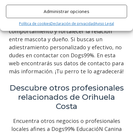
adiestramiento canino en Orihuela Costa.
Administrar opciones
Ofrecen servicios de educación integral para
perros, ayudando a resolver problemas de
Política de cookies
Declaración de privacidad
Aviso Legal
comportamiento y fortalecer la relación
entre mascota y dueño. Si buscas un
adiestramiento personalizado y efectivo, no
dudes en contactar con Dogs99%. En esta
web encontrarás sus datos de contacto para
más información. ¡Tu perro te lo agradecerá!
Descubre otros profesionales
relacionados de Orihuela
Costa
Encuentra otros negocios o profesionales
locales afines a Dogs99% EducacióN Canina