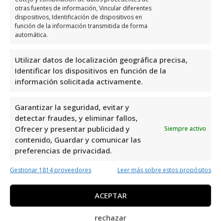
sobre Dogs99% EducacióN
otras fuentes de información, Vincular diferentes
dispositivos, Identificación de dispositivos en
Canina Integral
función de la información transmitida de forma
automática.
Dogs99% Educación Canina Integral
es un
centro de adiestramiento canino ubicado en
Utilizar datos de localización geográfica precisa,
Identificar los dispositivos en función de la
San Fulgencio, Alicante. Con una valoración
información solicitada activamente.
perfecta de 5,0 basada en 28 reseñas,
demuestran su compromiso y excelencia en
Garantizar la seguridad, evitar y
el cuidado y educación de los perros. Su
detectar fraudes, y eliminar fallos,
enfoque integral garantiza resultados
Ofrecer y presentar publicidad y
Siempre activo
efectivos en el adiestramiento de mascotas.
contenido, Guardar y comunicar las
preferencias de privacidad.
Sin duda, una excelente opción para
aquellos que buscan mejorar la relación con
Gestionar 1814 proveedores
Leer más sobre estos propósitos
sus compañeros caninos.
ACEPTAR
Dogs99% Educación Canina Integral es uno
rechazar
de los mejores especialistas en