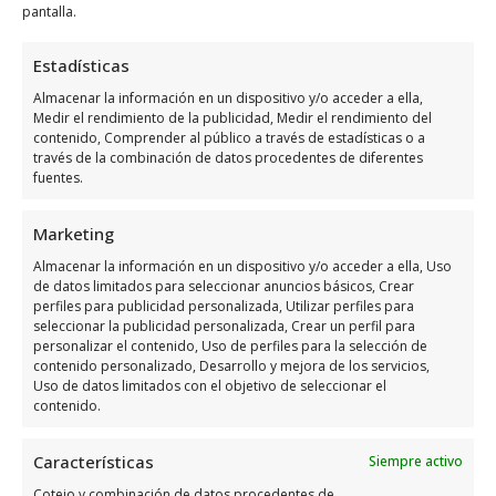
pantalla.
Horario de atención de Dogs99%
Estadísticas
EducacióN Canina Integral
Almacenar la información en un dispositivo y/o acceder a ella,
Medir el rendimiento de la publicidad, Medir el rendimiento del
contenido, Comprender al público a través de estadísticas o a
Días
Horario
través de la combinación de datos procedentes de diferentes
fuentes.
Lunes
8:30 a 20:30
Marketing
Martes
8:30 a 20:30
Almacenar la información en un dispositivo y/o acceder a ella, Uso
Miércoles
8:30 a 20:30
de datos limitados para seleccionar anuncios básicos, Crear
Jueves
8:30 a 20:30
perfiles para publicidad personalizada, Utilizar perfiles para
seleccionar la publicidad personalizada, Crear un perfil para
Viernes
8:30 a 20:30
personalizar el contenido, Uso de perfiles para la selección de
contenido personalizado, Desarrollo y mejora de los servicios,
Sábado
9:00 a 20:00
Uso de datos limitados con el objetivo de seleccionar el
contenido.
Domingo
10:00 a 14:00
Características
Siempre activo
Opiniones y datos adicional
Cotejo y combinación de datos procedentes de