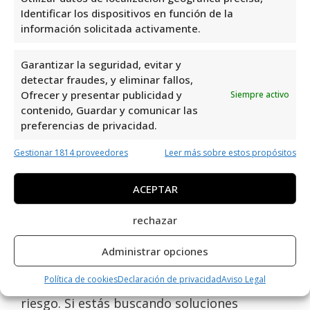
Ibercaja Banco
en C. Duque de Tamames,
Identificar los dispositivos en función de la
31, 03300 Orihuela, Alicante, España, es una
información solicitada activamente.
excelente opción en el área de Banca de
Inversión. Con una valoración de rating 1,1 y
Garantizar la seguridad, evitar y
9 reviews, demuestra su compromiso con la
detectar fraudes, y eliminar fallos,
Ofrecer y presentar publicidad y
Siempre activo
excelencia y la satisfacción del cliente. Su
contenido, Guardar y comunicar las
ubicación estratégica lo convierte en una
preferencias de privacidad.
opción conveniente y confiable para
aquellos interesados en servicios financieros
Gestionar 1814 proveedores
Leer más sobre estos propósitos
de calidad.
ACEPTAR
Ibercaja Banco
es uno de los mejores
rechazar
especialistas en Banca de Inversión en
Orihuela Costa. Ofrece una amplia gama de
Administrar opciones
servicios relacionados, como asesoramiento
Política de cookies
Declaración de privacidad
Aviso Legal
financiero, gestión de activos y capital de
riesgo. Si estás buscando soluciones