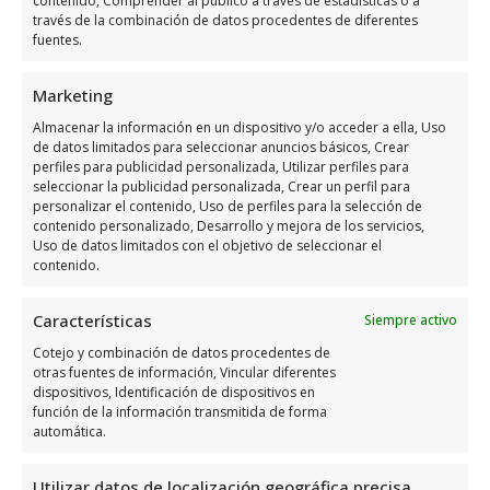
Horario de atención de Ibercaja
contenido, Comprender al público a través de estadísticas o a
través de la combinación de datos procedentes de diferentes
Banco
fuentes.
Días
Horario
Marketing
Almacenar la información en un dispositivo y/o acceder a ella, Uso
Lunes
8:15 a 14:00
de datos limitados para seleccionar anuncios básicos, Crear
perfiles para publicidad personalizada, Utilizar perfiles para
Martes
8:15 a 14:00
seleccionar la publicidad personalizada, Crear un perfil para
Miércoles
8:15 a 14:00
personalizar el contenido, Uso de perfiles para la selección de
contenido personalizado, Desarrollo y mejora de los servicios,
Jueves
8:15 a 14:00
Uso de datos limitados con el objetivo de seleccionar el
contenido.
Viernes
8:15 a 14:00
Sábado
Cerrado
Características
Siempre activo
Domingo
Cerrado
Cotejo y combinación de datos procedentes de
otras fuentes de información, Vincular diferentes
dispositivos, Identificación de dispositivos en
Opiniones y datos adicional
función de la información transmitida de forma
automática.
sobre Ibercaja Banco
Utilizar datos de localización geográfica precisa,