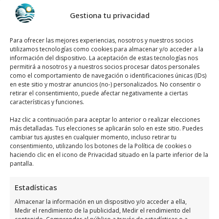
Gestiona tu privacidad
Ibercaja Banco
se encuentra ubicado en C.
Duque de Tamames, 31, 03300 Orihuela,
Para ofrecer las mejores experiencias, nosotros y nuestros socios
Alicante, España, utiliza el siguiente
mapa
utilizamos tecnologías como cookies para almacenar y/o acceder a la
para localizarlos
:
información del dispositivo. La aceptación de estas tecnologías nos
permitirá a nosotros y a nuestros socios procesar datos personales
como el comportamiento de navegación o identificaciones únicas (IDs)
en este sitio y mostrar anuncios (no-) personalizados. No consentir o
retirar el consentimiento, puede afectar negativamente a ciertas
características y funciones.
Haz clic a continuación para aceptar lo anterior o realizar elecciones
más detalladas. Tus elecciones se aplicarán solo en este sitio. Puedes
cambiar tus ajustes en cualquier momento, incluso retirar tu
Haz clic para aceptar márketing cookies y
consentimiento, utilizando los botones de la Política de cookies o
habilitar este contenido
haciendo clic en el icono de Privacidad situado en la parte inferior de la
pantalla.
Estadísticas
Almacenar la información en un dispositivo y/o acceder a ella,
Medir el rendimiento de la publicidad, Medir el rendimiento del