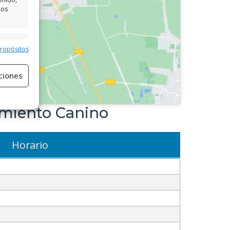
los
e activo
propósitos
ciones
amiento Canino
Horario
e activo