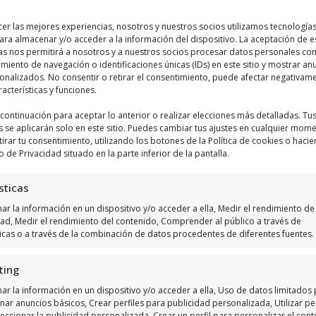
cer las mejores experiencias, nosotros y nuestros socios utilizamos tecnologí
ara almacenar y/o acceder a la información del dispositivo. La aceptación de e
as nos permitirá a nosotros y a nuestros socios procesar datos personales co
iento de navegación o identificaciones únicas (IDs) en este sitio y mostrar an
sonalizados. No consentir o retirar el consentimiento, puede afectar negativam
racterísticas y funciones.
a continuación para aceptar lo anterior o realizar elecciones más detalladas. Tu
s se aplicarán solo en este sitio. Puedes cambiar tus ajustes en cualquier mom
tirar tu consentimiento, utilizando los botones de la Política de cookies o hacie
o de Privacidad situado en la parte inferior de la pantalla.
Haz clic para aceptar márketing cookies y
habilitar este contenido
sticas
r la información en un dispositivo y/o acceder a ella, Medir el rendimiento de 
dad, Medir el rendimiento del contenido, Comprender al público a través de
ticas o a través de la combinación de datos procedentes de diferentes fuentes.
ting
ar la información en un dispositivo y/o acceder a ella, Uso de datos limitados
nar anuncios básicos, Crear perfiles para publicidad personalizada, Utilizar per
eccionar la publicidad personalizada, Crear un perfil para personalizar el cont