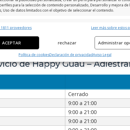
perfiles para la selección de contenido personalizado, Desarrollo y mejora de 
s, Uso de datos limitados con el objetivo de seleccionar el contenido.
erísticas
Siempr
r 1811 proveedores
Leer más sobre estos 
y combinación de datos procedentes de otras fuentes de información,
 diferentes dispositivos, Identificación de dispositivos en función de la
ACEPTAR
rechazar
Administrar op
ción transmitida de forma automática.
Política de cookies
Declaración de privacidad
Aviso Legal
ar datos de localización geográfica precisa, Identificar los
rvicio de Happy Guau – Adiestr
itivos en función de la información solicitada activamente.
izar la seguridad, evitar y detectar fraudes, y eliminar
, Ofrecer y presentar publicidad y contenido, Guardar y
Siempr
car las preferencias de privacidad.
Cerrado
9:00 a 21:00
9:00 a 21:00
9:00 a 21:00