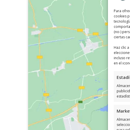
Para ofre
cookies p
tecnologí
comportam
(no-) per
ciertas ca
Haz clic 
eleccione
incluso re
en el icon
Estadí
Almacena
publici
estadís
Marke
Almacen
seleccio
para sel