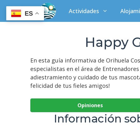
Saltar
Actividades
Alojam
al
ES
contenido
Happy G
En esta guía informativa de Orihuela Co
especialistas en el área de Entrenadore
adiestramiento y cuidado de tus mascotas
felicidad de tus fieles amigos!
Opiniones
Información so