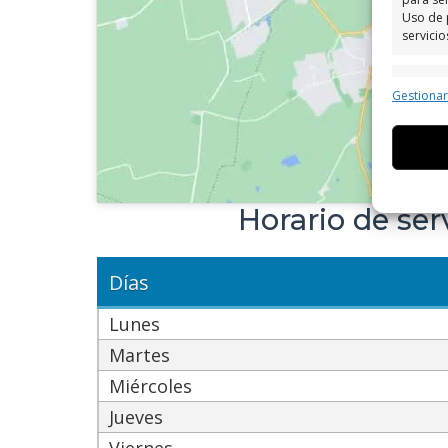
Uso de 
servicio
Caract
Gestiona
Cotejo 
Vincular
informa
Utiliz
Horario de se
dispos
Garant
Días
fallos
comuni
Lunes
Martes
Miércoles
Jueves