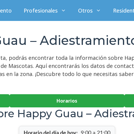
iento
Profesionales
Otros
Residen
uau – Adiestramient
sta, podrás encontrar toda la información sobre H
s de Mascotas. Aquí encontrarás los datos de contac
 en la zona. ¡Descubre todo lo que necesitas saber 
Horarios
bre Happy Guau – Adiest
Horario del día de hoy:
9:00 a 21:00