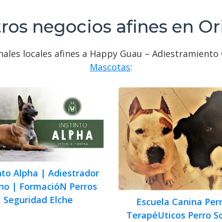
ros negocios afines en Or
nales locales afines a Happy Guau – Adiestramiento 
Mascotas
:
nto Alpha | Adiestrador
no | FormacióN Perros
Seguridad Elche
Escuela Canina Per
TerapéUticos Perro S