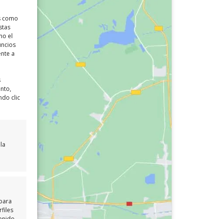
as como
stas
mo el
uncios
ente a
s
ento,
ndo clic
la
 para
files
enido,