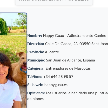
Nombre:
Happy Guau - Adiestramiento Canino
Dirección:
Calle Dr. Gadea, 23, 03550 Sant Joan
Provincia:
Alicante
Municipio:
San Juan de Alicante, España
Categoría:
Entrenadores de Mascotas
Teléfono:
+34 644 28 98 57
Sitio web:
happyguau.es
Opiniones:
Los usuarios le han dado una puntua
opiniones.