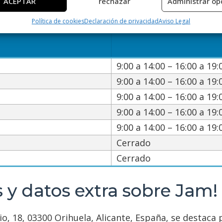
ACEPTAR
rechazar
Administrar op
ción transmitida de forma automática.
ario de servicio de Jam! Locut
Política de cookies
Declaración de privacidad
Aviso Legal
ar datos de localización geográfica precisa, Identificar los
itivos en función de la información solicitada activamente.
izar la seguridad, evitar y detectar fraudes, y eliminar
9:00 a 14:00 – 16:00 a 19:
, Ofrecer y presentar publicidad y contenido, Guardar y
Siempr
9:00 a 14:00 – 16:00 a 19:
car las preferencias de privacidad.
9:00 a 14:00 – 16:00 a 19:
9:00 a 14:00 – 16:00 a 19:
9:00 a 14:00 – 16:00 a 19:
Cerrado
Cerrado
 y datos extra sobre Jam!
o, 18, 03300 Orihuela, Alicante, España, se destaca 