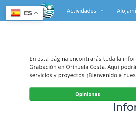
Saltar
Actividades
Alojam
al
ES
contenido
En esta página encontrarás toda la inf
Grabación en Orihuela Costa. Aquí podrá
servicios y proyectos. ¡Bienvenido a nue
Opiniones
Info