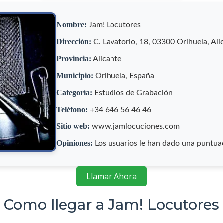
Nombre:
Jam! Locutores
Dirección:
C. Lavatorio, 18, 03300 Orihuela, Ali
Provincia:
Alicante
Municipio:
Orihuela, España
Categoría:
Estudios de Grabación
Teléfono:
+34 646 56 46 46
Sitio web:
www.jamlocuciones.com
Opiniones:
Los usuarios le han dado una puntua
Llamar Ahora
Como llegar a Jam! Locutores