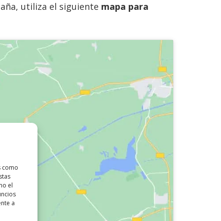
aña, utiliza el siguiente
mapa para
as como
stas
mo el
uncios
ente a