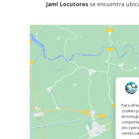
Jam! Locutores
se encuentra ubicad
Para ofre
cookies p
tecnologí
comportam
(no-) per
ciertas ca