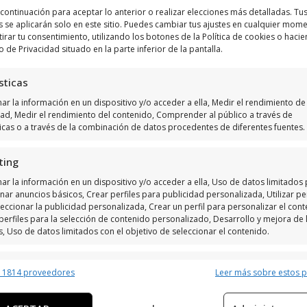
a continuación para aceptar lo anterior o realizar elecciones más detalladas. Tu
Haz clic para aceptar márketing cookies y
s se aplicarán solo en este sitio. Puedes cambiar tus ajustes en cualquier mom
tirar tu consentimiento, utilizando los botones de la Política de cookies o hacie
habilitar este contenido
o de Privacidad situado en la parte inferior de la pantalla.
sticas
r la información en un dispositivo y/o acceder a ella, Medir el rendimiento de 
dad, Medir el rendimiento del contenido, Comprender al público a través de
ticas o a través de la combinación de datos procedentes de diferentes fuentes.
ting
ar la información en un dispositivo y/o acceder a ella, Uso de datos limitados
nar anuncios básicos, Crear perfiles para publicidad personalizada, Utilizar per
eccionar la publicidad personalizada, Crear un perfil para personalizar el cont
perfiles para la selección de contenido personalizado, Desarrollo y mejora de 
s, Uso de datos limitados con el objetivo de seleccionar el contenido.
erísticas
Siempr
r 1814 proveedores
Leer más sobre estos 
y combinación de datos procedentes de otras fuentes de información,
 diferentes dispositivos, Identificación de dispositivos en función de la