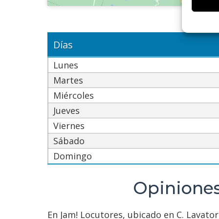
informa
Hor
Utiliz
dispos
Días
Garant
Lunes
fallos
Martes
comuni
Miércoles
Jueves
Viernes
Sábado
Domingo
Opiniones
En Jam! Locutores, ubicado en C. Lavatori