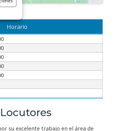
ciones
ores
Horario
00
e activo
00
00
00
00
 Locutores
por su excelente trabajo en el área de