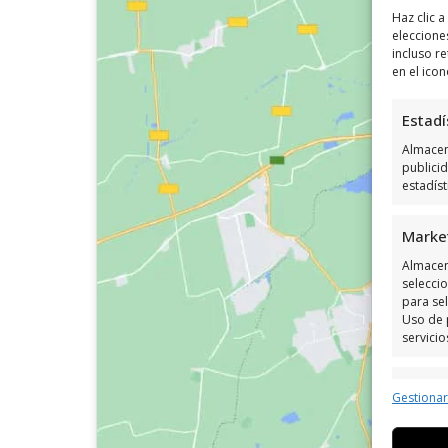
Haz clic 
eleccione
incluso re
en el icon
Estadí
Almacena
publici
estadís
Marke
Almacen
seleccio
para sel
Uso de 
servicio
Caract
Gestiona
Cotejo 
Vincular