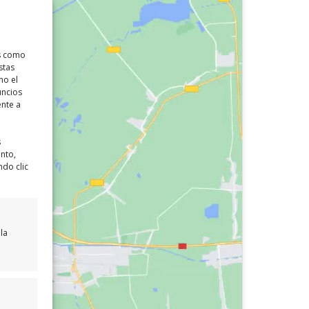
as como
stas
mo el
uncios
ente a
s
ento,
ndo clic
la