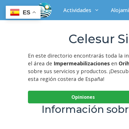
Saltar
Actividades
Alojam
al
ES
contenido
Celesur S
En este directorio encontrarás toda la 
el área de
Impermeabilizaciones
en
Ori
sobre sus servicios y productos. ¡Descu
esta región costera de España!
Opiniones
Información sobr