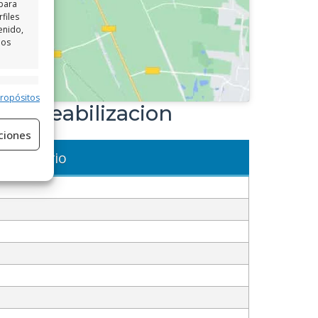
 para
files
enido,
los
e activo
propósitos
permeabilizacion
ciones
Horario
e activo