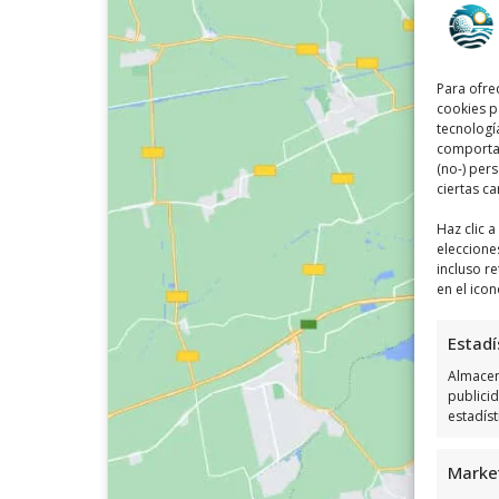
Para ofre
cookies p
tecnologí
comportam
(no-) per
ciertas ca
Haz clic 
eleccione
incluso re
en el icon
Estadí
Almacena
publici
estadís
Marke