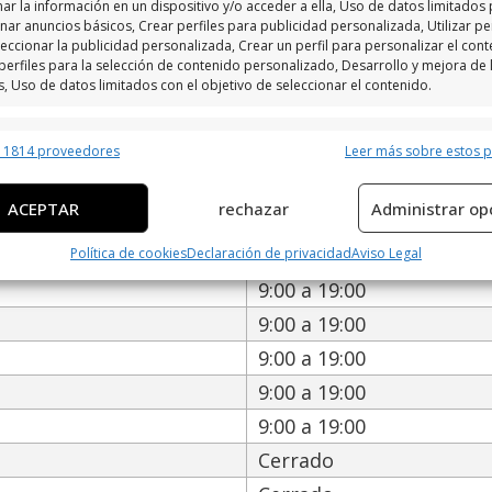
ar la información en un dispositivo y/o acceder a ella, Uso de datos limitados
nar anuncios básicos, Crear perfiles para publicidad personalizada, Utilizar per
eccionar la publicidad personalizada, Crear un perfil para personalizar el cont
perfiles para la selección de contenido personalizado, Desarrollo y mejora de 
s, Uso de datos limitados con el objetivo de seleccionar el contenido.
erísticas
Siempr
r 1814 proveedores
Leer más sobre estos 
ción de Celesur Sistemas De Im
y combinación de datos procedentes de otras fuentes de información,
 diferentes dispositivos, Identificación de dispositivos en función de la
ACEPTAR
rechazar
Administrar op
ción transmitida de forma automática.
Política de cookies
Declaración de privacidad
Aviso Legal
ar datos de localización geográfica precisa, Identificar los
9:00 a 19:00
itivos en función de la información solicitada activamente.
9:00 a 19:00
izar la seguridad, evitar y detectar fraudes, y eliminar
9:00 a 19:00
, Ofrecer y presentar publicidad y contenido, Guardar y
Siempr
9:00 a 19:00
car las preferencias de privacidad.
9:00 a 19:00
Cerrado