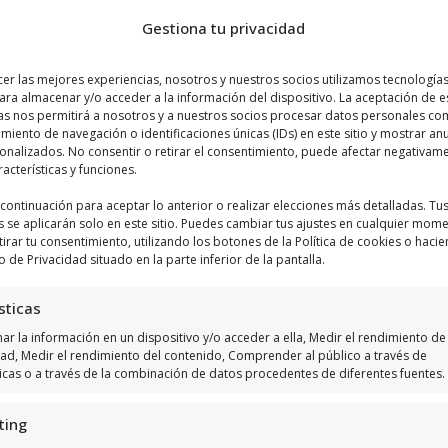
Gestiona tu privacidad
cer las mejores experiencias, nosotros y nuestros socios utilizamos tecnologí
ara almacenar y/o acceder a la información del dispositivo. La aceptación de e
as nos permitirá a nosotros y a nuestros socios procesar datos personales co
iento de navegación o identificaciones únicas (IDs) en este sitio y mostrar an
sonalizados. No consentir o retirar el consentimiento, puede afectar negativam
Haz clic para aceptar márketing cookies y
racterísticas y funciones.
habilitar este contenido
a continuación para aceptar lo anterior o realizar elecciones más detalladas. Tu
s se aplicarán solo en este sitio. Puedes cambiar tus ajustes en cualquier mom
tirar tu consentimiento, utilizando los botones de la Política de cookies o hacie
o de Privacidad situado en la parte inferior de la pantalla.
sticas
r la información en un dispositivo y/o acceder a ella, Medir el rendimiento de 
dad, Medir el rendimiento del contenido, Comprender al público a través de
ticas o a través de la combinación de datos procedentes de diferentes fuentes.
ting