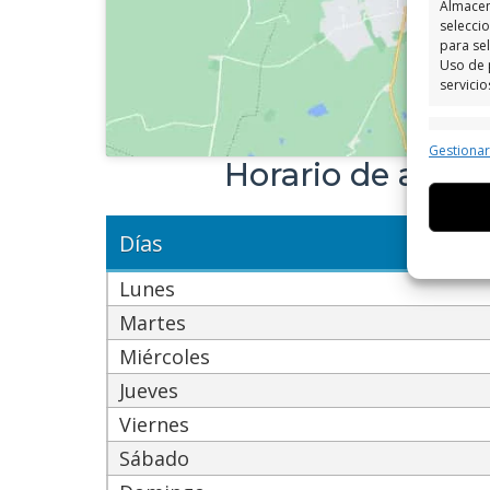
Almacen
seleccio
para sel
Uso de 
servicio
Caract
Gestiona
Horario de aten
Cotejo 
Vincular
informa
Días
Utiliz
Lunes
dispos
Martes
Garant
Miércoles
fallos
Jueves
comuni
Viernes
Sábado