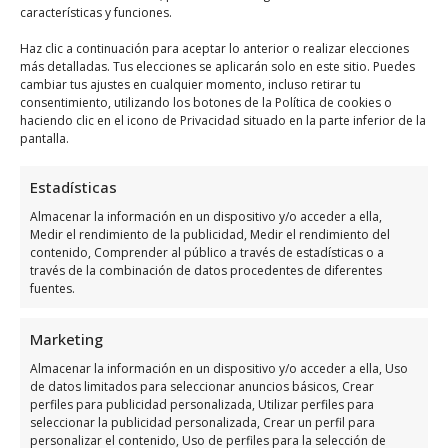
ciudad de Orihuela.
características y funciones.
Haz clic a continuación para aceptar lo anterior o realizar elecciones
Inmobiliaria Rk Playa Flamenca
es uno de
más detalladas. Tus elecciones se aplicarán solo en este sitio. Puedes
cambiar tus ajustes en cualquier momento, incluso retirar tu
los mejores especialistas en el área de
consentimiento, utilizando los botones de la Política de cookies o
inmobiliarias en la ciudad de Orihuela Costa.
haciendo clic en el icono de Privacidad situado en la parte inferior de la
pantalla.
Ofrecen un servicio personalizado y
profesional para ayudarte a encontrar la
Estadísticas
propiedad perfecta. Si estás buscando
Almacenar la información en un dispositivo y/o acceder a ella,
comprar o vender una propiedad en esta
Medir el rendimiento de la publicidad, Medir el rendimiento del
zona, no dudes en contactar con ellos. En
contenido, Comprender al público a través de estadísticas o a
través de la combinación de datos procedentes de diferentes
esta web encontrarás sus datos de contacto
fuentes.
para recibir la atención que necesitas.
Marketing
Explora otros negocios
Almacenar la información en un dispositivo y/o acceder a ella, Uso
relacionados en Orihuela
de datos limitados para seleccionar anuncios básicos, Crear
perfiles para publicidad personalizada, Utilizar perfiles para
Costa
seleccionar la publicidad personalizada, Crear un perfil para
personalizar el contenido, Uso de perfiles para la selección de