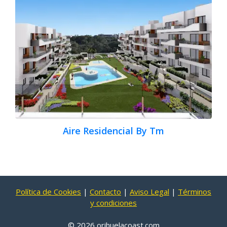
Aire Residencial By Tm
Política de Cookies
|
Contacto
|
Aviso Legal
|
Términos
y condiciones
© 2026 orihuelacoast.com