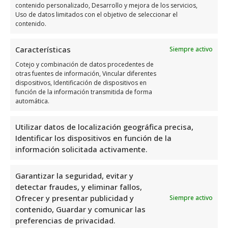
contenido personalizado, Desarrollo y mejora de los servicios,
Busca otros negocios o profesionales locales
Uso de datos limitados con el objetivo de seleccionar el
contenido.
afines a Inmobiliaria Rk Playa Flamenca en el
área de
Inmobiliarias
:
Características
Siempre activo
Cotejo y combinación de datos procedentes de
otras fuentes de información, Vincular diferentes
dispositivos, Identificación de dispositivos en
función de la información transmitida de forma
automática.
Utilizar datos de localización geográfica precisa,
Identificar los dispositivos en función de la
información solicitada activamente.
Garantizar la seguridad, evitar y
detectar fraudes, y eliminar fallos,
Vivee Real Estate
Ofrecer y presentar publicidad y
Siempre activo
contenido, Guardar y comunicar las
preferencias de privacidad.