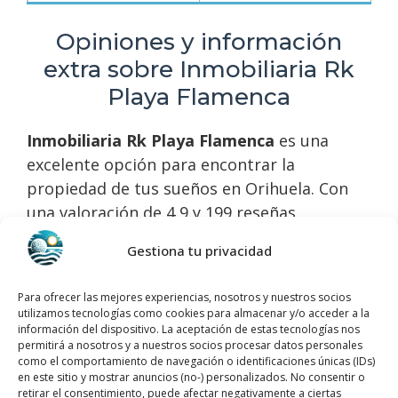
Opiniones y información
extra sobre Inmobiliaria Rk
Playa Flamenca
Inmobiliaria Rk Playa Flamenca
es una
excelente opción para encontrar la
propiedad de tus sueños en Orihuela. Con
una valoración de 4,9 y 199 reseñas,
demuestran su compromiso y
Gestiona tu privacidad
profesionalismo en el sector inmobiliario.
Ubicados en una zona privilegiada, su
Para ofrecer las mejores experiencias, nosotros y nuestros socios
amplia experiencia y atención personalizada
utilizamos tecnologías como cookies para almacenar y/o acceder a la
información del dispositivo. La aceptación de estas tecnologías nos
garantizan un servicio de calidad. Confía en
permitirá a nosotros y a nuestros socios procesar datos personales
Inmobiliaria Rk Playa Flamenca para
como el comportamiento de navegación o identificaciones únicas (IDs)
en este sitio y mostrar anuncios (no-) personalizados. No consentir o
encontrar la casa perfecta en la hermosa
retirar el consentimiento, puede afectar negativamente a ciertas