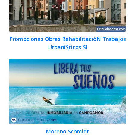
Promociones Obras RehabilitacióN Trabajos
UrbaníSticos Sl
Moreno Schmidt