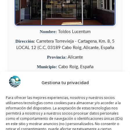
Nombre:
Toldos Lucentum
Dirección:
Carretera Torrevieja - Cartagena, Km. 8, 5
LOCAL 12 (C.C, 03189 Cabo Roig, Alicante, España
Provincia:
Alicante
Municipio:
Cabo Roig, España
Categoría:
Instalación de Toldos
Gestiona tu privacidad
Teléfono:
+34 602 51 48 44
Sitio web:
www.toldoslucentum.com
Para ofrecer las mejores experiencias, nosotros y nuestros socios
utilizamos tecnologías como cookies para almacenar y/o acceder a la
Opiniones:
Los usuarios le han dado una puntuación
información del dispositivo. La aceptación de estas tecnologías nos
4,1/5
y cuenta con más de 62 opiniones.
permitirá a nosotros y a nuestros socios procesar datos personales
como el comportamiento de navegación o identificaciones únicas (IDs)
en este sitio y mostrar anuncios (no-) personalizados. No consentir o
Llamar Ahora
retirar el consentimiento, puede afectar negativamente a ciertas