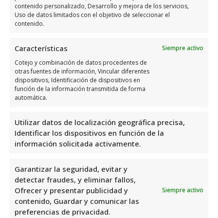
contenido personalizado, Desarrollo y mejora de los servicios,
Uso de datos limitados con el objetivo de seleccionar el
contenido.
Horario de atención de Toldos
Características
Siempre activo
Lucentum
Cotejo y combinación de datos procedentes de
otras fuentes de información, Vincular diferentes
Días
Horario
dispositivos, Identificación de dispositivos en
función de la información transmitida de forma
automática.
9:00 a 14:00 – 15:00
Lunes
a 19:00
Utilizar datos de localización geográfica precisa,
9:00 a 14:00 – 15:00
Identificar los dispositivos en función de la
Martes
a 19:00
información solicitada activamente.
9:00 a 14:00 – 15:00
Miércoles
Garantizar la seguridad, evitar y
a 19:00
detectar fraudes, y eliminar fallos,
9:00 a 14:00 – 15:00
Ofrecer y presentar publicidad y
Siempre activo
Jueves
a 19:00
contenido, Guardar y comunicar las
preferencias de privacidad.
9:00 a 14:00 – 15:00