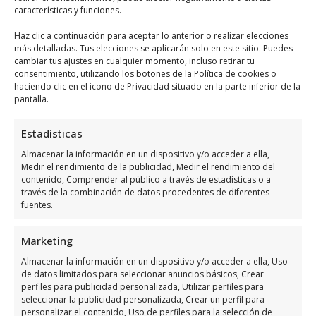
características y funciones.
Como llegar a Toldos Lucentum
Haz clic a continuación para aceptar lo anterior o realizar elecciones
más detalladas. Tus elecciones se aplicarán solo en este sitio. Puedes
Toldos Lucentum
se encuentra ubicado en
cambiar tus ajustes en cualquier momento, incluso retirar tu
consentimiento, utilizando los botones de la Política de cookies o
Carretera Torrevieja – Cartagena, Km. 8, 5
haciendo clic en el icono de Privacidad situado en la parte inferior de la
LOCAL 12 (C.C, 03189 Cabo Roig, Alicante,
pantalla.
España, utiliza el siguiente
mapa para
Estadísticas
ubicarlos
:
Almacenar la información en un dispositivo y/o acceder a ella,
Medir el rendimiento de la publicidad, Medir el rendimiento del
contenido, Comprender al público a través de estadísticas o a
través de la combinación de datos procedentes de diferentes
fuentes.
Marketing
Haz clic para aceptar márketing cookies y
Almacenar la información en un dispositivo y/o acceder a ella, Uso
habilitar este contenido
de datos limitados para seleccionar anuncios básicos, Crear
perfiles para publicidad personalizada, Utilizar perfiles para
seleccionar la publicidad personalizada, Crear un perfil para
personalizar el contenido, Uso de perfiles para la selección de