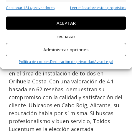
Viernes
a 19:00
Gestionar 1814 proveedores
Leer más sobre estos propósitos
Sábado
Cerrado
ACEPTAR
Domingo
Cerrado
rechazar
Opiniones y datos extra
sobre Toldos Lucentum
Administrar opciones
Política de cookies
Declaración de privacidad
Aviso Legal
Toldos Lucentum
es una excelente opción
en el área de instalación de toldos en
Orihuela Costa. Con una valoración de 4.1
basada en 62 reseñas, demuestran su
compromiso con la calidad y satisfacción del
cliente. Ubicados en Cabo Roig, Alicante, su
reputación habla por sí misma. Si buscas
profesionalismo y buen servicio, Toldos
Lucentum es la elección acertada.