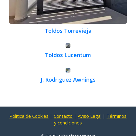
Toldos Torrevieja
Toldos Lucentum
J. Rodriguez Awnings
Política de Cookies
|
Contacto
|
Aviso Legal
|
Términos
y condiciones