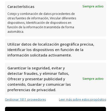
atención inmediata.
Características
Siempre activo
Cotejo y combinación de datos procedentes de
Limpieza profunda y eliminación
otras fuentes de información, Vincular diferentes
de manchas
dispositivos, Identificación de dispositivos en
función de la información transmitida de forma
automática.
La
limpieza profunda
implica un proceso
exhaustivo que elimina la suciedad
Utilizar datos de localización geográfica precisa,
acumulada en las fibras de la alfombra. Este
Identificar los dispositivos en función de la
servicio utiliza equipos y productos
información solicitada activamente.
especializados para asegurar una limpieza
Garantizar la seguridad, evitar y
efectiva sin dañar el material. Por otro lado,
detectar fraudes, y eliminar fallos,
la
eliminación de manchas
se enfoca en
Ofrecer y presentar publicidad y
Siempre activo
tratar manchas difíciles causadas por vino,
contenido, Guardar y comunicar las
café, mascotas, entre otros. Las empresas
preferencias de privacidad.
utilizan técnicas específicas para cada tipo
Gestionar 1811 proveedores
Leer más sobre estos propósitos
de mancha, asegurando su completa
remoción sin afectar el color o la textura de