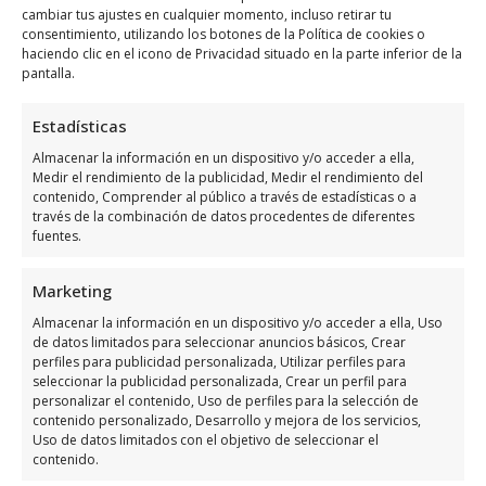
Las empresas de limpieza de alfombras en
cambiar tus ajustes en cualquier momento, incluso retirar tu
Orihuela Costa ofrecen una variedad de
consentimiento, utilizando los botones de la Política de cookies o
haciendo clic en el icono de Privacidad situado en la parte inferior de la
servicios diseñados para satisfacer
pantalla.
diferentes necesidades. Entre los más
comunes se encuentran la
limpieza
Estadísticas
profunda
, la
eliminación de manchas
, los
Almacenar la información en un dispositivo y/o acceder a ella,
tratamientos antiácaros
y los
servicios de
Medir el rendimiento de la publicidad, Medir el rendimiento del
contenido, Comprender al público a través de estadísticas o a
emergencia
. La limpieza profunda es ideal
través de la combinación de datos procedentes de diferentes
para mantener las alfombras en óptimas
fuentes.
condiciones, mientras que la eliminación de
Marketing
manchas se centra en tratar áreas
específicas con problemas. Los tratamientos
Almacenar la información en un dispositivo y/o acceder a ella, Uso
de datos limitados para seleccionar anuncios básicos, Crear
antiácaros son esenciales para personas con
perfiles para publicidad personalizada, Utilizar perfiles para
alergias, ya que eliminan los ácaros del
seleccionar la publicidad personalizada, Crear un perfil para
personalizar el contenido, Uso de perfiles para la selección de
polvo y otros alérgenos. Por último, los
contenido personalizado, Desarrollo y mejora de los servicios,
servicios de emergencia están disponibles
Uso de datos limitados con el objetivo de seleccionar el
contenido.
para situaciones imprevistas que requieren