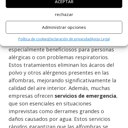
ACEPTAR
la alfombra.
rechazar
Tratamientos antiácaros y
Administrar opciones
servicios de emergencia
Política de cookies
Declaración de privacidad
Aviso Legal
Los
tratamientos antiácaros
son
especialmente beneficiosos para personas
alérgicas o con problemas respiratorios.
Estos tratamientos eliminan los ácaros del
polvo y otros alérgenos presentes en las
alfombras, mejorando significativamente la
calidad del aire interior. Además, muchas
empresas ofrecen
servicios de emergencia
,
que son esenciales en situaciones
imprevistas como derrames grandes o
daños causados por agua. Estos servicios
rápidos garantizan que las alfombras se