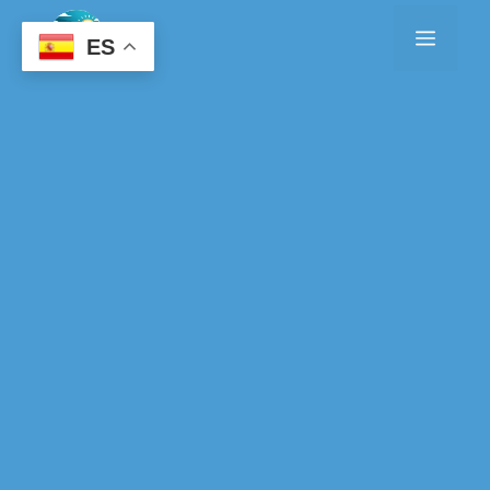
Saltar
Menú
al
ES
contenido