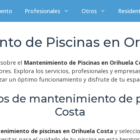
iento
Profesionales
Otros
Residen
to de Piscinas en Or
 sobre el
Mantenimiento de Piscinas en Orihuela C
ores. Explora los servicios, profesionales y empresas
ar un óptimo funcionamiento y disfrute de tu espac
ios de mantenimiento de p
Costa
enimiento de piscinas en Orihuela Costa
y selecci
cesitas para el cuidado de tu piscina en esta hermo