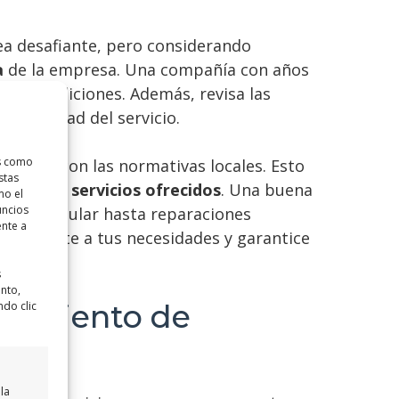
ea desafiante, pero considerando
a
de la empresa. Una compañía con años
as condiciones. Además, revisa las
 la calidad del servicio.
as como
 cumpla con las normativas locales. Esto
stas
gama de servicios ofrecidos
. Una buena
mo el
uncios
pieza regular hasta reparaciones
ente a
e se ajuste a tus necesidades y garantice
s
ento,
enimiento de
ndo clic
la