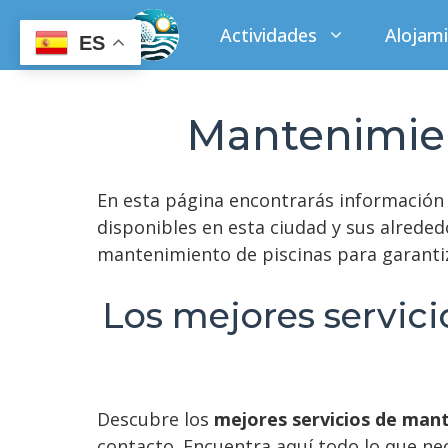
Saltar
Actividades
Alojam
al
ES
contenido
Mantenimien
En esta página encontrarás información
disponibles en esta ciudad y sus alreded
mantenimiento de piscinas para garantiz
Los mejores servic
Descubre los
mejores servicios de mant
contacto. Encuentra aquí todo lo que ne