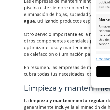
Las empresas de mantenimiento de pisci
publici
piscina esté siempre en perfectas condi
estadís
eliminación de hojas, suciedad y otros 
Marke
agua
, utilizando productos específicos 
Almacen
seleccio
Otro servicio importante es la
reparaci
para sel
Uso de 
otros componentes esenciales para el f
servicio
optimizar el uso y mantenimiento de tu p
de calefacción o iluminación para mejora
Caract
Gestiona
Cotejo 
En resumen, las empresas de mantenimien
Vincular
informa
cubra todas tus necesidades, desde el m
Utiliz
Limpieza y mantenimien
dispos
La
limpieza y mantenimiento regular
de
Garant
generalmente incluye la eliminación de h
fallos