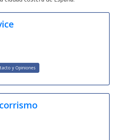
vice
tacto y Opiniones
corrismo