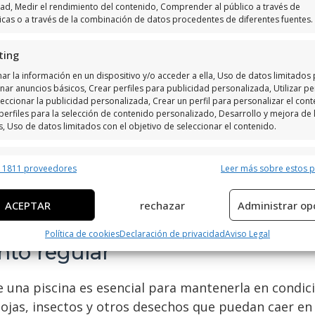
nas en Orihuela Costa suelen ofrecer una amplia ga
dad, Medir el rendimiento del contenido, Comprender al público a través de
ciones. Entre los servicios más comunes se encuentr
ticas o a través de la combinación de datos procedentes de diferentes fuentes.
desechos que puedan acumularse en el agua. Además,
ting
para mantener el equilibrio químico y asegurar que 
ar la información en un dispositivo y/o acceder a ella, Uso de datos limitados
nar anuncios básicos, Crear perfiles para publicidad personalizada, Utilizar per
ón de equipos
. Las empresas pueden encargarse de r
eccionar la publicidad personalizada, Crear un perfil para personalizar el cont
perfiles para la selección de contenido personalizado, Desarrollo y mejora de 
uncionamiento de la piscina. También ofrecen
aseso
s, Uso de datos limitados con el objetivo de seleccionar el contenido.
iscina. Algunos incluso proporcionan servicios adic
r tu experiencia.
erísticas
Siempr
r 1811 proveedores
Leer más sobre estos 
y combinación de datos procedentes de otras fuentes de información,
to de piscinas en Orihuela Costa están preparadas 
 diferentes dispositivos, Identificación de dispositivos en función de la
ACEPTAR
rechazar
Administrar op
ción transmitida de forma automática.
antenimiento básico hasta soluciones técnicas avan
Política de cookies
Declaración de privacidad
Aviso Legal
ar datos de localización geográfica precisa, Identificar los
to regular
itivos en función de la información solicitada activamente.
 una piscina es esencial para mantenerla en condici
izar la seguridad, evitar y detectar fraudes, y eliminar
ojas, insectos y otros desechos que puedan caer en 
, Ofrecer y presentar publicidad y contenido, Guardar y
Siempr