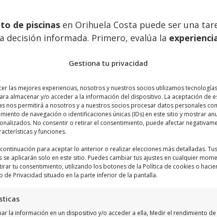
to de piscinas
en Orihuela Costa puede ser una tar
a decisión informada. Primero, evalúa la
experienci
profundo sobre cómo mantener una piscina en óptim
Gestiona tu privacidad
s y testimonios pueden ofrecer una visión clara sobre
cer las mejores experiencias, nosotros y nuestros socios utilizamos tecnologí
ción
. Asegúrate de que la empresa esté certificada y
ara almacenar y/o acceder a la información del dispositivo. La aceptación de e
 sino también la seguridad. Finalmente, considera la
as nos permitirá a nosotros y a nuestros socios procesar datos personales co
iento de navegación o identificaciones únicas (IDs) en este sitio y mostrar an
bería ofrecer una variedad de servicios, desde lim
sonalizados. No consentir o retirar el consentimiento, puede afectar negativam
ar estos factores te ayudará a elegir un servicio qu
racterísticas y funciones.
a continuación para aceptar lo anterior o realizar elecciones más detalladas. Tu
s se aplicarán solo en este sitio. Puedes cambiar tus ajustes en cualquier mom
cen las empresas de mant
tirar tu consentimiento, utilizando los botones de la Política de cookies o hacie
o de Privacidad situado en la parte inferior de la pantalla.
a Costa
sticas
r la información en un dispositivo y/o acceder a ella, Medir el rendimiento de 