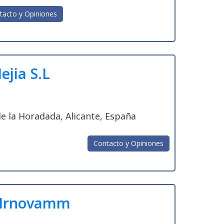
tacto y Opiniones
ejia S.L
 de la Horadada, Alicante, España
Contacto y Opiniones
 -Irnovamm