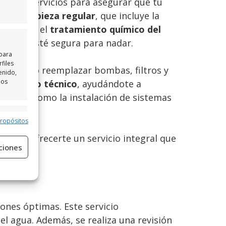
ma de servicios para asegurar que tu
an la
limpieza regular
, que incluye la
 realizan el
tratamiento químico del
el agua esté segura para nadar.
 para
files
eparar o reemplazar bombas, filtros y
enido,
los
ramiento técnico
, ayudándote a
ionales como la instalación de sistemas
e activo
propósitos
para ofrecerte un servicio integral que
ciones
zadas.
ones óptimas. Este servicio
el agua. Además, se realiza una revisión
e activo