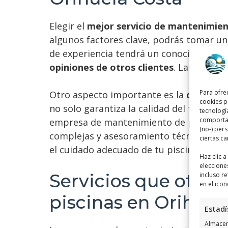
Elegir el
mejor servicio de mantenimien
algunos factores clave, podrás tomar un
de experiencia tendrá un conocimiento 
opiniones de otros clientes
. Las reseña
Para ofre
Otro aspecto importante es la
certifica
cookies p
no solo garantiza la calidad del trabajo,
tecnologí
comportam
empresa de mantenimiento de piscinas de
(no-) per
complejas y asesoramiento técnico. Evalu
ciertas ca
el cuidado adecuado de tu piscina.
Haz clic 
eleccione
Servicios que ofre
incluso re
en el icon
piscinas en Orihuel
Estadí
Almacena