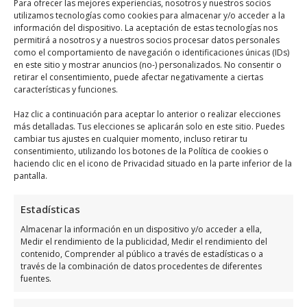
Para ofrecer las mejores experiencias, nosotros y nuestros socios
utilizamos tecnologías como cookies para almacenar y/o acceder a la
Nacex
se encuentra ubicado en C/ Medico
información del dispositivo. La aceptación de estas tecnologías nos
Temístocles Almagro, 24, 03300 Orihuela,
permitirá a nosotros y a nuestros socios procesar datos personales
como el comportamiento de navegación o identificaciones únicas (IDs)
Alicante, España, utiliza el siguiente
mapa
en este sitio y mostrar anuncios (no-) personalizados. No consentir o
para llegar fácilmente
:
retirar el consentimiento, puede afectar negativamente a ciertas
características y funciones.
Haz clic a continuación para aceptar lo anterior o realizar elecciones
más detalladas. Tus elecciones se aplicarán solo en este sitio. Puedes
cambiar tus ajustes en cualquier momento, incluso retirar tu
consentimiento, utilizando los botones de la Política de cookies o
haciendo clic en el icono de Privacidad situado en la parte inferior de la
pantalla.
Haz clic para aceptar márketing cookies y
habilitar este contenido
Estadísticas
Almacenar la información en un dispositivo y/o acceder a ella,
Medir el rendimiento de la publicidad, Medir el rendimiento del
contenido, Comprender al público a través de estadísticas o a
través de la combinación de datos procedentes de diferentes
fuentes.
Horario de atención de Nacex