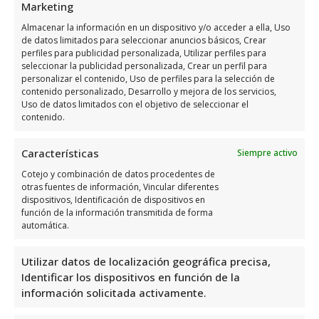
Marketing
Almacenar la información en un dispositivo y/o acceder a ella, Uso
Días
Horario
de datos limitados para seleccionar anuncios básicos, Crear
perfiles para publicidad personalizada, Utilizar perfiles para
seleccionar la publicidad personalizada, Crear un perfil para
8:00 a 14:00 – 16:00
Lunes
personalizar el contenido, Uso de perfiles para la selección de
a 20:00
contenido personalizado, Desarrollo y mejora de los servicios,
Uso de datos limitados con el objetivo de seleccionar el
8:00 a 14:00 – 16:00
Martes
contenido.
a 20:00
8:00 a 14:00 – 16:00
Características
Siempre activo
Miércoles
a 20:00
Cotejo y combinación de datos procedentes de
otras fuentes de información, Vincular diferentes
8:00 a 14:00 – 16:00
Jueves
dispositivos, Identificación de dispositivos en
a 20:00
función de la información transmitida de forma
automática.
8:00 a 14:00 – 16:00
Viernes
a 20:00
Utilizar datos de localización geográfica precisa,
Sábado
Cerrado
Identificar los dispositivos en función de la
información solicitada activamente.
Domingo
Cerrado