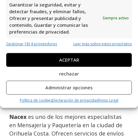
Garantizar la seguridad, evitar y
Opiniones y información
detectar fraudes, y eliminar fallos,
adicional sobre Nacex
Ofrecer y presentar publicidad y
Siempre activo
contenido, Guardar y comunicar las
preferencias de privacidad.
Nacex
en C/ Medico Temístocles Almagro,
24, 03300 Orihuela, Alicante, España, es una
Gestionar 1814 proveedores
Leer más sobre estos propósitos
empresa de
Mensajería y Paquetería
con
una valoración de
2,4
basada en
133
ACEPTAR
reseñas
. A pesar de su calificación, Nacex
rechazar
ofrece servicios de calidad y eficiencia en el
área de envíos y entregas, brindando
Administrar opciones
soluciones logísticas a sus clientes en la
zona de Orihuela Costa.
Política de cookies
Declaración de privacidad
Aviso Legal
Nacex
es uno de los mejores especialistas
en Mensajería y Paquetería en la ciudad de
Orihuela Costa. Ofrecen servicios de envíos