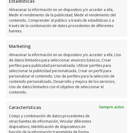
Estadísticas
Opiniones:
Los clientes lo han valorado con 4,0/5
y cuenta con más de 8 opiniones.
Almacenar la información en un dispositivo y/o acceder a ella,
Medir el rendimiento de la publicidad, Medir el rendimiento del
contenido, Comprender al público a través de estadísticas o a
Llamar Ahora
través de la combinación de datos procedentes de diferentes
fuentes.
Como llegar a Activa Orihuela Sl
Marketing
Activa Orihuela Sl
se encuentra ubicado en
Almacenar la información en un dispositivo y/o acceder a ella, Uso
Av. Teodomiro, 15, 03300 ENB, Alicante,
de datos limitados para seleccionar anuncios básicos, Crear
perfiles para publicidad personalizada, Utilizar perfiles para
España, utiliza el siguiente
mapa para llegar
seleccionar la publicidad personalizada, Crear un perfil para
fácilmente
:
personalizar el contenido, Uso de perfiles para la selección de
contenido personalizado, Desarrollo y mejora de los servicios,
Uso de datos limitados con el objetivo de seleccionar el
contenido.
Características
Siempre activo
Cotejo y combinación de datos procedentes de
otras fuentes de información, Vincular diferentes
dispositivos, Identificación de dispositivos en
Haz clic para aceptar márketing cookies y
función de la información transmitida de forma