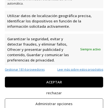
habilitar este contenido
automática.
Utilizar datos de localización geográfica precisa,
Identificar los dispositivos en función de la
información solicitada activamente.
Horario de servicio de Activa
Garantizar la seguridad, evitar y
Orihuela Sl
detectar fraudes, y eliminar fallos,
Ofrecer y presentar publicidad y
Siempre activo
Días
Horario
contenido, Guardar y comunicar las
preferencias de privacidad.
Lunes
9:00 a 19:00
Gestionar 1814 proveedores
Leer más sobre estos propósitos
Martes
9:00 a 19:00
Miércoles
9:00 a 19:00
ACEPTAR
Jueves
9:00 a 19:00
rechazar
Viernes
9:00 a 14:00
Sábado
Cerrado
Administrar opciones