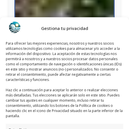
Gestiona tu privacidad
Para ofrecer las mejores experiencias, nosotros y nuestros socios
utilizamos tecnologías como cookies para almacenar y/o acceder a la
información del dispositivo. La aceptación de estas tecnologías nos
permitirá a nosotros y a nuestros socios procesar datos personales
como el comportamiento de navegación o identificaciones únicas (IDs)
Nombre:
Activa Orihuela Sl
en este sitio y mostrar anuncios (no-) personalizados. No consentir o
retirar el consentimiento, puede afectar negativamente a ciertas
Dirección:
Av. Teodomiro, 15, 03300 ENB, Alicante,
características y funciones.
España
Haz clic a continuación para aceptar lo anterior o realizar elecciones
Provincia:
Alicante
más detalladas. Tus elecciones se aplicarán solo en este sitio. Puedes
cambiar tus ajustes en cualquier momento, incluso retirar tu
Municipio:
Orihuela, España
consentimiento, utilizando los botones de la Política de cookies o
haciendo clic en el icono de Privacidad situado en la parte inferior de la
Categoría:
Periódicos
pantalla.
Teléfono:
+34 966 34 44 30