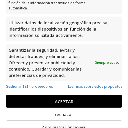
Sábado
Cerrado
función de la información transmitida de forma
automática.
Domingo
Cerrado
Utilizar datos de localización geográfica precisa,
Opiniones y información
Identificar los dispositivos en función de la
adicional sobre Union De
información solicitada activamente.
Redes De Fibra Optica Sl
Garantizar la seguridad, evitar y
detectar fraudes, y eliminar fallos,
Union De Redes De Fibra Optica Sl
ubicado
Ofrecer y presentar publicidad y
Siempre activo
en C. Valencia, 14, 03300 Orihuela, Alicante,
contenido, Guardar y comunicar las
España, es un proveedor de servicios de
preferencias de privacidad.
Internet con una valoración de 4,0 basada en
Gestionar 1814 proveedores
Leer más sobre estos propósitos
8 reseñas. Su compromiso con la calidad y la
satisfacción del cliente es evidente en su
ACEPTAR
reputación. Su presencia en el área de
Orihuela es una gran ventaja para los
rechazar
residentes y turistas que buscan servicios de
Administrar opciones
Internet confiables y de alta velocidad.