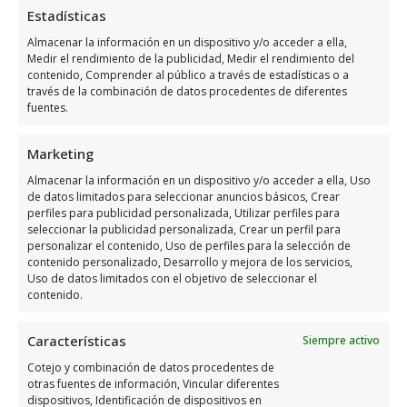
Haz clic para aceptar márketing cookies y
Estadísticas
habilitar este contenido
Almacenar la información en un dispositivo y/o acceder a ella,
Medir el rendimiento de la publicidad, Medir el rendimiento del
contenido, Comprender al público a través de estadísticas o a
través de la combinación de datos procedentes de diferentes
fuentes.
Horario de servicio de Union De
Marketing
Redes De Fibra Optica Sl
Almacenar la información en un dispositivo y/o acceder a ella, Uso
de datos limitados para seleccionar anuncios básicos, Crear
perfiles para publicidad personalizada, Utilizar perfiles para
Días
Horario
seleccionar la publicidad personalizada, Crear un perfil para
personalizar el contenido, Uso de perfiles para la selección de
contenido personalizado, Desarrollo y mejora de los servicios,
Lunes
9:00 a 19:00
Uso de datos limitados con el objetivo de seleccionar el
Martes
9:00 a 19:00
contenido.
Miércoles
9:00 a 19:00
Características
Siempre activo
Jueves
9:00 a 19:00
Cotejo y combinación de datos procedentes de
Viernes
9:00 a 14:00
otras fuentes de información, Vincular diferentes
dispositivos, Identificación de dispositivos en