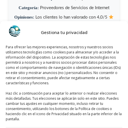
Categoría:
Proveedores de Servicios de Internet
Opiniones:
Los clientes lo han valorado con 4,0/5
y tiene más de 8 opiniones.
Gestiona tu privacidad
Como llegar a Union De Redes
De Fibra Optica Sl
Para ofrecer las mejores experiencias, nosotros y nuestros socios
utilizamos tecnologías como cookies para almacenar y/o acceder a la
Union De Redes De Fibra Optica Sl
se
información del dispositivo. La aceptación de estas tecnologías nos
permitirá a nosotros y a nuestros socios procesar datos personales
encuentra ubicado en C. Valencia, 14, 03300
como el comportamiento de navegación o identificaciones únicas (IDs)
Orihuela, Alicante, España, utiliza el
en este sitio y mostrar anuncios (no-) personalizados. No consentir o
retirar el consentimiento, puede afectar negativamente a ciertas
siguiente
mapa para llegar fácilmente
:
características y funciones.
Haz clic a continuación para aceptar lo anterior o realizar elecciones
más detalladas. Tus elecciones se aplicarán solo en este sitio. Puedes
cambiar tus ajustes en cualquier momento, incluso retirar tu
consentimiento, utilizando los botones de la Política de cookies o
haciendo clic en el icono de Privacidad situado en la parte inferior de la
pantalla.