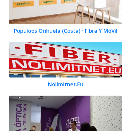
Populoos Orihuela (Costa) · Fibra Y MóVil
Nolimitnet.Eu