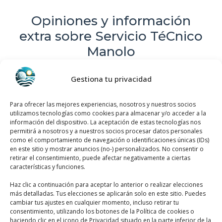
Opiniones y información
extra sobre Servicio TéCnico
Manolo
Servicio Técnico Manolo, ubicado en C. Luis
Gestiona tu privacidad
Barcala, 13, 03300 Orihuela, Alicante,
España, se destaca en la reparación de
Para ofrecer las mejores experiencias, nosotros y nuestros socios
utilizamos tecnologías como cookies para almacenar y/o acceder a la
electrodomésticos. Con una valoración de
información del dispositivo. La aceptación de estas tecnologías nos
3,7 basada en 10 reseñas, demuestra su
permitirá a nosotros y a nuestros socios procesar datos personales
como el comportamiento de navegación o identificaciones únicas (IDs)
compromiso con la calidad y la satisfacción
en este sitio y mostrar anuncios (no-) personalizados. No consentir o
del cliente. Su experiencia y profesionalismo
retirar el consentimiento, puede afectar negativamente a ciertas
características y funciones.
lo convierten en una excelente opción para
resolver cualquier problema con tus
Haz clic a continuación para aceptar lo anterior o realizar elecciones
más detalladas. Tus elecciones se aplicarán solo en este sitio. Puedes
electrodomésticos. ¡Confía en Servicio
cambiar tus ajustes en cualquier momento, incluso retirar tu
Técnico Manolo para soluciones fiables y
consentimiento, utilizando los botones de la Política de cookies o
haciendo clic en el icono de Privacidad situado en la parte inferior de la