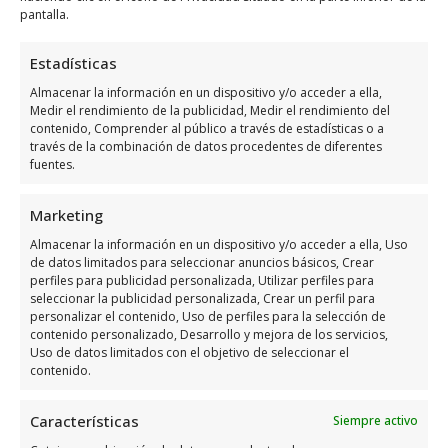
eficientes!
pantalla.
Servicio Técnico Manolo es uno de los
Estadísticas
mejores especialistas en reparación de
Almacenar la información en un dispositivo y/o acceder a ella,
electrodomésticos en Orihuela Costa. Con
Medir el rendimiento de la publicidad, Medir el rendimiento del
contenido, Comprender al público a través de estadísticas o a
una amplia experiencia y un equipo
través de la combinación de datos procedentes de diferentes
altamente cualificado, ofrecen un servicio
fuentes.
profesional y eficiente. Si necesitas reparar
Marketing
tu lavadora, nevera, o cualquier otro
electrodoméstico, no dudes en contactar
Almacenar la información en un dispositivo y/o acceder a ella, Uso
de datos limitados para seleccionar anuncios básicos, Crear
con Servicio Técnico Manolo para un
perfiles para publicidad personalizada, Utilizar perfiles para
atención personalizada. Encuentra los datos
seleccionar la publicidad personalizada, Crear un perfil para
personalizar el contenido, Uso de perfiles para la selección de
de contacto en esta web y deja tus
contenido personalizado, Desarrollo y mejora de los servicios,
electrodomésticos en buenas manos.
Uso de datos limitados con el objetivo de seleccionar el
contenido.
Descubre otros negocios
Características
Siempre activo
afines de Orihuela Costa