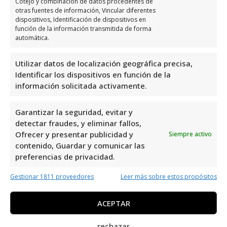
Cotejo y combinación de datos procedentes de
otras fuentes de información, Vincular diferentes
Busca otros negocios o profesionales locales
dispositivos, Identificación de dispositivos en
función de la información transmitida de forma
afines a Servicio TéCnico Manolo en el área
automática.
de
Reparación de electrodomésticos
:
Utilizar datos de localización geográfica precisa,
Identificar los dispositivos en función de la
información solicitada activamente.
Servicio TéCnico Raul OrtuñO
Garantizar la seguridad, evitar y
detectar fraudes, y eliminar fallos,
Ofrecer y presentar publicidad y
Siempre activo
contenido, Guardar y comunicar las
preferencias de privacidad.
Gestionar 1811 proveedores
Leer más sobre estos propósitos
ACEPTAR
rechazar