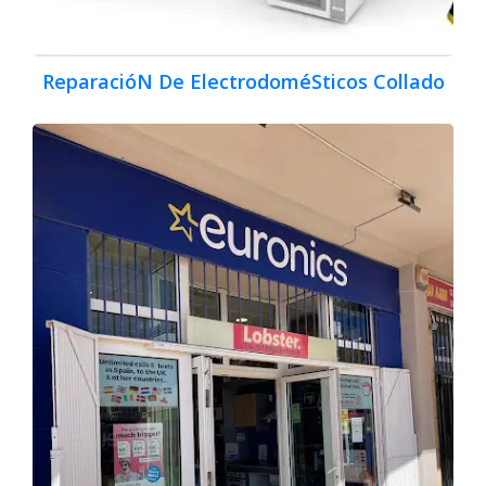
ReparacióN De ElectrodoméSticos Collado