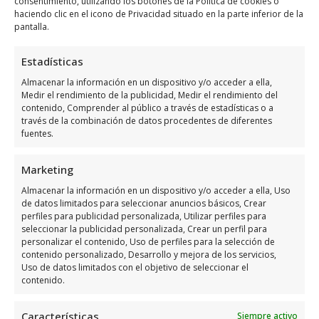
Miércoles
Abierto 24 horas
consentimiento, utilizando los botones de la Política de cookies o
haciendo clic en el icono de Privacidad situado en la parte inferior de la
Jueves
Abierto 24 horas
pantalla.
Viernes
Abierto 24 horas
Estadísticas
Sábado
Abierto 24 horas
Almacenar la información en un dispositivo y/o acceder a ella,
Domingo
Abierto 24 horas
Medir el rendimiento de la publicidad, Medir el rendimiento del
contenido, Comprender al público a través de estadísticas o a
través de la combinación de datos procedentes de diferentes
Opiniones y información
fuentes.
adicional sobre Tst Grupo
Marketing
Tst Grupo
es una empresa ubicada en C.
Almacenar la información en un dispositivo y/o acceder a ella, Uso
de datos limitados para seleccionar anuncios básicos, Crear
Santos Abdón y Senén, 5, 03160 Almoradí,
perfiles para publicidad personalizada, Utilizar perfiles para
Alicante, España, especializada en la
seleccionar la publicidad personalizada, Crear un perfil para
personalizar el contenido, Uso de perfiles para la selección de
reparación de sistemas de seguridad
. Con
contenido personalizado, Desarrollo y mejora de los servicios,
una valoración de
3,8
basada en
4 opiniones
,
Uso de datos limitados con el objetivo de seleccionar el
contenido.
demuestran su compromiso con la calidad y
el servicio al cliente. Su experiencia y
Características
Siempre activo