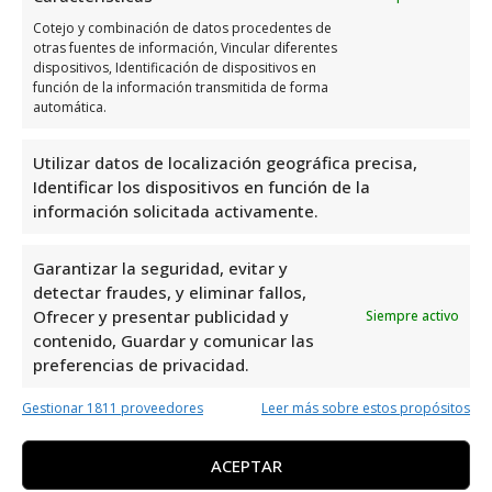
profesionalismo los convierten en una
Cotejo y combinación de datos procedentes de
excelente opción para quienes buscan
otras fuentes de información, Vincular diferentes
soluciones confiables en el área de
dispositivos, Identificación de dispositivos en
función de la información transmitida de forma
seguridad.
automática.
Tst Grupo es uno de los mejores
Utilizar datos de localización geográfica precisa,
especialistas en Reparación de Sistemas de
Identificar los dispositivos en función de la
información solicitada activamente.
Seguridad en Orihuela Costa. Ofrecen una
amplia gama de servicios relacionados con
Garantizar la seguridad, evitar y
la seguridad, incluyendo instalación,
detectar fraudes, y eliminar fallos,
mantenimiento y reparación de sistemas de
Ofrecer y presentar publicidad y
Siempre activo
alarmas, cámaras de seguridad, control de
contenido, Guardar y comunicar las
accesos, entre otros. Si buscas soluciones
preferencias de privacidad.
profesionales y confiables para proteger tu
Gestionar 1811 proveedores
Leer más sobre estos propósitos
hogar o negocio, no dudes en contactar a
Tst Grupo para un atención personalizada.
ACEPTAR
Encuentra sus datos de contacto en esta