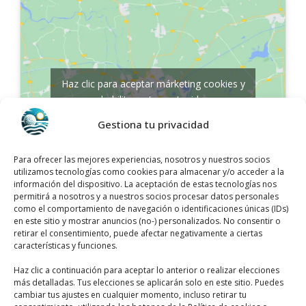
Haz clic para aceptar márketing cookies y
habilitar este contenido
Gestiona tu privacidad
Para ofrecer las mejores experiencias, nosotros y nuestros socios
utilizamos tecnologías como cookies para almacenar y/o acceder a la
información del dispositivo. La aceptación de estas tecnologías nos
Horario de atención de Tst Grupo
permitirá a nosotros y a nuestros socios procesar datos personales
como el comportamiento de navegación o identificaciones únicas (IDs)
en este sitio y mostrar anuncios (no-) personalizados. No consentir o
Días
Horario
retirar el consentimiento, puede afectar negativamente a ciertas
características y funciones.
Lunes
Abierto 24 horas
Haz clic a continuación para aceptar lo anterior o realizar elecciones
más detalladas. Tus elecciones se aplicarán solo en este sitio. Puedes
Martes
Abierto 24 horas
cambiar tus ajustes en cualquier momento, incluso retirar tu