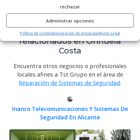
web y asegura la tranquilidad de tu
rechazar
propiedad.
Administrar opciones
Encuentra otros negocios
Política de cookies
Declaración de privacidad
Aviso Legal
relacionados en Orihuela
Costa
Encuentra otros negocios o profesionales
locales afines a Tst Grupo en el área de
Reparación de Sistemas de Seguridad
:
Inanco Telecomunicaciones Y Sistemas De
Seguridad En Alicante