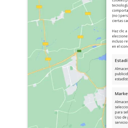
cookies p
tecnologí
comportam
(no-) per
ciertas ca
Haz clic 
eleccione
incluso re
en el icon
Estadí
Almacena
publici
estadís
Marke
Almacen
seleccio
para sel
Uso de 
servicio