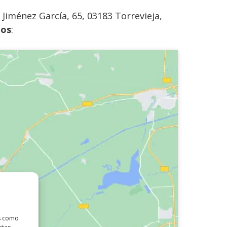
Jiménez García, 65, 03183 Torrevieja,
los
:
as como