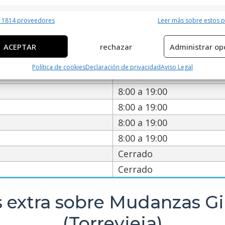
erísticas
Siempr
io de Mudanzas Gil Stauffer Ali
r 1814 proveedores
Leer más sobre estos 
y combinación de datos procedentes de otras fuentes de información,
 diferentes dispositivos, Identificación de dispositivos en función de la
ACEPTAR
rechazar
Administrar op
ción transmitida de forma automática.
Política de cookies
Declaración de privacidad
Aviso Legal
ar datos de localización geográfica precisa, Identificar los
8:00 a 19:00
itivos en función de la información solicitada activamente.
8:00 a 19:00
8:00 a 19:00
izar la seguridad, evitar y detectar fraudes, y eliminar
8:00 a 19:00
, Ofrecer y presentar publicidad y contenido, Guardar y
Siempr
car las preferencias de privacidad.
8:00 a 19:00
Cerrado
Cerrado
 extra sobre Mudanzas Gil
(Torrevieja)