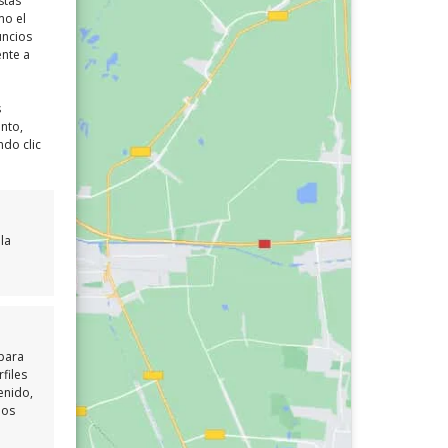
stas
mo el
uncios
ente a
s
ento,
ndo clic
la
 para
files
enido,
los