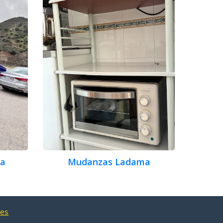
ca
Mudanzas Ladama
nes