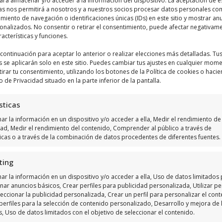
ara almacenar y/o acceder a la información del dispositivo. La aceptación de e
as nos permitirá a nosotros y a nuestros socios procesar datos personales co
iento de navegación o identificaciones únicas (IDs) en este sitio y mostrar an
Haz clic para aceptar márketing cookies y
sonalizados. No consentir o retirar el consentimiento, puede afectar negativam
racterísticas y funciones.
habilitar este contenido
a continuación para aceptar lo anterior o realizar elecciones más detalladas. Tu
s se aplicarán solo en este sitio. Puedes cambiar tus ajustes en cualquier mom
tirar tu consentimiento, utilizando los botones de la Política de cookies o hacie
o de Privacidad situado en la parte inferior de la pantalla.
sticas
r la información en un dispositivo y/o acceder a ella, Medir el rendimiento de 
dad, Medir el rendimiento del contenido, Comprender al público a través de
ticas o a través de la combinación de datos procedentes de diferentes fuentes.
ting
ar la información en un dispositivo y/o acceder a ella, Uso de datos limitados
nar anuncios básicos, Crear perfiles para publicidad personalizada, Utilizar per
eccionar la publicidad personalizada, Crear un perfil para personalizar el cont
perfiles para la selección de contenido personalizado, Desarrollo y mejora de 
s, Uso de datos limitados con el objetivo de seleccionar el contenido.