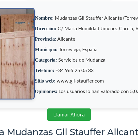
Nombre:
Mudanzas Gil Stauffer Alicante (Torrevi
Dirección:
C/ María Humildad Jiménez García, 65
Provincia:
Alicante
Municipio:
Torrevieja, España
Categoría:
Servicios de Mudanza
Teléfono:
+34 965 25 05 33
Sitio web:
www.gil-stauffer.com
Opiniones:
Los usuarios lo han valorado con 5,
Llamar Ahora
a Mudanzas Gil Stauffer Alicante