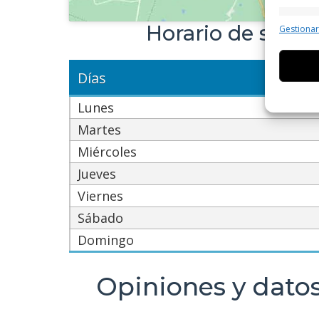
Caract
Horario de servic
Gestiona
Cotejo 
Vincular
informa
Días
Utiliz
Lunes
dispos
Martes
Miércoles
Garant
Jueves
fallos
comuni
Viernes
Sábado
Domingo
Opiniones y datos