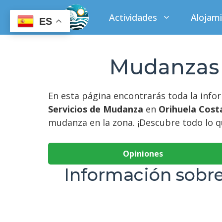
Saltar
Actividades
Alojam
al
ES
contenido
Mudanzas G
En esta página encontrarás toda la inf
Servicios de Mudanza
en
Orihuela Cost
mudanza en la zona. ¡Descubre todo lo qu
Opiniones
Información sobre