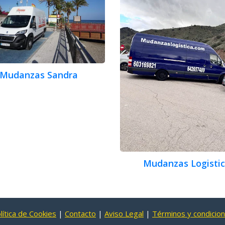
Mudanzas Sandra
Mudanzas Logisti
lítica de Cookies
|
Contacto
|
Aviso Legal
|
Términos y condicio