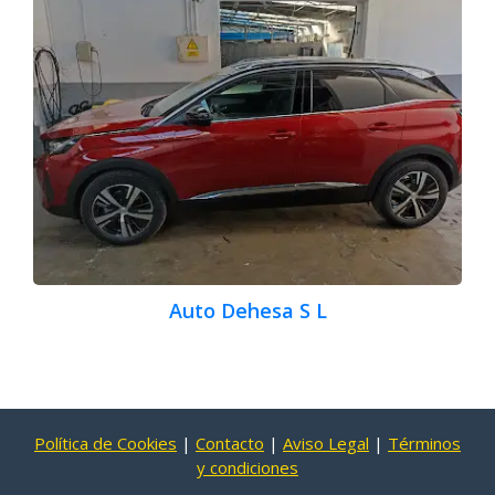
Auto Dehesa S L
Política de Cookies
|
Contacto
|
Aviso Legal
|
Términos
y condiciones