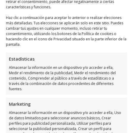
retirar el consentimiento, puede afectar negativamente a ciertas
Martes
a 20:00
características y funciones.
9:00 a 14:00 – 16:00
Haz clic a continuación para aceptar lo anterior o realizar elecciones
Miércoles
más detalladas. Tus elecciones se aplicarán solo en este sitio. Puedes
a 20:00
cambiar tus ajustes en cualquier momento, incluso retirar tu
9:00 a 14:00 – 16:00
consentimiento, utilizando los botones de la Política de cookies o
Jueves
haciendo clic en el icono de Privacidad situado en la parte inferior de la
a 20:00
pantalla.
9:00 a 14:00 – 16:00
Viernes
a 20:00
Estadísticas
Sábado
9:30 a 14:00
Almacenar la información en un dispositivo y/o acceder a ella,
Medir el rendimiento de la publicidad, Medir el rendimiento del
Domingo
Cerrado
contenido, Comprender al público a través de estadísticas o a
través de la combinación de datos procedentes de diferentes
fuentes.
Opiniones y datos adicional
sobre Bosch Car Service
Marketing
Talleres Autotech S.L.
Almacenar la información en un dispositivo y/o acceder a ella, Uso
de datos limitados para seleccionar anuncios básicos, Crear
perfiles para publicidad personalizada, Utilizar perfiles para
Bosch Car Service Talleres Autotech S.L.
es
seleccionar la publicidad personalizada, Crear un perfil para