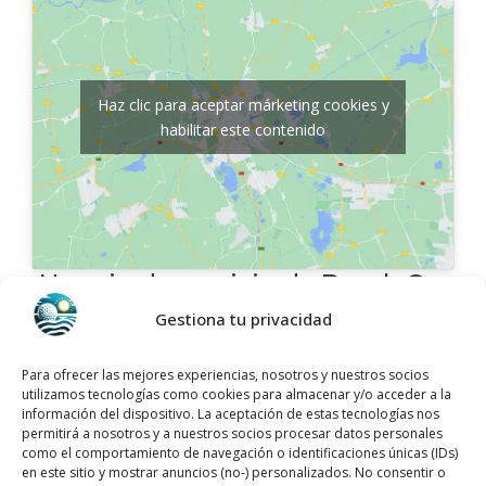
Haz clic para aceptar márketing cookies y
habilitar este contenido
Horario de servicio de Bosch Car
Service Talleres Autotech S.L.
Gestiona tu privacidad
Días
Horario
Para ofrecer las mejores experiencias, nosotros y nuestros socios
utilizamos tecnologías como cookies para almacenar y/o acceder a la
información del dispositivo. La aceptación de estas tecnologías nos
9:00 a 14:00 – 16:00
Lunes
permitirá a nosotros y a nuestros socios procesar datos personales
a 20:00
como el comportamiento de navegación o identificaciones únicas (IDs)
en este sitio y mostrar anuncios (no-) personalizados. No consentir o
9:00 a 14:00 – 16:00