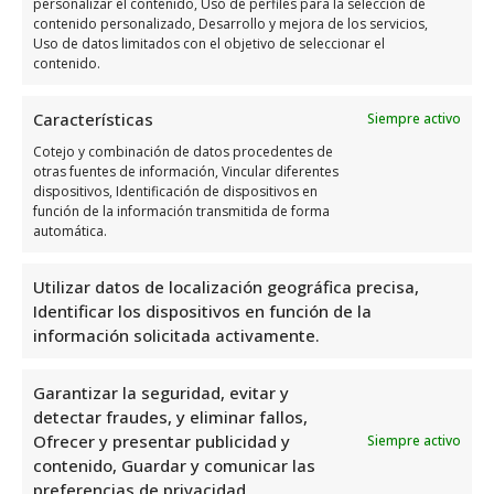
personalizar el contenido, Uso de perfiles para la selección de
un taller mecánico ubicado en Dehesa de
contenido personalizado, Desarrollo y mejora de los servicios,
Campoamor, Alicante. Con una valoración de
Uso de datos limitados con el objetivo de seleccionar el
contenido.
4.1 basada en 272 reseñas, es evidente que
ofrecen un servicio de calidad y confianza. Su
Características
Siempre activo
ubicación estratégica en la Carretera
Cotejo y combinación de datos procedentes de
Alicante-Cartagena los convierte en una
otras fuentes de información, Vincular diferentes
excelente opción para quienes buscan un
dispositivos, Identificación de dispositivos en
función de la información transmitida de forma
servicio profesional y eficiente en la zona.
automática.
Sin duda, una elección acertada para el
cuidado de tu vehículo.
Utilizar datos de localización geográfica precisa,
Identificar los dispositivos en función de la
información solicitada activamente.
Bosch Car Service Talleres Autotech S.L.
es
uno de los mejores talleres mecánicos en
Garantizar la seguridad, evitar y
Orihuela Costa. Ofrecen una amplia gama de
detectar fraudes, y eliminar fallos,
servicios relacionados con la mecánica
Ofrecer y presentar publicidad y
Siempre activo
automotriz, como mantenimiento,
contenido, Guardar y comunicar las
reparaciones, diagnosis electrónica, y más.
preferencias de privacidad.