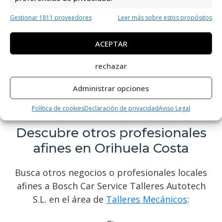
Su equipo de profesionales altamente
Gestionar 1811 proveedores
Leer más sobre estos propósitos
cualificados garantiza un servicio de calidad
y atención personalizada. Si buscas un taller
ACEPTAR
de confianza para tu vehículo, no dudes en
contactar con Bosch Car Service Talleres
rechazar
Autotech S.L. para obtener un servicio
Administrar opciones
excepcional. Encuentra sus datos de
contacto en esta web.
Política de cookies
Declaración de privacidad
Aviso Legal
Descubre otros profesionales
afines en Orihuela Costa
Busca otros negocios o profesionales locales
afines a Bosch Car Service Talleres Autotech
S.L. en el área de
Talleres Mecánicos
: