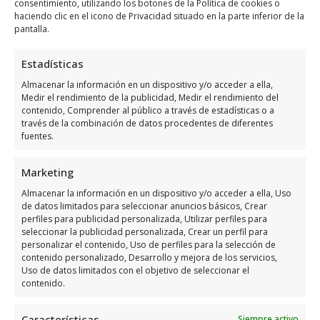
consentimiento, utilizando los botones de la Política de cookies o
haciendo clic en el icono de Privacidad situado en la parte inferior de la
Haz clic para aceptar márketing cookies y
pantalla.
habilitar este contenido
Estadísticas
Almacenar la información en un dispositivo y/o acceder a ella,
Medir el rendimiento de la publicidad, Medir el rendimiento del
contenido, Comprender al público a través de estadísticas o a
través de la combinación de datos procedentes de diferentes
fuentes.
Horario de servicio de
Halloscooter
Marketing
Almacenar la información en un dispositivo y/o acceder a ella, Uso
Días
Horario
de datos limitados para seleccionar anuncios básicos, Crear
perfiles para publicidad personalizada, Utilizar perfiles para
seleccionar la publicidad personalizada, Crear un perfil para
Lunes
10:00 a 20:00
personalizar el contenido, Uso de perfiles para la selección de
Martes
10:00 a 20:00
contenido personalizado, Desarrollo y mejora de los servicios,
Uso de datos limitados con el objetivo de seleccionar el
Miércoles
10:00 a 20:00
contenido.
Jueves
10:00 a 20:00
Características
Siempre activo