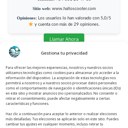
Sitio web:
www.halloscooter.com
Opiniones:
Los usuarios lo han valorado con 5,0/5
y cuenta con más de 29 opiniones.
Llamar Ahora
Gestiona tu privacidad
Como llegar a Halloscooter
Halloscooter
se encuentra ubicado en C.
Para ofrecer las mejores experiencias, nosotros y nuestros socios
utilizamos tecnologías como cookies para almacenar y/o acceder a la
Jade, 2, 03189 Dehesa de Campoamor,
información del dispositivo. La aceptación de estas tecnologías nos
Alicante, España, utiliza el siguiente
mapa
permitirá a nosotros y a nuestros socios procesar datos personales
como el comportamiento de navegación o identificaciones únicas (IDs)
para localizarlos
:
en este sitio y mostrar anuncios (no-) personalizados. No consentir o
retirar el consentimiento, puede afectar negativamente a ciertas
características y funciones.
Haz clic a continuación para aceptar lo anterior o realizar elecciones
más detalladas. Tus elecciones se aplicarán solo en este sitio. Puedes
cambiar tus ajustes en cualquier momento, incluso retirar tu