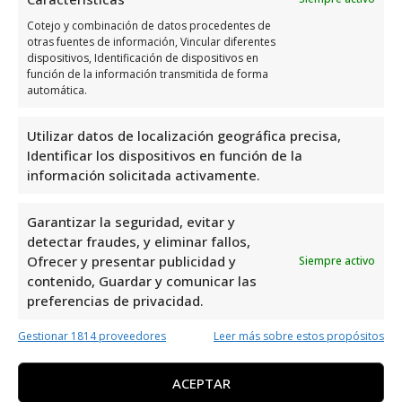
Viernes
10:00 a 20:00
Cotejo y combinación de datos procedentes de
Sábado
10:00 a 20:00
otras fuentes de información, Vincular diferentes
dispositivos, Identificación de dispositivos en
Domingo
10:00 a 20:00
función de la información transmitida de forma
automática.
Opiniones y información
Utilizar datos de localización geográfica precisa,
adicional sobre Halloscooter
Identificar los dispositivos en función de la
información solicitada activamente.
Halloscooter, ubicado en C. Jade, 2, 03189
Dehesa de Campoamor, Alicante, España, es
Garantizar la seguridad, evitar y
una excelente opción para alquilar
detectar fraudes, y eliminar fallos,
bicicletas. Con una valoración perfecta de
Ofrecer y presentar publicidad y
Siempre activo
contenido, Guardar y comunicar las
5,0 basada en 29 reseñas, demuestra su
preferencias de privacidad.
compromiso con la calidad y el servicio al
cliente. Su reputación impecable lo
Gestionar 1814 proveedores
Leer más sobre estos propósitos
convierte en una opción confiable y
recomendada para explorar la zona en
ACEPTAR