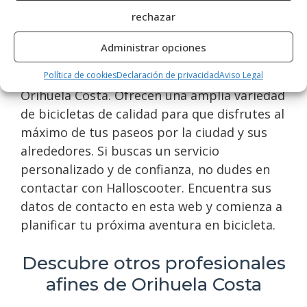
bicicleta. ¡No dudes en visitar Halloscooter
rechazar
para una experiencia inolvidable!
Administrar opciones
Halloscooter
es uno de los mejores
especialistas en alquiler de bicicletas en
Política de cookies
Declaración de privacidad
Aviso Legal
Orihuela Costa. Ofrecen una amplia variedad
de bicicletas de calidad para que disfrutes al
máximo de tus paseos por la ciudad y sus
alrededores. Si buscas un servicio
personalizado y de confianza, no dudes en
contactar con Halloscooter. Encuentra sus
datos de contacto en esta web y comienza a
planificar tu próxima aventura en bicicleta.
Descubre otros profesionales
afines de Orihuela Costa